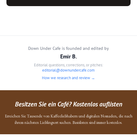
Down Under Cafe is founded and edited by
Emir B.
Editorial questions, corrections, or pitches:
editorial@downundercafe.com
How we research and review →
Besitzen Sie ein Café? Kostenlos auflisten
Erreichen Sie Tausende von Kaffeeliebhabern und digitalen Nomaden, die nach
ihrem nächsten Lieblingsort suchen. Basislisten sind immer kostenlos.