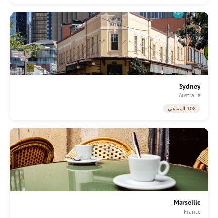
Sydney
Australia
108 المقاهي
Marseille
France