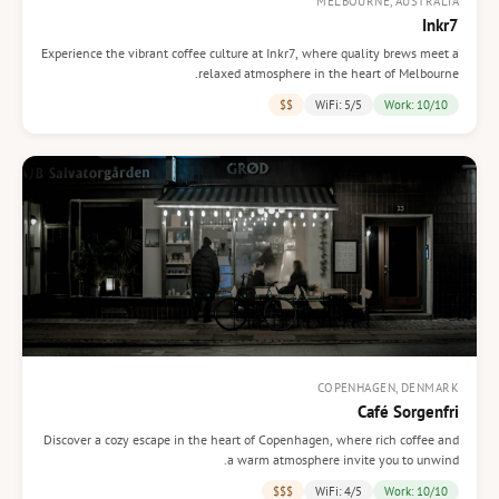
MELBOURNE, AUSTRALIA
Inkr7
Experience the vibrant coffee culture at Inkr7, where quality brews meet a
relaxed atmosphere in the heart of Melbourne.
$$
WiFi: 5/5
Work: 10/10
COPENHAGEN, DENMARK
Café Sorgenfri
Discover a cozy escape in the heart of Copenhagen, where rich coffee and
a warm atmosphere invite you to unwind.
$$$
WiFi: 4/5
Work: 10/10