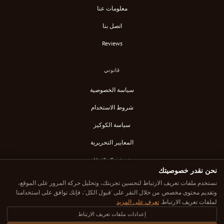
معلومات عنا
اتصل بنا
Reviews
قانوني
سياسة الخصوصية
شروط الاستخدام
سياسة الكوكيز
المعايير التحريرية
Verify Content
نحن نقدر خصوصيتك
خلاصة RSS
نستخدم ملفات تعريف الارتباط لتحسين تجربتك، وتحليل حركة المرور على الموقع،
وتقديم محتوى مخصص. من خلال النقر على 'قبول الكل'، فإنك توافق على استخدامنا
لملفات تعريف الارتباط.
تعرف على المزيد
إعدادات ملفات تعريف الارتباط
© 2025 Down Under Cafe. جميع الحقوق محفوظة.