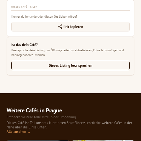
DIESES CAFÉ TEILEN
Kennst du jemanden, der diesen Ort lieben würde?
Link kopieren
Ist das dein Café?
Beanspruche dein Listing, um Öffnungszeiten zu aktualisieren, Fotos hinzuzufügen und
hervorgehoben zu werden.
Dieses Listing beanspruchen
Weitere Cafés in Prague
Entdecke weitere tolle Orte in der Umgebung
Dieses Café ist Teil unseres kuratierten Stadtführers, entdecke weitere Cafés in der
Nähe über die Links unten.
Alle ansehen →