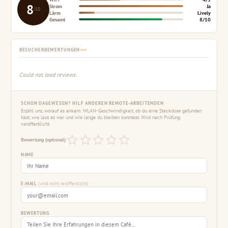
8
Strom
Ja
/10
Lärm
Lively
Gesamt
8/10
BESUCHERBEWERTUNGEN
Could not load reviews.
SCHON DAGEWESEN? HILF ANDEREN REMOTE-ARBEITENDEN
Erzähl uns, worauf es ankam: WLAN-Geschwindigkeit, ob du eine Steckdose gefunden
hast, wie laut es war und wie lange du bleiben konntest. Wird nach Prüfung
veröffentlicht.
Bewertung (optional)
NAME
E-MAIL
(wird nicht veröffentlicht)
BEWERTUNG