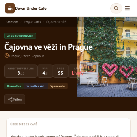
Down Under Cafe
Startseite
Prague Cafés
Čajovna ve věži
ARBEITSFREUNDLICH
Čajovna ve věži in Prague
Prague, Czech Republic
ARBEITSBEWERTUNG
WIFI
PREIS
LÄRM
8
4
$$
Lively
/10
/5
Homeoffice
Schnelles WiFi
Speisekarte
Teilen
ÜBER DIESES CAFÉ
Nestled in the iconic tower of Prague, Čajovna ve věži is a tranquil