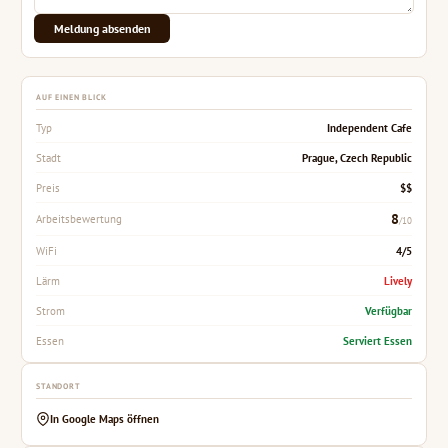
Meldung absenden
AUF EINEN BLICK
Independent Cafe
Typ
Prague, Czech Republic
Stadt
$$
Preis
8
Arbeitsbewertung
/10
4/5
WiFi
Lively
Lärm
Verfügbar
Strom
Serviert Essen
Essen
STANDORT
In Google Maps öffnen