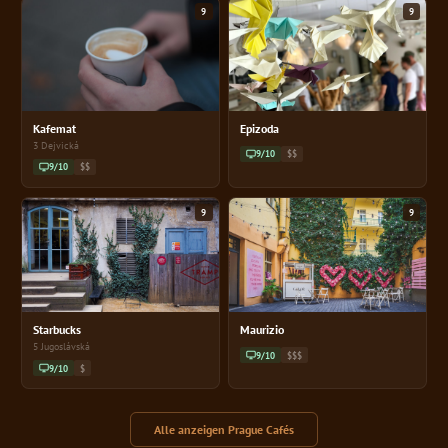
9
9
Kafemat
Epizoda
3 Dejvická
9/10
$$
9/10
$$
9
9
Starbucks
Maurizio
5 Jugoslávská
9/10
$$$
9/10
$
Alle anzeigen Prague Cafés