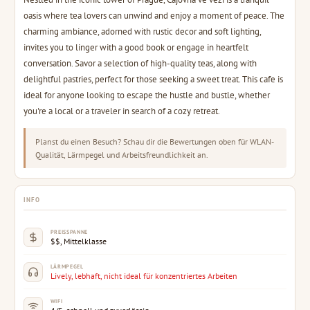
oasis where tea lovers can unwind and enjoy a moment of peace. The
charming ambiance, adorned with rustic decor and soft lighting,
invites you to linger with a good book or engage in heartfelt
conversation. Savor a selection of high-quality teas, along with
delightful pastries, perfect for those seeking a sweet treat. This cafe is
ideal for anyone looking to escape the hustle and bustle, whether
you're a local or a traveler in search of a cozy retreat.
Planst du einen Besuch? Schau dir die Bewertungen oben für WLAN-
Qualität, Lärmpegel und Arbeitsfreundlichkeit an.
INFO
PREISSPANNE
$$, Mittelklasse
LÄRMPEGEL
Lively, lebhaft, nicht ideal für konzentriertes Arbeiten
WIFI