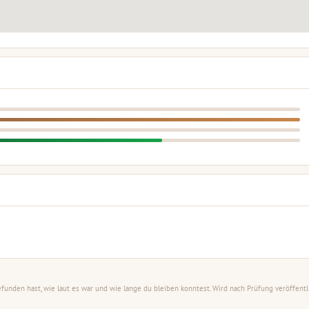
unden hast, wie laut es war und wie lange du bleiben konntest. Wird nach Prüfung veröffentli