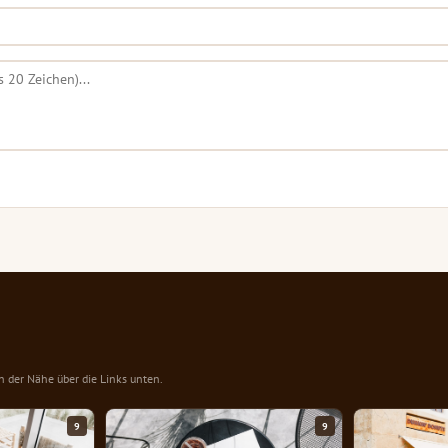
in der Nähe über die Links unten.
9
9