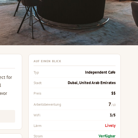
AUF EINEN BLICK
Independent Cafe
Typ
ect for
Dubai, United Arab Emirates
Stadt
l
avor
$$
Preis
7
Arbeitsbewertung
/10
3/5
WiFi
Lively
Lärm
Verfügbar
Strom