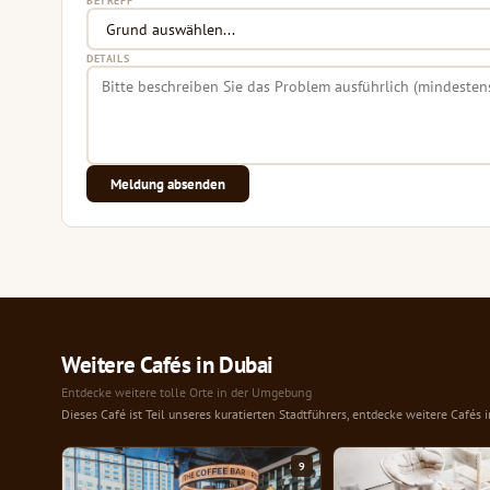
BETREFF
DETAILS
Meldung absenden
Weitere Cafés in Dubai
Entdecke weitere tolle Orte in der Umgebung
Dieses Café ist Teil unseres kuratierten Stadtführers, entdecke weitere Cafés 
9