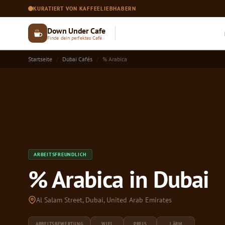
KURATIERT VON KAFFEELIEBHABERN
Down Under Cafe
Finde dein perfektes Café
Startseite
Dubai Cafés
% Arabica
ARBEITSFREUNDLICH
% Arabica in Dubai
Al Salam Street, Dubai, United Arab Emirates
ARBEITSBEWERTUNG
WIFI
PREIS
LÄRM