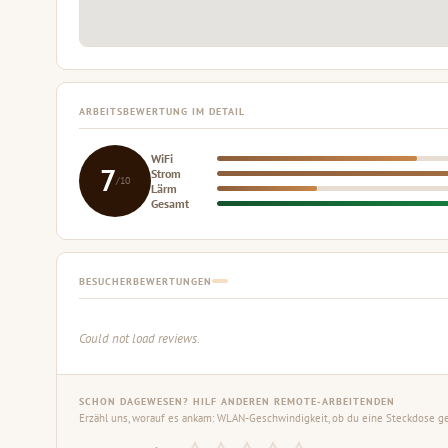
ARBEITSBEWERTUNG IM DETAIL
WiFi
7
Strom
/10
Lärm
Gesamt
BESUCHERBEWERTUNGEN
Could not load reviews.
SCHON DAGEWESEN? HILF ANDEREN REMOTE-ARBEITENDEN
Erzähl uns, worauf es ankam: WLAN-Geschwindigkeit, ob du eine Steckdose gef