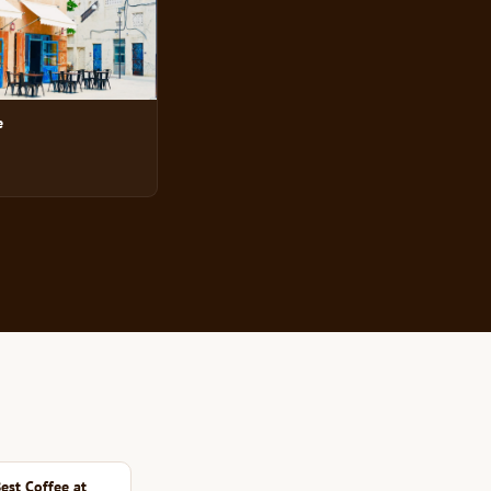
e
est Coffee at