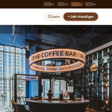
🇬🇧
🇸🇦
🇩🇪
🇳🇴
EN
AR
DE
NO
+ Café hinzufügen
Suche