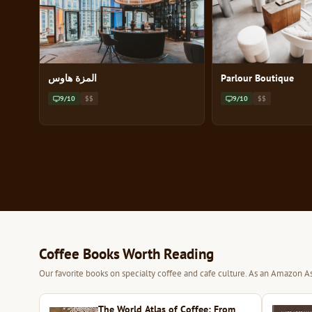
المزة هاوس
Parlour Boutique
9/10
$$
9/10
$$
Coffee Books Worth Reading
Our favorite books on specialty coffee and cafe culture. As an Amazon As
The World Atlas of Coffee: From