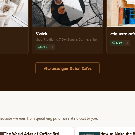
S'wich
etiquette caf
shop 9, building 7, Bay Square, Business Bay
8/10
$
9/10
$
Alle anzeigen Dubai Cafés
sociate we earn from qualifying purchases at no cost to you.
The World Atlas of Coffee 3rd
How to Make the B