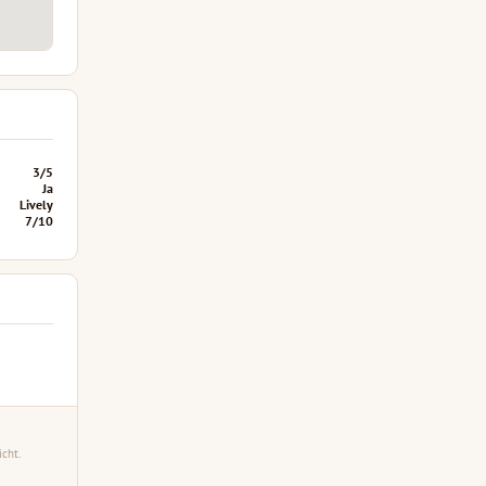
3/5
Ja
Lively
7/10
cht.