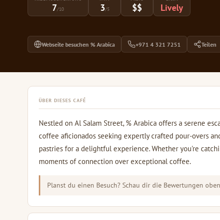
7
3
$$
Lively
/10
/5
Webseite besuchen % Arabica
+971 4 321 7251
Teilen
ÜBER DIESES CAFÉ
Nestled on Al Salam Street, % Arabica offers a serene esc
coffee aficionados seeking expertly crafted pour-overs and
pastries for a delightful experience. Whether you're catch
moments of connection over exceptional coffee.
Planst du einen Besuch? Schau dir die Bewertungen oben 