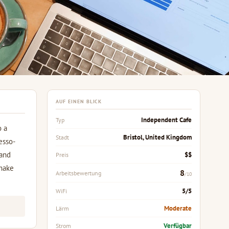
AUF EINEN BLICK
Independent Cafe
Typ
o a
Bristol, United Kingdom
Stadt
esso-
 and
$$
Preis
 make
8
Arbeitsbewertung
/10
5/5
WiFi
Moderate
Lärm
Verfügbar
Strom