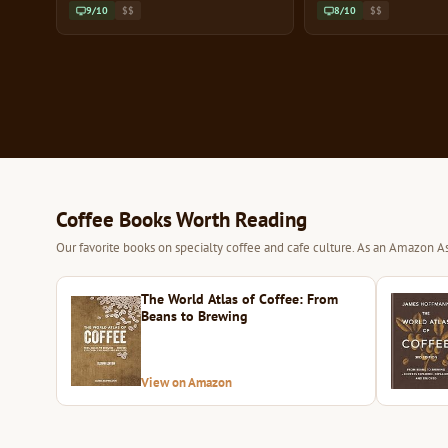
9/10
$$
8/10
$$
Coffee Books Worth Reading
Our favorite books on specialty coffee and cafe culture. As an Amazon As
The World Atlas of Coffee: From
Beans to Brewing
View on Amazon