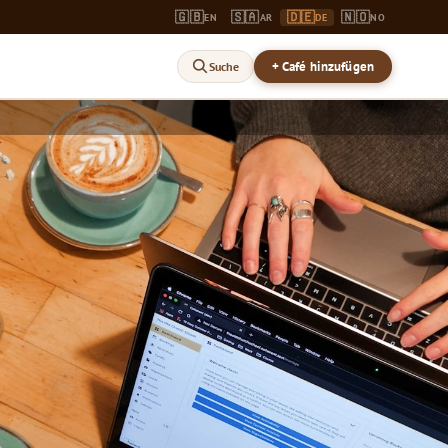
🇬🇧
🇸🇦
🇩🇪
🇳🇴
EN
AR
DE
NO
+ Café hinzufügen
Suche