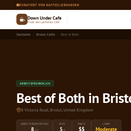
KURATIERT VON KAFFEELIEBHABERN
Down Under Cafe
Finde dein perfektes Café
Startseite
Bristol Cafés
Best of Both
ARBEITSFREUNDLICH
Best of Both in Brist
8 Victoria Road, Bristol, United Kingdom
ARBEITSBEWERTUNG
WIFI
PREIS
LÄRM
8
5
$$
Moderate
/10
/5