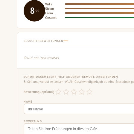
WiFi
8
Strom
/10
Lärm
Gesamt
BESUCHERBEWERTUNGEN
Could not load reviews.
SCHON DAGEWESEN? HILF ANDEREN REMOTE-ARBEITENDEN
Erzähl uns, worauf es ankam: WLAN-Geschwindigkeit, ob du eine Steckdose gef
Bewertung (optional)
NAME
BEWERTUNG