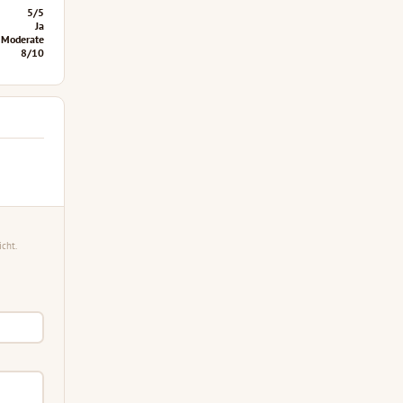
5/5
Ja
Moderate
8/10
cht.