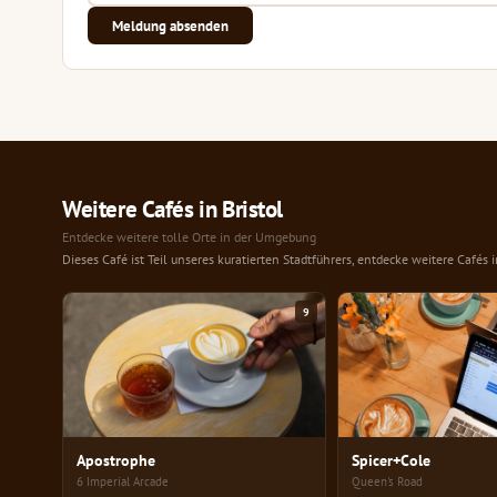
Meldung absenden
Weitere Cafés in Bristol
Entdecke weitere tolle Orte in der Umgebung
Dieses Café ist Teil unseres kuratierten Stadtführers, entdecke weitere Cafés 
9
Apostrophe
Spicer+Cole
6 Imperial Arcade
Queen's Road