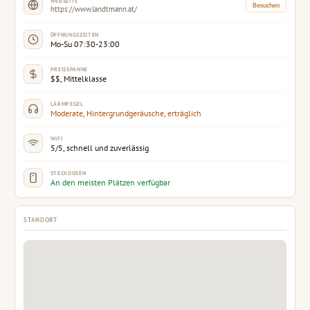
WEBSEITE
Besuchen
https://www.landtmann.at/
ÖFFNUNGSZEITEN
Mo-Su 07:30-23:00
PREISSPANNE
$$, Mittelklasse
LÄRMPEGEL
Moderate, Hintergrundgeräusche, erträglich
WIFI
5/5, schnell und zuverlässig
STECKDOSEN
An den meisten Plätzen verfügbar
STANDORT