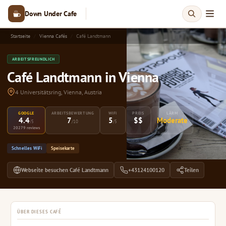
Down Under Cafe
Startseite
Vienna Cafés
Café Landtmann
ARBEITSFREUNDLICH
Café Landtmann in Vienna
4 Universitätsring, Vienna, Austria
GOOGLE
ARBEITSBEWERTUNG
WIFI
PREIS
LÄRM
4.4
7
5
$$
Moderate
/5
/10
/5
20279 reviews
Schnelles WiFi
Speisekarte
Webseite besuchen Café Landtmann
+43124100120
Teilen
ÜBER DIESES CAFÉ