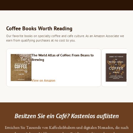
Coffee Books Worth Reading
Our favorite books on specialty coffee and cafe culture. As an Amazon Associate we
earn from qualifying purchases at no cost to you.
The World Atlas of Coffee: From Beans to
The 
Brewing
View on Amazon
Vie
Besitzen Sie ein Café? Kostenlos auflisten
Erreichen Sie Tausende von Kaffeeliebhabern und digitalen Nomaden, die nach