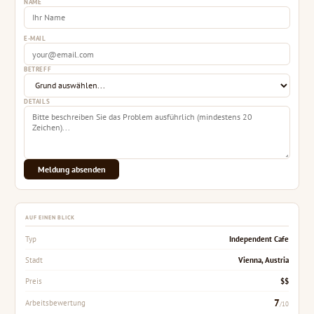
NAME
E-MAIL
BETREFF
DETAILS
Meldung absenden
AUF EINEN BLICK
Independent Cafe
Typ
Vienna, Austria
Stadt
$$
Preis
7
Arbeitsbewertung
/10