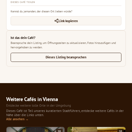
DIESES CAFÉ TEILEN
Kennst du jemanden, der diesen Ort lieben würde?
Link kopieren
Ist das dein Café?
Beanspruche dein Listing, um Öffnungszeiten zu aktualisieren, Fotos hinzuzufügen und
hervorgehoben zu werden.
Dieses Listing beanspruchen
Weitere Cafés in Vienna
Entdecke weitere tolle Orte in der Umgebung
Dieses Café ist Teil unseres kuratierten Stadtführers, entdecke weitere Cafés in der
Nähe über die Links unten.
Alle ansehen →
10
10