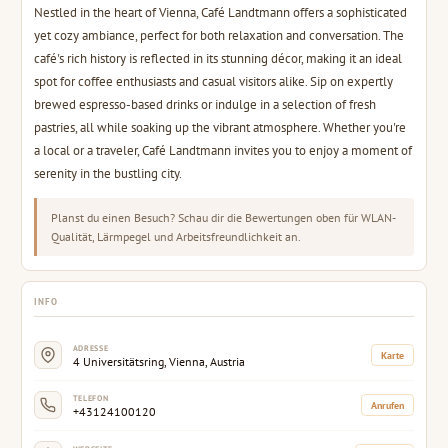
Nestled in the heart of Vienna, Café Landtmann offers a sophisticated
yet cozy ambiance, perfect for both relaxation and conversation. The
café's rich history is reflected in its stunning décor, making it an ideal
spot for coffee enthusiasts and casual visitors alike. Sip on expertly
brewed espresso-based drinks or indulge in a selection of fresh
pastries, all while soaking up the vibrant atmosphere. Whether you're
a local or a traveler, Café Landtmann invites you to enjoy a moment of
serenity in the bustling city.
Planst du einen Besuch? Schau dir die Bewertungen oben für WLAN-
Qualität, Lärmpegel und Arbeitsfreundlichkeit an.
INFO
ADRESSE
Karte
4 Universitätsring, Vienna, Austria
TELEFON
Anrufen
+43124100120