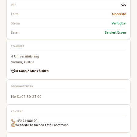
5/5
WiFi
Moderate
Lärm
Verfügbar
Strom
Serviert Essen
Essen
STANDORT
4 Universitätsring
Vienna, Austria
In Google Maps öffnen
ÖFFNUNGSZEITEN
Mo-Su 07:30-23:00
KONTAKT
+43124100120
Webseite besuchen Café Landtmann