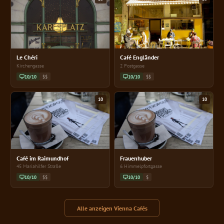
Le Chéri
Café Engländer
Kirchengasse
2 Postgasse
10/10
$$
10/10
$$
10
10
Café im Raimundhof
Frauenhuber
45 Mariahilfer Straße
6 Himmelpfortgasse
10/10
$$
10/10
$
Alle anzeigen Vienna Cafés