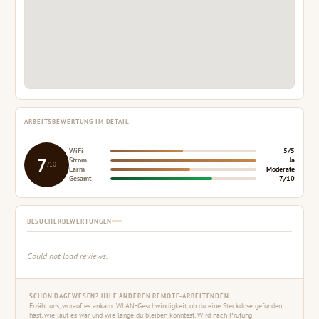
ARBEITSBEWERTUNG IM DETAIL
WiFi
5/5
7
Strom
Ja
/10
Lärm
Moderate
Gesamt
7/10
BESUCHERBEWERTUNGEN
Could not load reviews.
SCHON DAGEWESEN? HILF ANDEREN REMOTE-ARBEITENDEN
Erzähl uns, worauf es ankam: WLAN-Geschwindigkeit, ob du eine Steckdose gefunden
hast, wie laut es war und wie lange du bleiben konntest. Wird nach Prüfung