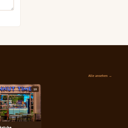
Alle ansehen →
10
ckstube