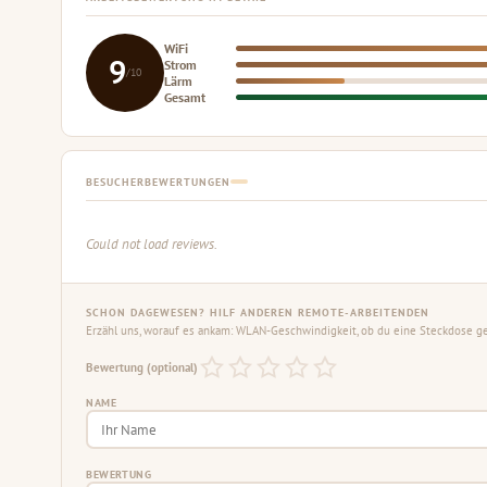
WiFi
9
Strom
/10
Lärm
Gesamt
BESUCHERBEWERTUNGEN
Could not load reviews.
SCHON DAGEWESEN? HILF ANDEREN REMOTE-ARBEITENDEN
Erzähl uns, worauf es ankam: WLAN-Geschwindigkeit, ob du eine Steckdose gef
Bewertung (optional)
NAME
BEWERTUNG