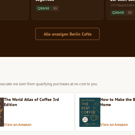
155 Hauptstraße
10/10
$$
10/10
$$
Alle anzeigen Berlin Cafés
sociate we earn from qualifying purchases at no cost to you.
The World Atlas of Coffee 3rd
How to Make the B
Edition
Home
View on Amazon
View on Amazon