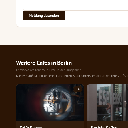
Meldung absenden
Weitere Cafés in Berlin
Entdecke weitere tolle Orte in der Umgebung
Dieses Café ist Teil unseres kuratierten Stadtführers, entdecke weitere Cafés 
10
Caffè Kamee
Einstein Kaffee