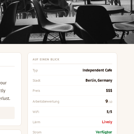
AUF EINEN BLICK
Independent Cafe
Typ
Berlin, Germany
Stadt
your
tly
$$$
Preis
rlust.
9
Arbeitsbewertung
/10
5/5
WiFi
Lively
Lärm
Verfügbar
Strom