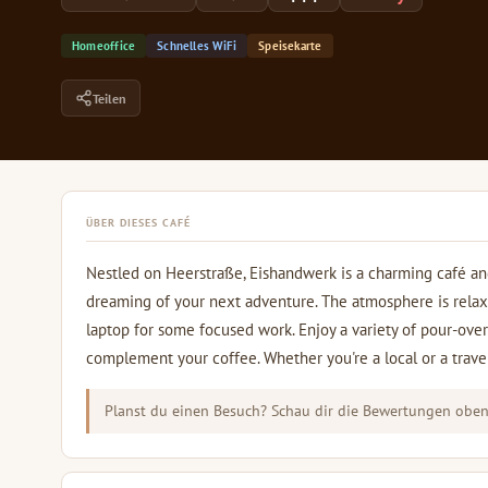
Homeoffice
Schnelles WiFi
Speisekarte
Teilen
ÜBER DIESES CAFÉ
Nestled on Heerstraße, Eishandwerk is a charming café and
dreaming of your next adventure. The atmosphere is relaxe
laptop for some focused work. Enjoy a variety of pour-over
complement your coffee. Whether you're a local or a travel
Planst du einen Besuch? Schau dir die Bewertungen oben 