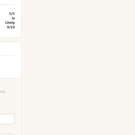
5/5
Ja
Lively
9/10
cht.