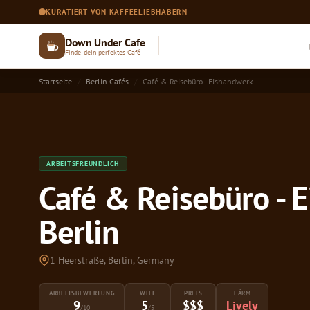
KURATIERT VON KAFFEELIEBHABERN
Down Under Cafe
Finde dein perfektes Café
Startseite
Berlin Cafés
Café & Reisebüro - Eishandwerk
ARBEITSFREUNDLICH
Café & Reisebüro - 
Berlin
1 Heerstraße, Berlin, Germany
ARBEITSBEWERTUNG
WIFI
PREIS
LÄRM
9
5
$$$
Lively
/10
/5