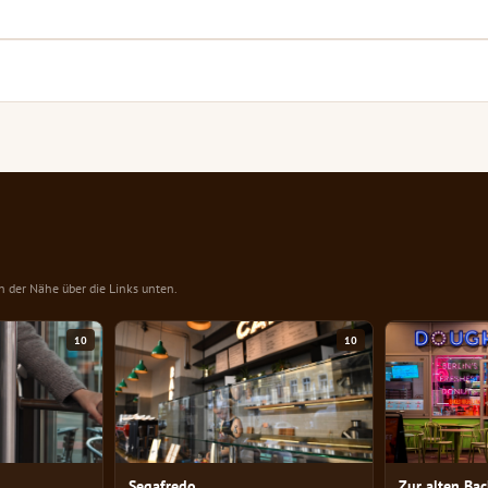
in der Nähe über die Links unten.
10
10
Segafredo
Zur alten Ba