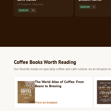
25 Rudower Chaussee
10/10
$
10/10
$$
Coffee Books Worth Reading
Our favorite books on specialty coffee and cafe culture. As an Amazon As
The World Atlas of Coffee: From
Beans to Brewing
View on Amazon