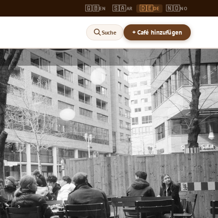
🇬🇧
🇸🇦
🇩🇪
🇳🇴
EN
AR
DE
NO
+ Café hinzufügen
Suche