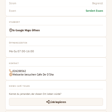
Begrenzt
Strom
Serviert Essen
Essen
STANDORT
In Google Maps öffnen
ÖFFNUNGSZEITEN
Mo-Su 07:00-16:00
KONTAKT
026288562
Webseite besuchen Cafe De O'Sha
DIESES CAFÉ TEILEN
Kennst du jemanden, der diesen Ort lieben würde?
Link kopieren