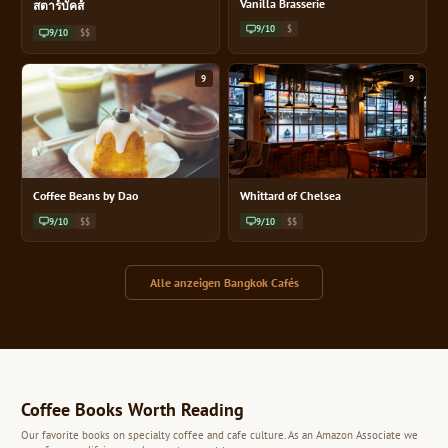
Vanilla Brasserie
สตาร์บัคส์
9/10
$
9/10
$$
9
9
Coffee Beans by Dao
Whittard of Chelsea
9/10
$$
9/10
$$
Alle anzeigen Bangkok Cafés
Coffee Books Worth Reading
Our favorite books on specialty coffee and cafe culture. As an Amazon Associate we