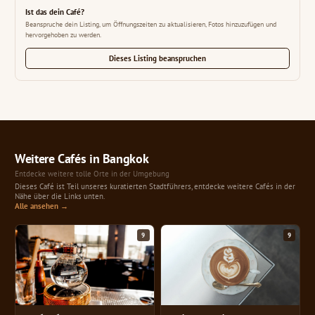
Ist das dein Café?
Beanspruche dein Listing, um Öffnungszeiten zu aktualisieren, Fotos hinzuzufügen und
hervorgehoben zu werden.
Dieses Listing beanspruchen
Weitere Cafés in Bangkok
Entdecke weitere tolle Orte in der Umgebung
Dieses Café ist Teil unseres kuratierten Stadtführers, entdecke weitere Cafés in der
Nähe über die Links unten.
Alle ansehen →
9
9