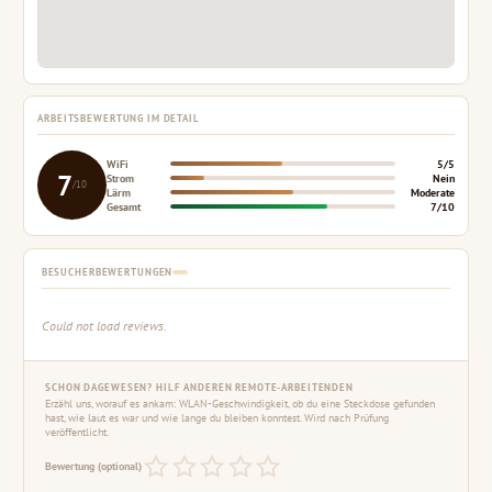
ARBEITSBEWERTUNG IM DETAIL
WiFi
5/5
7
Strom
Nein
/10
Lärm
Moderate
Gesamt
7/10
BESUCHERBEWERTUNGEN
Could not load reviews.
SCHON DAGEWESEN? HILF ANDEREN REMOTE-ARBEITENDEN
Erzähl uns, worauf es ankam: WLAN-Geschwindigkeit, ob du eine Steckdose gefunden
hast, wie laut es war und wie lange du bleiben konntest. Wird nach Prüfung
veröffentlicht.
Bewertung (optional)