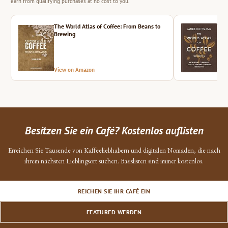
earn from qualifying purchases at no cost to you.
The World Atlas of Coffee: From Beans to
The 
Brewing
View on Amazon
Vie
Besitzen Sie ein Café? Kostenlos auflisten
Erreichen Sie Tausende von Kaffeeliebhabern und digitalen Nomaden, die nach
ihrem nächsten Lieblingsort suchen. Basislisten sind immer kostenlos.
REICHEN SIE IHR CAFÉ EIN
FEATURED WERDEN