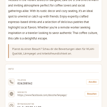
and inviting atmosphere perfect for coffee lovers and social
gatherings alike. With its rustic decor and cozy seating, it's an ideal
spot to unwind or catch up with friends. Enjoy expertly crafted
espresso-based drinks and a selection of delicious pastries that
highlight local flavors. Whether you're a remote worker seeking
inspiration or a traveler looking to savor authentic Thai coffee culture,
this cafe is a delightful escape.
Planst du einen Besuch? Schau dir die Bewertungen oben für WLAN-
Qualität, Lärmpegel und Arbeitsfreundlichkeit an.
INFO
TELEFON
Anrufen
026288562
WEBSEITE
Besuchen
https://www.facebook.com/deosha.fanpage/
ÖFFNUNGSZEITEN