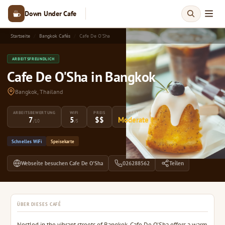
Down Under Cafe
Startseite
Bangkok Cafés
Cafe De O'Sha
ARBEITSFREUNDLICH
Cafe De O'Sha in Bangkok
Bangkok, Thailand
ARBEITSBEWERTUNG
WIFI
PREIS
LÄRM
7
5
$$
Moderate
/10
/5
Schnelles WiFi
Speisekarte
Webseite besuchen Cafe De O'Sha
026288562
Teilen
ÜBER DIESES CAFÉ
Nestled in the vibrant streets of Bangkok, Cafe De O'Sha offers a warm