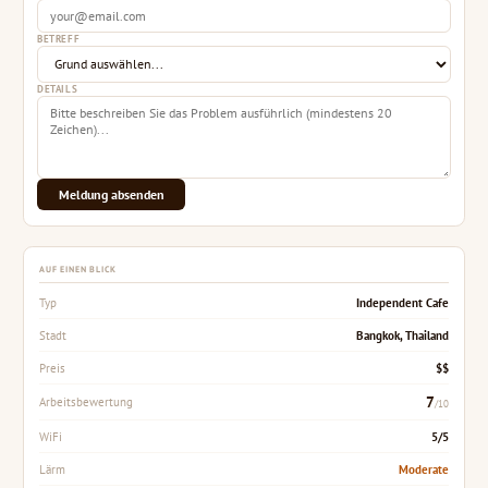
BETREFF
DETAILS
Meldung absenden
AUF EINEN BLICK
Independent Cafe
Typ
Bangkok, Thailand
Stadt
$$
Preis
7
Arbeitsbewertung
/10
5/5
WiFi
Moderate
Lärm