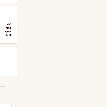
4/5
Nein
Quiet
8/10
cht.