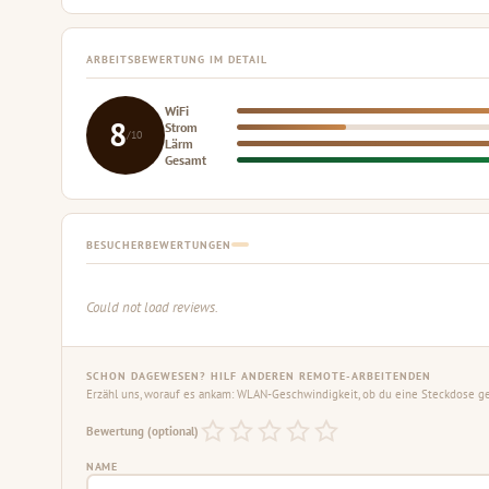
ARBEITSBEWERTUNG IM DETAIL
WiFi
8
Strom
/10
Lärm
Gesamt
BESUCHERBEWERTUNGEN
Could not load reviews.
SCHON DAGEWESEN? HILF ANDEREN REMOTE-ARBEITENDEN
Erzähl uns, worauf es ankam: WLAN-Geschwindigkeit, ob du eine Steckdose gef
Bewertung (optional)
NAME