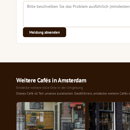
Meldung absenden
Weitere Cafés in Amsterdam
Entdecke weitere tolle Orte in der Umgebung
Dieses Café ist Teil unseres kuratierten Stadtführers, entdecke weitere Cafés 
10