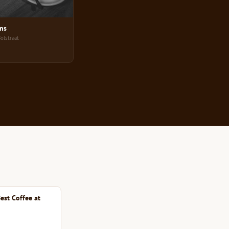
ns
olstraat
est Coffee at