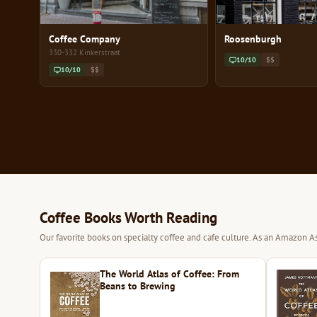
Coffee Company
Roosenburgh
330-332 Kinkerstraat
10/10
$$
10/10
$$
Coffee Books Worth Reading
Our favorite books on specialty coffee and cafe culture. As an Amazon As
The World Atlas of Coffee: From
Beans to Brewing