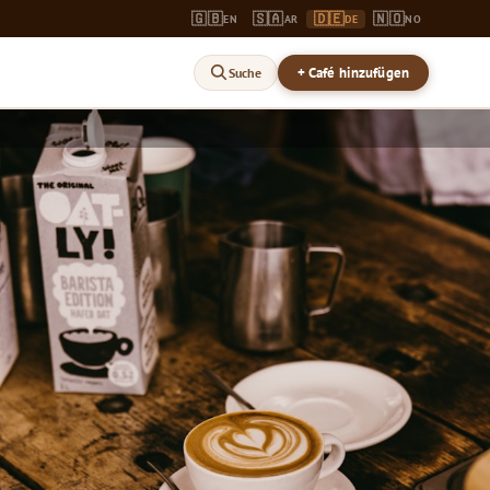
🇬🇧
🇸🇦
🇩🇪
🇳🇴
EN
AR
DE
NO
+ Café hinzufügen
Suche