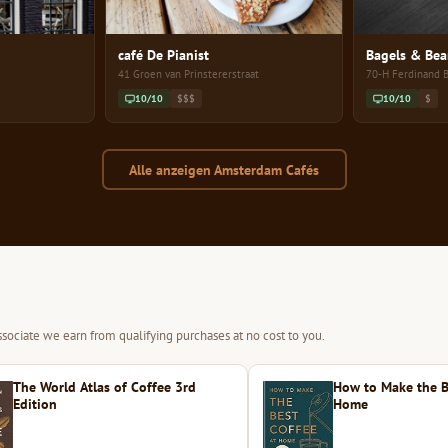
café De Pianist
Bagels & Bea
41 Groen van Prinstererstraat
70-H Ferdinand B
10/10
$$$
10/10
$
Alle anzeigen Amsterdam Cafés
sociate we earn from qualifying purchases at no cost to you.
The World Atlas of Coffee 3rd
How to Make the B
Edition
Home