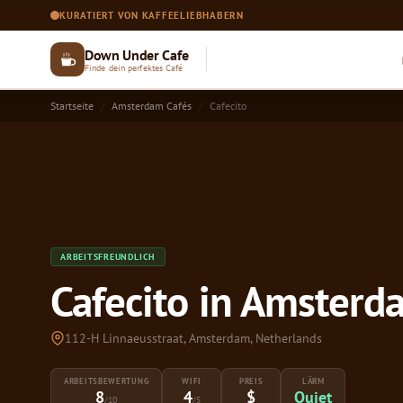
KURATIERT VON KAFFEELIEBHABERN
Down Under Cafe
Finde dein perfektes Café
Startseite
Amsterdam Cafés
Cafecito
ARBEITSFREUNDLICH
Cafecito in Amsterd
112-H Linnaeusstraat, Amsterdam, Netherlands
ARBEITSBEWERTUNG
WIFI
PREIS
LÄRM
8
4
$
Quiet
/10
/5