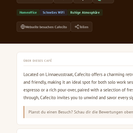
Homeoffice
Schnelles WiFi
Ruhige Atmosphäre
Webseite besuchen Cafecito
Teilen
ÜBER DIESES CAFÉ
Located on Linnaeusstraat, Cafecito offers a charming retr
and friendly, making it an ideal spot for both solo work ses
espresso or a rich pour-over, paired with a selection of fr
through, Cafecito invites you to unwind and savor every si
Planst du einen Besuch? Schau dir die Bewertungen oben 