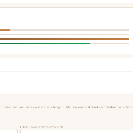
unden hast, wie laut es war und wie lange du bleiben konntest. Wird nach Prüfung veröffentli
E-MAIL
(wird nicht veröffentlicht)