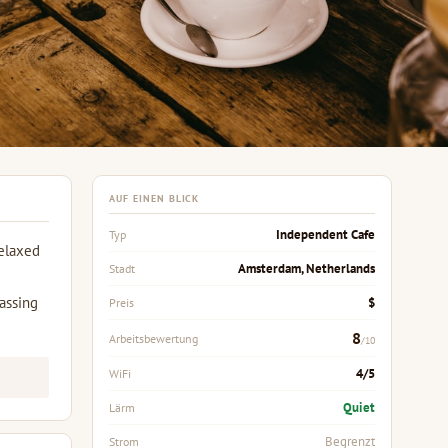
AUF EINEN BLICK
Independent Cafe
Typ
relaxed
Amsterdam, Netherlands
Stadt
passing
$
Preis
8
Arbeitsbewertung
/10
4/5
WiFi
Quiet
Lärm
Begrenzt
Strom