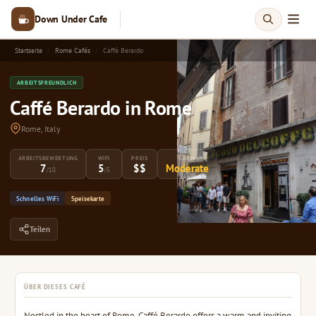
Down Under Cafe
Startseite
Rome Cafés
Caffé Berardo
ARBEITSFREUNDLICH
Caffé Berardo in Rome
Rome, Italy
ARBEITSBEWERTUNG
WIFI
PREIS
LÄRM
7
5
$$
Moderate
/10
/5
Schnelles WiFi
Speisekarte
Teilen
ÜBER DIESES CAFÉ
Nestled in the heart of Rome, Caffé Berardo offers a warm and inviting