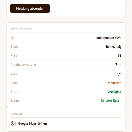
Meldung absenden
AUF EINEN BLICK
Independent Cafe
Typ
Rome, Italy
Stadt
$$
Preis
7
Arbeitsbewertung
/10
5/5
WiFi
Moderate
Lärm
Verfügbar
Strom
Serviert Essen
Essen
STANDORT
In Google Maps öffnen