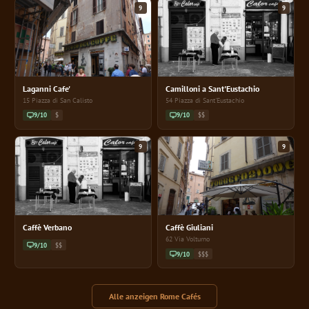
9
9
Laganni Cafe'
Camilloni a Sant'Eustachio
15 Piazza di San Calisto
54 Piazza di Sant'Eustachio
9/10
$
9/10
$$
9
9
Caffè Verbano
Caffè Giuliani
62 Via Volturno
9/10
$$
9/10
$$$
Alle anzeigen Rome Cafés