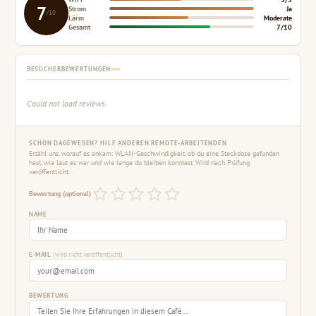
7
Strom
Ja
/10
Lärm
Moderate
Gesamt
7/10
BESUCHERBEWERTUNGEN
Could not load reviews.
SCHON DAGEWESEN? HILF ANDEREN REMOTE-ARBEITENDEN
Erzähl uns, worauf es ankam: WLAN-Geschwindigkeit, ob du eine Steckdose gefunden
hast, wie laut es war und wie lange du bleiben konntest. Wird nach Prüfung
veröffentlicht.
Bewertung (optional)
NAME
E-MAIL
(wird nicht veröffentlicht)
BEWERTUNG