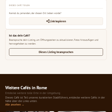
DIESES CAFÉ TEILEN
Kennst du jemanden, der diesen Ort lieben würde?
Link kopieren
Ist das dein Café?
Beanspruche dein Listing, um Öffnungszeiten zu aktualisieren, Fotos hinzuzufügen und
hervorgehoben zu werden.
Dieses Listing beanspruchen
Weitere Cafés in Rome
Entdecke weitere tolle Orte in der Umgebung
Dieses Café ist Teil unseres kuratierten Stadtführers, entdecke weitere Cafés in der
Nähe über die Links unten.
Alle ansehen →