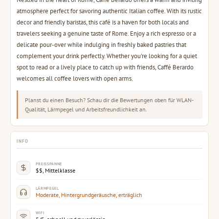
atmosphere perfect for savoring authentic Italian coffee. With its rustic
decor and friendly baristas, this café is a haven for both locals and
travelers seeking a genuine taste of Rome. Enjoy a rich espresso or a
delicate pour-over while indulging in freshly baked pastries that
complement your drink perfectly. Whether you're looking for a quiet
spot to read or a lively place to catch up with friends, Caffé Berardo
welcomes all coffee lovers with open arms.
Planst du einen Besuch? Schau dir die Bewertungen oben für WLAN-
Qualität, Lärmpegel und Arbeitsfreundlichkeit an.
INFO
PREISSPANNE
$$, Mittelklasse
LÄRMPEGEL
Moderate, Hintergrundgeräusche, erträglich
WIFI