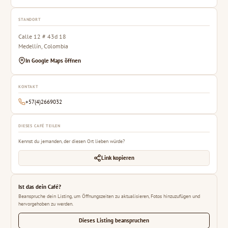
STANDORT
Calle 12 # 43d 18
Medellín, Colombia
In Google Maps öffnen
KONTAKT
+57(4)2669032
DIESES CAFÉ TEILEN
Kennst du jemanden, der diesen Ort lieben würde?
Link kopieren
Ist das dein Café?
Beanspruche dein Listing, um Öffnungszeiten zu aktualisieren, Fotos hinzuzufügen und
hervorgehoben zu werden.
Dieses Listing beanspruchen