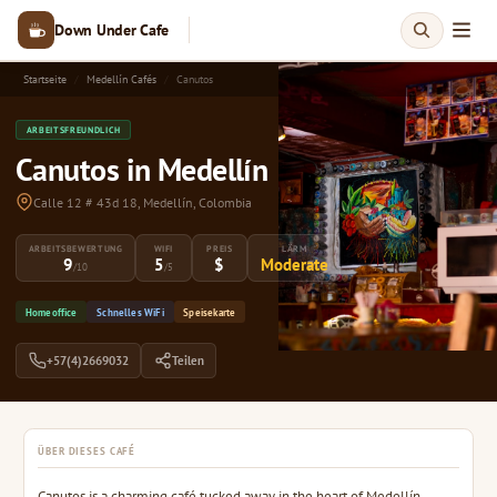
Down Under Cafe
Startseite
Medellín Cafés
Canutos
ARBEITSFREUNDLICH
Canutos in Medellín
Calle 12 # 43d 18, Medellín, Colombia
ARBEITSBEWERTUNG
WIFI
PREIS
LÄRM
9
5
$
Moderate
/10
/5
Homeoffice
Schnelles WiFi
Speisekarte
+57(4)2669032
Teilen
ÜBER DIESES CAFÉ
Canutos is a charming café tucked away in the heart of Medellín,