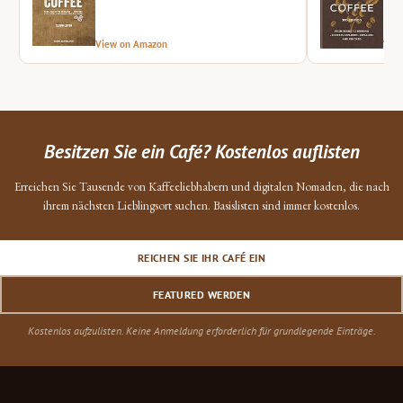
View on Amazon
Vie
Besitzen Sie ein Café? Kostenlos auflisten
Erreichen Sie Tausende von Kaffeeliebhabern und digitalen Nomaden, die nach
ihrem nächsten Lieblingsort suchen. Basislisten sind immer kostenlos.
REICHEN SIE IHR CAFÉ EIN
FEATURED WERDEN
Kostenlos aufzulisten. Keine Anmeldung erforderlich für grundlegende Einträge.