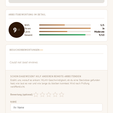
ARBEITSBEWERTUNG IM DETAIL
WiFi
5/5
9
Strom
Ja
/10
Lärm
Moderate
Gesamt
9/10
BESUCHERBEWERTUNGEN
Could not load reviews.
SCHON DAGEWESEN? HILF ANDEREN REMOTE-ARBEITENDEN
Erzähl uns, worauf es ankam: WLAN-Geschwindigkeit, ob du eine Steckdose gefunden
hast, wie laut es war und wie lange du bleiben konntest. Wird nach Prüfung
veröffentlicht.
Bewertung (optional)
NAME