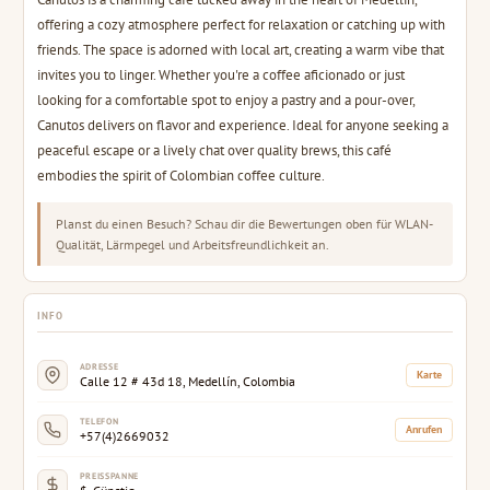
offering a cozy atmosphere perfect for relaxation or catching up with
friends. The space is adorned with local art, creating a warm vibe that
invites you to linger. Whether you're a coffee aficionado or just
looking for a comfortable spot to enjoy a pastry and a pour-over,
Canutos delivers on flavor and experience. Ideal for anyone seeking a
peaceful escape or a lively chat over quality brews, this café
embodies the spirit of Colombian coffee culture.
Planst du einen Besuch? Schau dir die Bewertungen oben für WLAN-
Qualität, Lärmpegel und Arbeitsfreundlichkeit an.
INFO
ADRESSE
Karte
Calle 12 # 43d 18, Medellín, Colombia
TELEFON
Anrufen
+57(4)2669032
PREISSPANNE