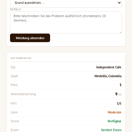
DETAILS
Meldung absenden
AUF EINEN BLICK
Independent Cafe
Typ
Medellín, Colombia
Stadt
$
Preis
9
Arbeitsbewertung
/10
5/5
WiFi
Moderate
Lärm
Verfügbar
Strom
Serviert Essen
Essen