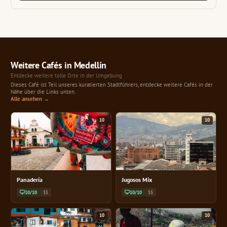
Weitere Cafés in Medellín
Entdecke weitere tolle Orte in der Umgebung
Dieses Café ist Teil unseres kuratierten Stadtführers, entdecke weitere Cafés in der
Nähe über die Links unten.
Alle ansehen →
10
10
Panadería
Jugosos Mix
10/10
$$
10/10
$$
10
10