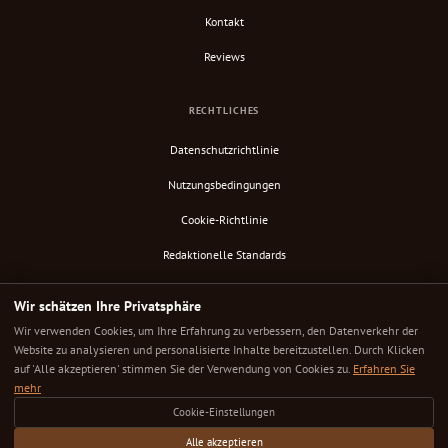
Kontakt
Reviews
RECHTLICHES
Datenschutzrichtlinie
Nutzungsbedingungen
Cookie-Richtlinie
Redaktionelle Standards
Verify Content
Wir schätzen Ihre Privatsphäre
RSS-Feed
Wir verwenden Cookies, um Ihre Erfahrung zu verbessern, den Datenverkehr der
Website zu analysieren und personalisierte Inhalte bereitzustellen. Durch Klicken
auf 'Alle akzeptieren' stimmen Sie der Verwendung von Cookies zu.
Erfahren Sie
mehr
© 2025 Down Under Cafe. Alle Rechte vorbehalten.
Cookie-Einstellungen
Jedes Café sorgfältig ausgewählt. Jede Bewertung ehrlich. Dein nächster großartiger Kaffeeplatz ist
hier.
Alle akzeptieren