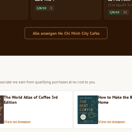
221A Nguyễn Trọ
8/10
$
8/10
$$
Alle anzeigen Ho Chi Minh City Cafés
sociate we earn from qualifying purchases at no cost to you.
The World Atlas of Coffee 3rd
How to Make the B
Edition
Home
View on Amazon
View on Amazon