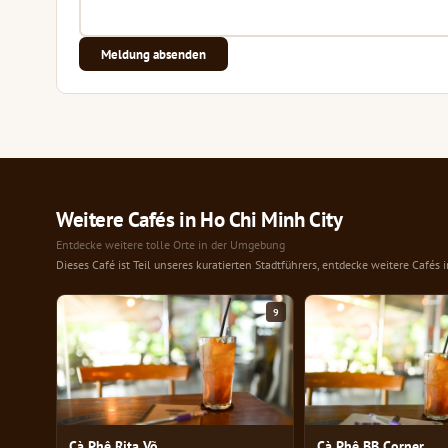
Meldung absenden
Weitere Cafés in Ho Chi Minh City
Entdecke weitere tolle Orte in der Umgebung
Dieses Café ist Teil unseres kuratierten Stadtführers, entdecke weitere Cafés 
9
Cà Phê Rita Võ
Cà Phê BB Corner