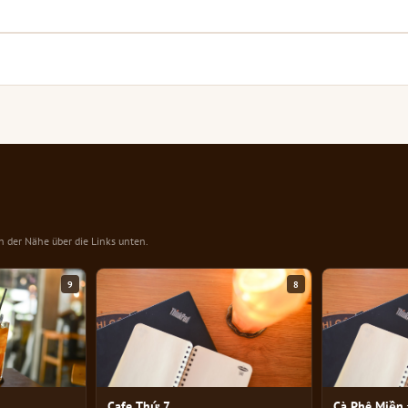
in der Nähe über die Links unten.
9
8
Cafe Thứ 7
Cà Phê Miền