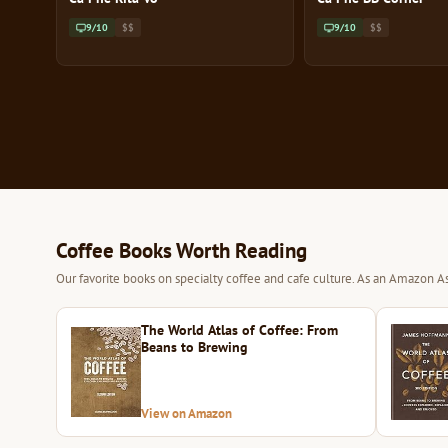
9/10
$$
9/10
$$
Coffee Books Worth Reading
Our favorite books on specialty coffee and cafe culture. As an Amazon As
The World Atlas of Coffee: From
Beans to Brewing
View on Amazon