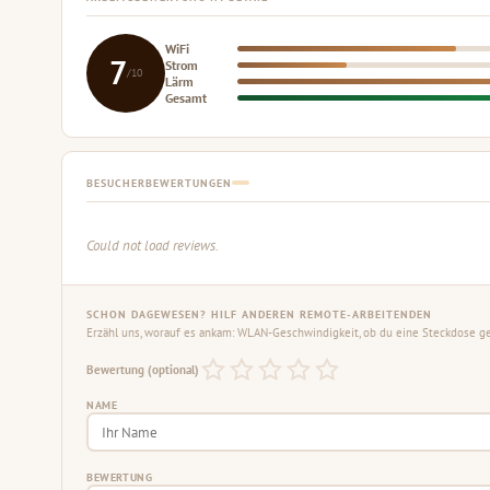
WiFi
7
Strom
/10
Lärm
Gesamt
BESUCHERBEWERTUNGEN
Could not load reviews.
SCHON DAGEWESEN? HILF ANDEREN REMOTE-ARBEITENDEN
Erzähl uns, worauf es ankam: WLAN-Geschwindigkeit, ob du eine Steckdose gef
Bewertung (optional)
NAME
BEWERTUNG