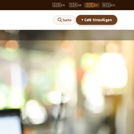
🇬🇧
🇸🇦
🇩🇪
🇳🇴
EN
AR
DE
NO
+ Café hinzufügen
Suche