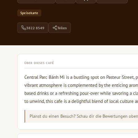
Speisekarte
3822 8549
Teilen
ÜBER DIESES CAFÉ
Central Parc Bánh Mì is a bustling spot on Pasteur Street, 
vibrant atmosphere is complemented by the enticing aroma
based drinks or a refreshing pour-over while savoring a cl
to unwind, this cafe is a delightful blend of local culture a
Planst du einen Besuch? Schau dir die Bewertungen oben 