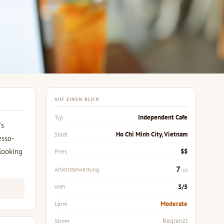
AUF EINEN BLICK
Independent Cafe
Typ
's
Ho Chi Minh City, Vietnam
Stadt
esso-
 looking
$$
Preis
7
Arbeitsbewertung
/10
3/5
WiFi
Moderate
Lärm
Begrenzt
Strom