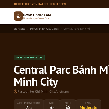
KURATIERT VON KAFFEELIEBHABERN
Down Under Cafe
Finde dein perfektes Café
Startseite
Ho Chi Minh City Cafés
Central Parc Bánh Mì
ARBEITSFREUNDLICH
Central Parc Bánh Mì
Minh City
Pasteur, Ho Chi Minh City, Vietnam
ARBEITSBEWERTUNG
WIFI
PREIS
LÄRM
7
3
$$
Moderate
/10
/5