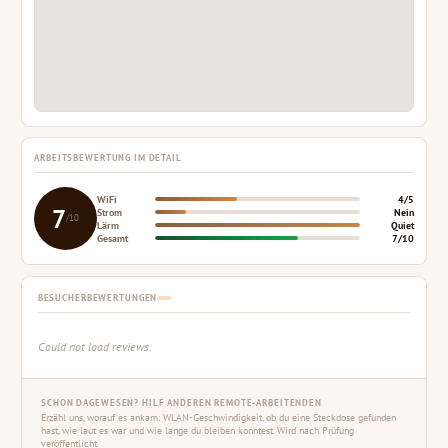
ARBEITSBEWERTUNG IM DETAIL
WiFi
4/5
7
Strom
Nein
/10
Lärm
Quiet
Gesamt
7/10
BESUCHERBEWERTUNGEN
Could not load reviews.
SCHON DAGEWESEN? HILF ANDEREN REMOTE-ARBEITENDEN
Erzähl uns, worauf es ankam: WLAN-Geschwindigkeit, ob du eine Steckdose gefunden
hast, wie laut es war und wie lange du bleiben konntest. Wird nach Prüfung
veröffentlicht.