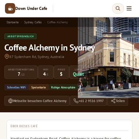
Down Under Cafe
Startseite
Sydney Cafés
Coffee Alchemy
ARBEITSFREUNDLICH
Coffee Alchemy in Sydney
87 Sydenham Rd, Sydney, Australia
ARBEITSBEWERTUNG
WIFI
PREIS
LÄRM
7
4
$
Quiet
/10
/5
Schnelles WiFi
Speisekarte
Ruhige Atmosphäre
Webseite besuchen Coffee Alchemy
+61 2 9516 1997
Teilen
ÜBER DIESES CAFÉ
Nestled on Sydenham Road, Coffee Alchemy is a haven for coffee