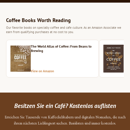
Coffee Books Worth Reading
Our favorite books on specialty coffee and cafe culture. As an Amazon Associate we
earn from qualifying purchases at no cost to you.
The World Atlas of Coffee: From Beans to
The 
Brewing
View on Amazon
Vie
Besitzen Sie ein Café? Kostenlos auflisten
Erreichen Sie Tausende von Kaffeeliebhabern und digitalen Nomaden, die nach
ihrem nächsten Lieblingsort suchen. Basislisten sind immer kostenlos.