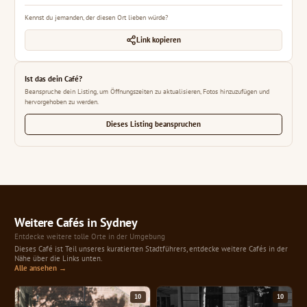
Kennst du jemanden, der diesen Ort lieben würde?
Link kopieren
Ist das dein Café?
Beanspruche dein Listing, um Öffnungszeiten zu aktualisieren, Fotos hinzuzufügen und
hervorgehoben zu werden.
Dieses Listing beanspruchen
Weitere Cafés in Sydney
Entdecke weitere tolle Orte in der Umgebung
Dieses Café ist Teil unseres kuratierten Stadtführers, entdecke weitere Cafés in der
Nähe über die Links unten.
Alle ansehen →
10
10