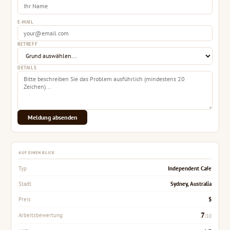
E-MAIL
BETREFF
DETAILS
Meldung absenden
AUF EINEN BLICK
Independent Cafe
Typ
Sydney, Australia
Stadt
$
Preis
7
Arbeitsbewertung
/10