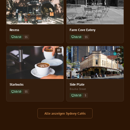
Recess
Farm Cove Eatery
10/10
$$
10/10
$$
10
10
Starbucks
Side Plate
Bourke Street
10/10
$$
10/10
$
Alle anzeigen Sydney Cafés