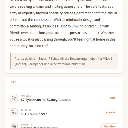
lovers seeking a warm and inviting atmosphere. The café features an
array of expertly brewed specialty coffees, perfect for both the casual
drinker and the connoisseur. With its minimalist design and
comfortable seating, it’s an ideal spot to unwind or catch up with
friends over a delicious pour-over or espresso-based drink. Whether
you’re a local or just passing through, you’ll feel right at home in this
community-focused café.
Planst du einen Besuch? Schau dir die Bewertungen oben für WLAN-
Qualität, Lärmpegel und Arbeitsfreundlichkeit an.
INFO
ADRESSE
Karte
87 Sydenham Rd, Sydney, Australia
TELEFON
Anrufen
+61 2 9516 1997
WEBSEITE
Besuchen