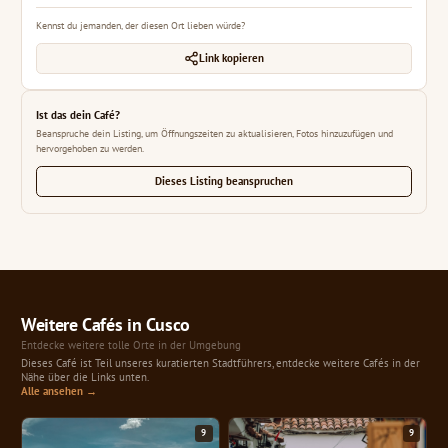
Kennst du jemanden, der diesen Ort lieben würde?
Link kopieren
Ist das dein Café?
Beanspruche dein Listing, um Öffnungszeiten zu aktualisieren, Fotos hinzuzufügen und
hervorgehoben zu werden.
Dieses Listing beanspruchen
Weitere Cafés in Cusco
Entdecke weitere tolle Orte in der Umgebung
Dieses Café ist Teil unseres kuratierten Stadtführers, entdecke weitere Cafés in der
Nähe über die Links unten.
Alle ansehen →
9
9