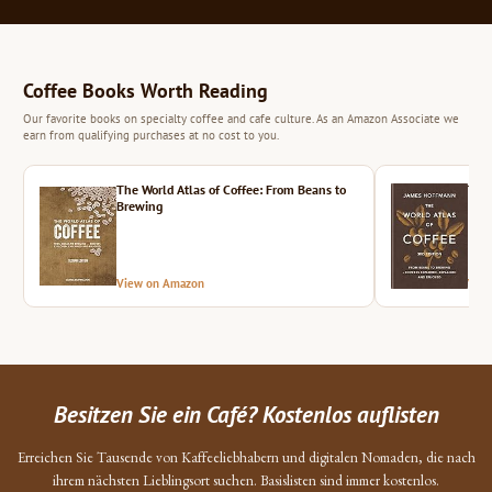
Coffee Books Worth Reading
Our favorite books on specialty coffee and cafe culture. As an Amazon Associate we
earn from qualifying purchases at no cost to you.
The World Atlas of Coffee: From Beans to
The 
Brewing
View on Amazon
Vie
Besitzen Sie ein Café? Kostenlos auflisten
Erreichen Sie Tausende von Kaffeeliebhabern und digitalen Nomaden, die nach
ihrem nächsten Lieblingsort suchen. Basislisten sind immer kostenlos.