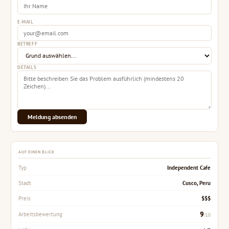
E-MAIL
BETREFF
DETAILS
Meldung absenden
AUF EINEN BLICK
Independent Cafe
Typ
Cusco, Peru
Stadt
$$$
Preis
9
Arbeitsbewertung
/10