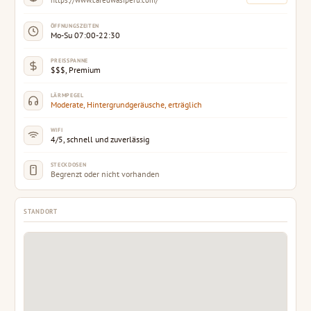
https://www.cafedwasiperu.com/
ÖFFNUNGSZEITEN
Mo-Su 07:00-22:30
PREISSPANNE
$$$, Premium
LÄRMPEGEL
Moderate, Hintergrundgeräusche, erträglich
WIFI
4/5, schnell und zuverlässig
STECKDOSEN
Begrenzt oder nicht vorhanden
STANDORT