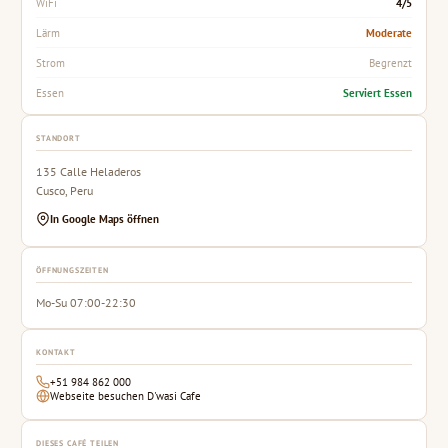
4/5
WiFi
Moderate
Lärm
Begrenzt
Strom
Serviert Essen
Essen
STANDORT
135 Calle Heladeros
Cusco, Peru
In Google Maps öffnen
ÖFFNUNGSZEITEN
Mo-Su 07:00-22:30
KONTAKT
+51 984 862 000
Webseite besuchen D'wasi Cafe
DIESES CAFÉ TEILEN