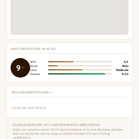
ARBEITSBEWERTUNG IM DETAIL
WiFi
4/5
9
Strom
Nein
/10
Lärm
Moderate
Gesamt
9/10
BESUCHERBEWERTUNGEN
Could not load reviews.
SCHON DAGEWESEN? HILF ANDEREN REMOTE-ARBEITENDEN
Erzähl uns, worauf es ankam: WLAN-Geschwindigkeit, ob du eine Steckdose gefunden
hast, wie laut es war und wie lange du bleiben konntest. Wird nach Prüfung
veröffentlicht.