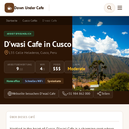
Down Under Cafe
Startseite
Cusco Cafés
D'wasi Cafe
ARBEITSFREUNDLICH
D'wasi Cafe in Cusco
135 Calle Heladeros, Cusco, Peru
ARBEITSBEWERTUNG
WIFI
PREIS
LÄRM
9
4
$$$
Moderate
/10
/5
Homeoffice
Schnelles WiFi
Speisekarte
Webseite besuchen D'wasi Cafe
+51 984 862 000
Teilen
ÜBER DIESES CAFÉ
Nestled in the heart of Cusco, D'wasi Cafe is a charming spot where