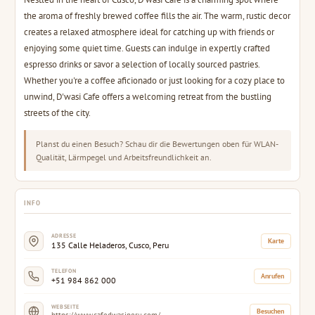
the aroma of freshly brewed coffee fills the air. The warm, rustic decor
creates a relaxed atmosphere ideal for catching up with friends or
enjoying some quiet time. Guests can indulge in expertly crafted
espresso drinks or savor a selection of locally sourced pastries.
Whether you're a coffee aficionado or just looking for a cozy place to
unwind, D'wasi Cafe offers a welcoming retreat from the bustling
streets of the city.
Planst du einen Besuch? Schau dir die Bewertungen oben für WLAN-
Qualität, Lärmpegel und Arbeitsfreundlichkeit an.
INFO
ADRESSE
Karte
135 Calle Heladeros, Cusco, Peru
TELEFON
Anrufen
+51 984 862 000
WEBSEITE
Besuchen