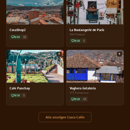
CocaShop2
La Boulangerie de París
344 Plateros
9/10
$$
9/10
$
9
9
Cafe Punchay
Voghera Gelatería
473 Pumacurco
9/10
$
9/10
$$
Alle anzeigen Cusco Cafés