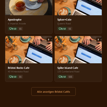
Apostrophe
Spicer+Cole
6 Imperial Arcade
Queen's Road
9/10
$$
8/10
$$
8
8
Bristol Rocks Cafe
Spike Island Cafe
40 Winterstoke Road
133 Cumberland Road
8/10
$$
8/10
$$$
Alle anzeigen Bristol Cafés