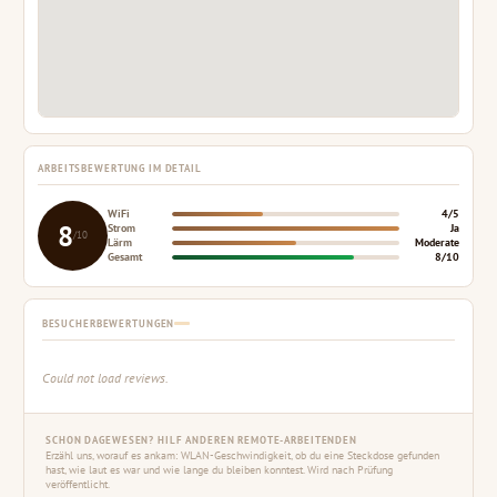
ARBEITSBEWERTUNG IM DETAIL
WiFi
4/5
8
Strom
Ja
/10
Lärm
Moderate
Gesamt
8/10
BESUCHERBEWERTUNGEN
Could not load reviews.
SCHON DAGEWESEN? HILF ANDEREN REMOTE-ARBEITENDEN
Erzähl uns, worauf es ankam: WLAN-Geschwindigkeit, ob du eine Steckdose gefunden
hast, wie laut es war und wie lange du bleiben konntest. Wird nach Prüfung
veröffentlicht.