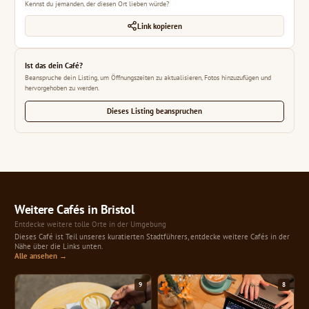
Kennst du jemanden, der diesen Ort lieben würde?
Link kopieren
Ist das dein Café?
Beanspruche dein Listing, um Öffnungszeiten zu aktualisieren, Fotos hinzuzufügen und
hervorgehoben zu werden.
Dieses Listing beanspruchen
Weitere Cafés in Bristol
Entdecke weitere tolle Orte in der Umgebung
Dieses Café ist Teil unseres kuratierten Stadtführers, entdecke weitere Cafés in der
Nähe über die Links unten.
Alle ansehen →
9
8