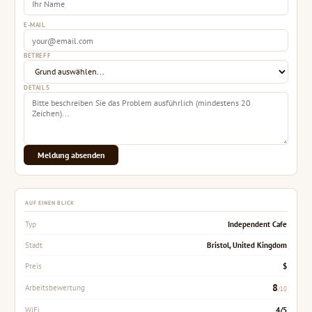
E-MAIL
BETREFF
DETAILS
Meldung absenden
AUF EINEN BLICK
Independent Cafe
Typ
Bristol, United Kingdom
Stadt
$
Preis
8
Arbeitsbewertung
/10
4/5
WiFi