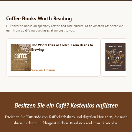
Coffee Books Worth Reading
Our favorite books on specialty coffee and cafe culture. As an Amazon Associate we
earn from qualifying purchases at no cost to you.
The World Atlas of Coffee: From Beans to
The 
Brewing
View on Amazon
Vie
Besitzen Sie ein Café? Kostenlos auflisten
Erreichen Sie Tausende von Kaffeeliebhabern und digitalen Nomaden, die nach
ihrem nächsten Lieblingsort suchen. Basislisten sind immer kostenlos.