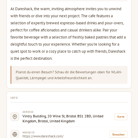
At Dareshack, the warm, inviting atmosphere invites you to unwind
with friends or dive into your next project. The cafe features a
selection of expertly brewed espresso-based drinks and pour-overs,
perfect for coffee aficionados and casual drinkers alike. Pair your
favorite beverage with a selection of freshly baked pastries that add a
delightful touch to your experience. Whether you're looking for a
quiet spot to work or a cozy place to catch up with friends, Dareshack
is the perfect destination.
Planst du einen Besuch? Schau dir die Bewertungen oben für WLAN-
Qualität, Lärmpegel und Arbeitsfreundlichkeit an.
INFO
ADRESSE
Vintry Building, 20 Wine St, Bristol BS1 2BD, United
Karte
Kingdom, Bristol, United Kingdom
WEBSEITE
Besuchen
https://www.dareshack.com/