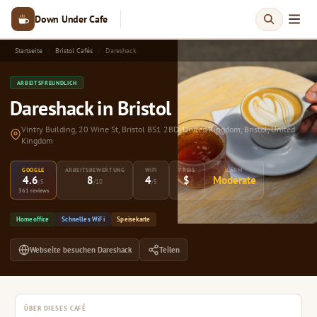
Down Under Cafe
Startseite
Bristol Cafés
Dareshack
ARBEITSFREUNDLICH
Dareshack in Bristol
Vintry Building, 20 Wine St, Bristol BS1 2BD, United Kingdom, Bristol, United
Kingdom
GOOGLE
ARBEITSBEWERTUNG
WIFI
PREIS
LÄRM
4.6
8
4
$
Moderate
/5
/10
/5
361 reviews
Homeoffice
Schnelles WiFi
Speisekarte
Webseite besuchen Dareshack
Teilen
ÜBER DIESES CAFÉ