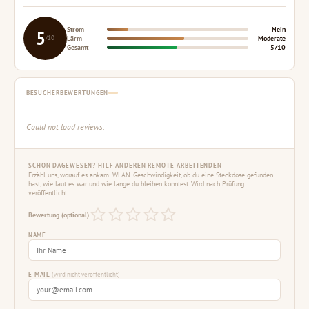
Strom
Nein
5
/10
Lärm
Moderate
Gesamt
5/10
BESUCHERBEWERTUNGEN
Could not load reviews.
SCHON DAGEWESEN? HILF ANDEREN REMOTE-ARBEITENDEN
Erzähl uns, worauf es ankam: WLAN-Geschwindigkeit, ob du eine Steckdose gefunden
hast, wie laut es war und wie lange du bleiben konntest. Wird nach Prüfung
veröffentlicht.
Bewertung (optional)
NAME
E-MAIL
(wird nicht veröffentlicht)