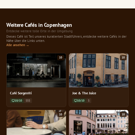
Weitere Cafés in Copenhagen
Entdecke weitere tolle Orte in der Umgebung
Dieses Café ist Teil unseres kuratierten Stadtführers, entdecke weitere Cafés in der
Nähe über die Links unten.
Alle ansehen →
10
10
Café Sorgenfri
Joe & The Juice
10/10
$$$
10/10
$
10
10