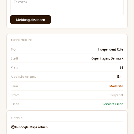
Meldung absenden
AUF EINEN BLICK
Independent Cafe
Typ
Copenhagen, Denmark
Stadt
$$
Preis
5
Arbeitsbewertung
/10
Moderate
Lärm
Begrenzt
Strom
Serviert Essen
Essen
STANDORT
In Google Maps öffnen