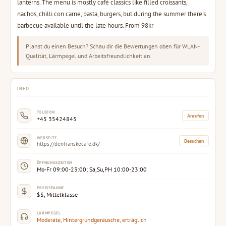
lanterns. The menu is mostly café classics like filled croissants,
nachos, chilli con carne, pasta, burgers, but during the summer there's
barbecue available until the late hours. From 98kr
Planst du einen Besuch? Schau dir die Bewertungen oben für WLAN-
Qualität, Lärmpegel und Arbeitsfreundlichkeit an.
INFO
TELEFON
Anrufen
+45 35424845
WEBSEITE
Besuchen
https://denfranskecafe.dk/
ÖFFNUNGSZEITEN
Mo-Fr 09:00-23:00; Sa,Su,PH 10:00-23:00
PREISSPANNE
$$, Mittelklasse
LÄRMPEGEL
Moderate, Hintergrundgeräusche, erträglich