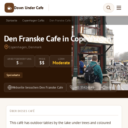
Down Under Cafe
Startseite
Copenhagen Cafés
Den Franske Cafe
Den Franske Cafe in Copenhagen
Copenhagen, Denmark
ARBEITSBEWERTUNG
PREIS
LÄRM
5
$$
Moderate
/10
Speisekarte
Webseite besuchen Den Franske Cafe
+45 35424845
Teilen
ÜBER DIESES CAFÉ
This café has outdoor tables by the lake under trees and coloured