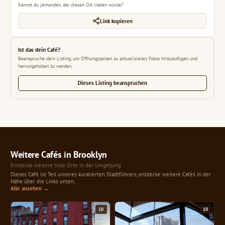
Kennst du jemanden, der diesen Ort lieben würde?
Link kopieren
Ist das dein Café?
Beanspruche dein Listing, um Öffnungszeiten zu aktualisieren, Fotos hinzuzufügen und
hervorgehoben zu werden.
Dieses Listing beanspruchen
Weitere Cafés in Brooklyn
Entdecke weitere tolle Orte in der Umgebung
Dieses Café ist Teil unseres kuratierten Stadtführers, entdecke weitere Cafés in der
Nähe über die Links unten.
Alle ansehen →
10
10