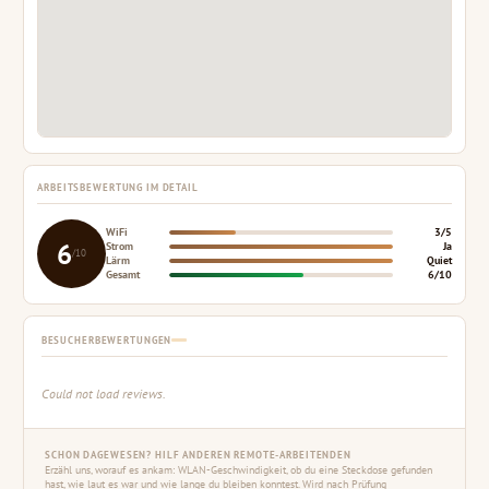
ARBEITSBEWERTUNG IM DETAIL
WiFi
3/5
6
Strom
Ja
/10
Lärm
Quiet
Gesamt
6/10
BESUCHERBEWERTUNGEN
Could not load reviews.
SCHON DAGEWESEN? HILF ANDEREN REMOTE-ARBEITENDEN
Erzähl uns, worauf es ankam: WLAN-Geschwindigkeit, ob du eine Steckdose gefunden
hast, wie laut es war und wie lange du bleiben konntest. Wird nach Prüfung