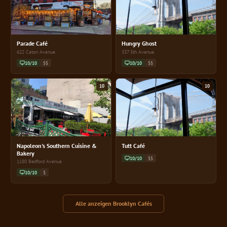
Parade Café
Hungry Ghost
622 Caton Avenue
337 5th Avenue
10/10
$$
10/10
$$
10
10
Napoleon's Southern Cuisine &
Tutt Café
Bakery
10/10
$$
1180 Bedford Avenue
10/10
$
Alle anzeigen Brooklyn Cafés