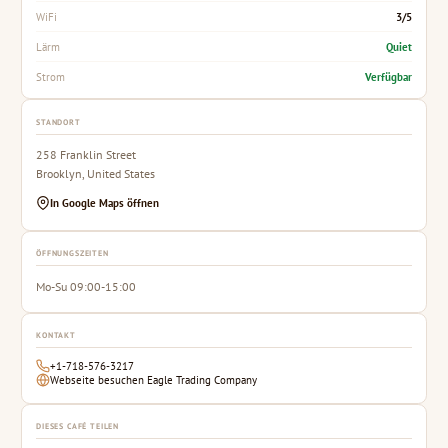
3/5
WiFi
Quiet
Lärm
Verfügbar
Strom
STANDORT
258 Franklin Street
Brooklyn, United States
In Google Maps öffnen
ÖFFNUNGSZEITEN
Mo-Su 09:00-15:00
KONTAKT
+1-718-576-3217
Webseite besuchen Eagle Trading Company
DIESES CAFÉ TEILEN