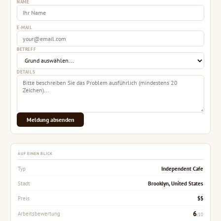
NAME
E-MAIL
BETREFF
DETAILS
Meldung absenden
AUF EINEN BLICK
Independent Cafe
Typ
Brooklyn, United States
Stadt
$$
Preis
6
Arbeitsbewertung
/10