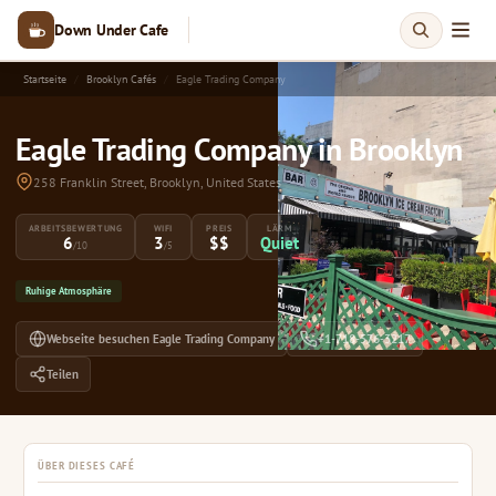
Down Under Cafe
Startseite
Brooklyn Cafés
Eagle Trading Company
Eagle Trading Company in Brooklyn
258 Franklin Street, Brooklyn, United States
ARBEITSBEWERTUNG
WIFI
PREIS
LÄRM
6
3
$$
Quiet
/10
/5
Ruhige Atmosphäre
Webseite besuchen Eagle Trading Company
+1-718-576-3217
Teilen
ÜBER DIESES CAFÉ