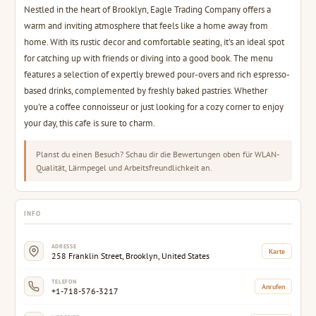
Nestled in the heart of Brooklyn, Eagle Trading Company offers a
warm and inviting atmosphere that feels like a home away from
home. With its rustic decor and comfortable seating, it's an ideal spot
for catching up with friends or diving into a good book. The menu
features a selection of expertly brewed pour-overs and rich espresso-
based drinks, complemented by freshly baked pastries. Whether
you're a coffee connoisseur or just looking for a cozy corner to enjoy
your day, this cafe is sure to charm.
Planst du einen Besuch? Schau dir die Bewertungen oben für WLAN-
Qualität, Lärmpegel und Arbeitsfreundlichkeit an.
INFO
ADRESSE
Karte
258 Franklin Street, Brooklyn, United States
TELEFON
Anrufen
+1-718-576-3217