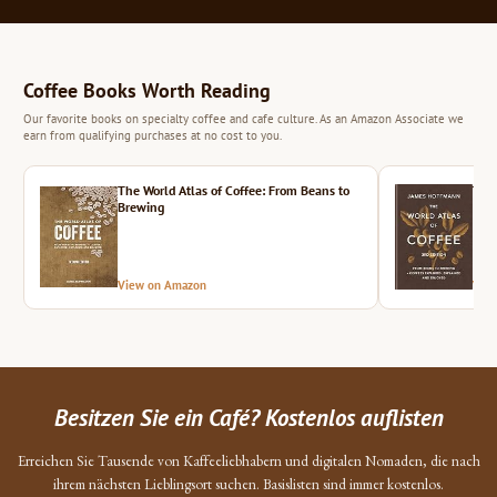
Coffee Books Worth Reading
Our favorite books on specialty coffee and cafe culture. As an Amazon Associate we
earn from qualifying purchases at no cost to you.
The World Atlas of Coffee: From Beans to
The 
Brewing
View on Amazon
Vie
Besitzen Sie ein Café? Kostenlos auflisten
Erreichen Sie Tausende von Kaffeeliebhabern und digitalen Nomaden, die nach
ihrem nächsten Lieblingsort suchen. Basislisten sind immer kostenlos.