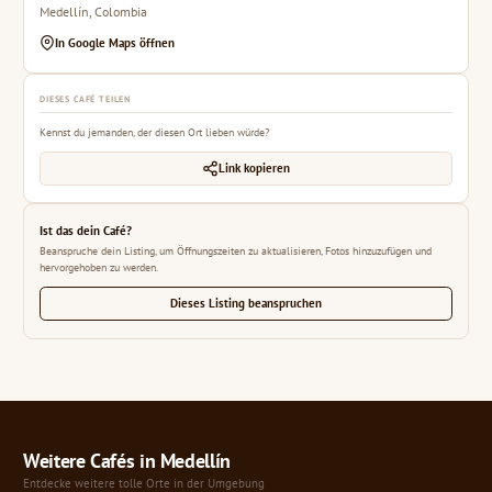
Medellín, Colombia
In Google Maps öffnen
DIESES CAFÉ TEILEN
Kennst du jemanden, der diesen Ort lieben würde?
Link kopieren
Ist das dein Café?
Beanspruche dein Listing, um Öffnungszeiten zu aktualisieren, Fotos hinzuzufügen und
hervorgehoben zu werden.
Dieses Listing beanspruchen
Weitere Cafés in Medellín
Entdecke weitere tolle Orte in der Umgebung