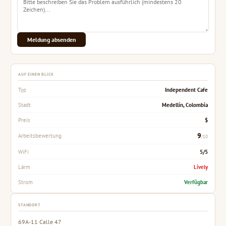
Meldung absenden
AUF EINEN BLICK
Independent Cafe
Typ
Medellín, Colombia
Stadt
$
Preis
9
Arbeitsbewertung
/10
5/5
WiFi
Lively
Lärm
Verfügbar
Strom
STANDORT
69A-11 Calle 47