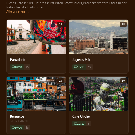
Dieses Café ist Teil unseres kuratierten Stadtführers, entdecke weitere Cafés in der
Nähe über die Links unten.
Alle ansehen →
10
10
Panadería
Jugosos Mix
10/10
$$
10/10
$$
10
10
Buñuelos
Cafe Cliche
36-47 Calle 10
10/10
$
10/10
$$