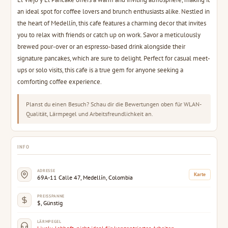
an ideal spot for coffee lovers and brunch enthusiasts alike. Nestled in
the heart of Medellín, this cafe features a charming decor that invites
you to relax with friends or catch up on work. Savor a meticulously
brewed pour-over or an espresso-based drink alongside their
signature pancakes, which are sure to delight. Perfect for casual meet-
ups or solo visits, this cafe is a true gem for anyone seeking a
comforting coffee experience.
Planst du einen Besuch? Schau dir die Bewertungen oben für WLAN-
Qualität, Lärmpegel und Arbeitsfreundlichkeit an.
INFO
ADRESSE
Karte
69A-11 Calle 47, Medellín, Colombia
PREISSPANNE
$, Günstig
LÄRMPEGEL