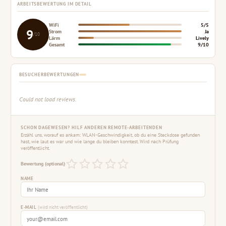
ARBEITSBEWERTUNG IM DETAIL
WiFi
5/5
9
Strom
Ja
/10
Lärm
Lively
Gesamt
9/10
BESUCHERBEWERTUNGEN
Could not load reviews.
SCHON DAGEWESEN? HILF ANDEREN REMOTE-ARBEITENDEN
Erzähl uns, worauf es ankam: WLAN-Geschwindigkeit, ob du eine Steckdose gefunden
hast, wie laut es war und wie lange du bleiben konntest. Wird nach Prüfung
veröffentlicht.
Bewertung (optional)
NAME
E-MAIL
(wird nicht veröffentlicht)