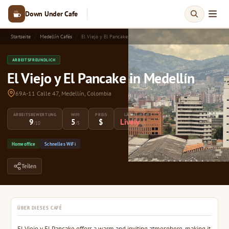
Down Under Cafe
Startseite
Medellín Cafés
El Viejo y El Pancake
ARBEITSFREUNDLICH
El Viejo y El Pancake in Medellín
69A-11 Calle 47, Medellín, Colombia
ARBEITSBEWERTUNG
WIFI
PREIS
LÄRM
9
5
$
Lively
/10
/5
Homeoffice
Schnelles WiFi
Teilen
ÜBER DIESES CAFÉ
El Viejo y El Pancake offers a warm and inviting atmosphere, making it