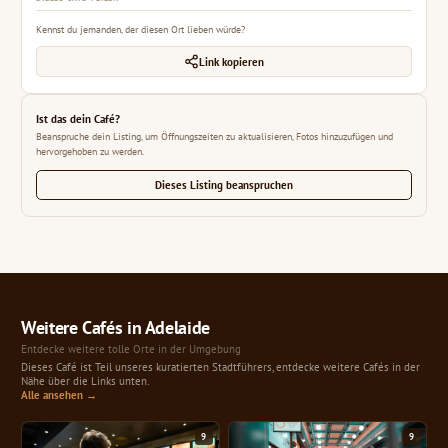
Kennst du jemanden, der diesen Ort lieben würde?
Link kopieren
Ist das dein Café?
Beanspruche dein Listing, um Öffnungszeiten zu aktualisieren, Fotos hinzuzufügen und
hervorgehoben zu werden.
Dieses Listing beanspruchen
Weitere Cafés in Adelaide
Entdecke weitere tolle Orte in der Umgebung
Dieses Café ist Teil unseres kuratierten Stadtführers, entdecke weitere Cafés in der
Nähe über die Links unten.
Alle ansehen →
9
9