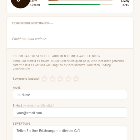
Lärm
Lively
Gesamt
8/10
BESUCHERBEWERTUNGEN
Could not load reviews.
SCHON DAGEWESEN? HILF ANDEREN REMOTE-ARBEITENDEN
Erzähl uns, worauf es ankam: WLAN-Geschwindigkeit, ob du eine Steckdose gefunden
hast, wie laut es war und wie lange du bleiben konntest. Wird nach Prüfung
veröffentlicht.
Bewertung (optional)
NAME
E-MAIL
(wird nicht veröffentlicht)
BEWERTUNG