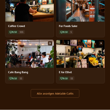
Coffee Crowd
For Foods Sake
9/10
$$$
9/10
$
9
9
Cafe Bang Bang
E for Ethel
9/10
$$
9/10
$$
Alle anzeigen Adelaide Cafés