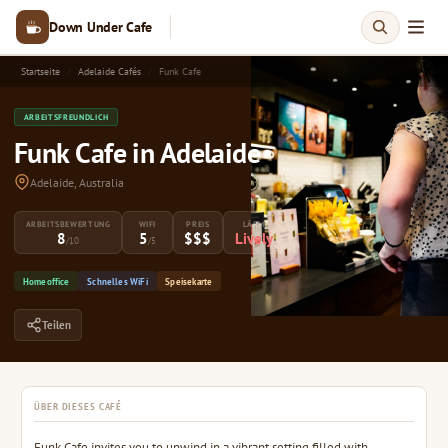
Down Under Cafe
Startseite
Adelaide Cafés
Funk Cafe
ARBEITSFREUNDLICH
Funk Cafe in Adelaide
Adelaide, Australia
ARBEITSBEWERTUNG
WIFI
PREIS
LÄRM
8
5
$$$
Lively
/10
/5
Homeoffice
Schnelles WiFi
Speisekarte
Teilen
ÜBER DIESES CAFÉ
Funk Cafe invites you to unwind in a vibrant setting filled with