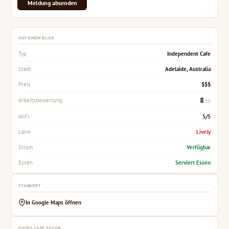
Meldung absenden
AUF EINEN BLICK
Independent Cafe
Typ
Adelaide, Australia
Stadt
$$$
Preis
8
Arbeitsbewertung
/10
5/5
WiFi
Lively
Lärm
Verfügbar
Strom
Serviert Essen
Essen
STANDORT
In Google Maps öffnen
DIESES CAFÉ TEILEN