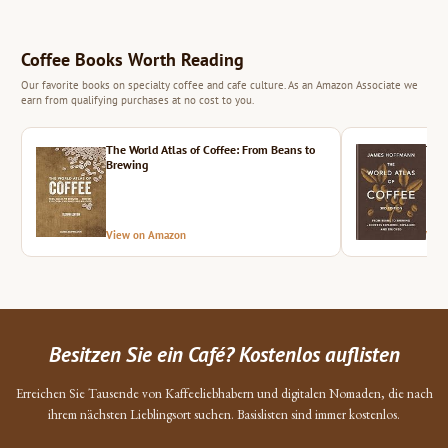
Coffee Books Worth Reading
Our favorite books on specialty coffee and cafe culture. As an Amazon Associate we
earn from qualifying purchases at no cost to you.
The World Atlas of Coffee: From Beans to
The 
Brewing
View on Amazon
Vie
Besitzen Sie ein Café? Kostenlos auflisten
Erreichen Sie Tausende von Kaffeeliebhabern und digitalen Nomaden, die nach
ihrem nächsten Lieblingsort suchen. Basislisten sind immer kostenlos.