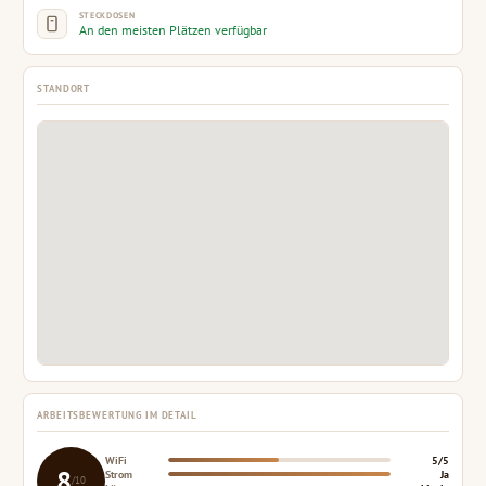
STECKDOSEN
An den meisten Plätzen verfügbar
STANDORT
ARBEITSBEWERTUNG IM DETAIL
WiFi
5/5
8
Strom
Ja
/10