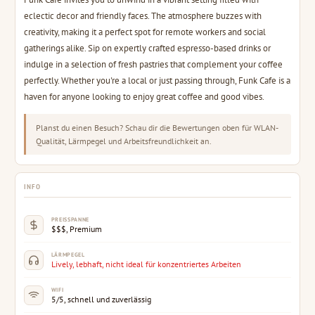
eclectic decor and friendly faces. The atmosphere buzzes with
creativity, making it a perfect spot for remote workers and social
gatherings alike. Sip on expertly crafted espresso-based drinks or
indulge in a selection of fresh pastries that complement your coffee
perfectly. Whether you're a local or just passing through, Funk Cafe is a
haven for anyone looking to enjoy great coffee and good vibes.
Planst du einen Besuch? Schau dir die Bewertungen oben für WLAN-
Qualität, Lärmpegel und Arbeitsfreundlichkeit an.
INFO
PREISSPANNE
$$$, Premium
LÄRMPEGEL
Lively, lebhaft, nicht ideal für konzentriertes Arbeiten
WIFI
5/5, schnell und zuverlässig