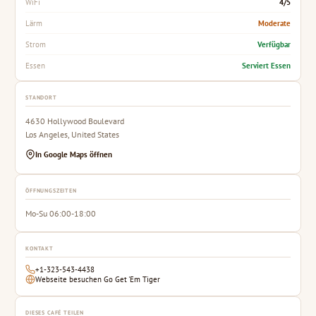
4/5
WiFi
Moderate
Lärm
Verfügbar
Strom
Serviert Essen
Essen
STANDORT
4630 Hollywood Boulevard
Los Angeles, United States
In Google Maps öffnen
ÖFFNUNGSZEITEN
Mo-Su 06:00-18:00
KONTAKT
+1-323-543-4438
Webseite besuchen Go Get 'Em Tiger
DIESES CAFÉ TEILEN