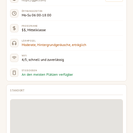
https://gget.com/
ÖFFNUNGSZEITEN
Mo-Su 06:00-18:00
PREISSPANNE
$$, Mittelklasse
LÄRMPEGEL
Moderate, Hintergrundgeräusche, erträglich
WIFI
4/5, schnell und zuverlässig
STECKDOSEN
An den meisten Plätzen verfügbar
STANDORT