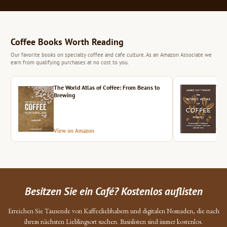
Coffee Books Worth Reading
Our favorite books on specialty coffee and cafe culture. As an Amazon Associate we
earn from qualifying purchases at no cost to you.
The World Atlas of Coffee: From Beans to
The 
Brewing
View on Amazon
Vie
Besitzen Sie ein Café? Kostenlos auflisten
Erreichen Sie Tausende von Kaffeeliebhabern und digitalen Nomaden, die nach
ihrem nächsten Lieblingsort suchen. Basislisten sind immer kostenlos.