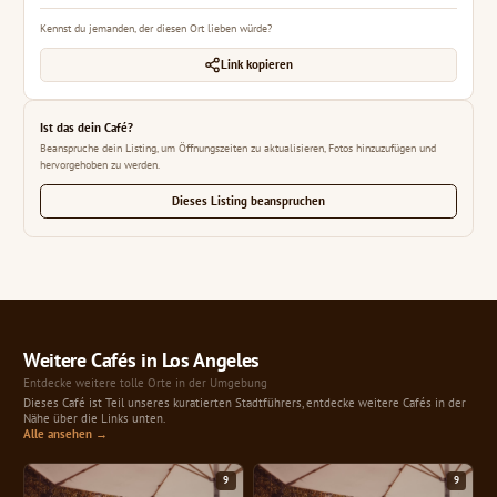
Kennst du jemanden, der diesen Ort lieben würde?
Link kopieren
Ist das dein Café?
Beanspruche dein Listing, um Öffnungszeiten zu aktualisieren, Fotos hinzuzufügen und
hervorgehoben zu werden.
Dieses Listing beanspruchen
Weitere Cafés in Los Angeles
Entdecke weitere tolle Orte in der Umgebung
Dieses Café ist Teil unseres kuratierten Stadtführers, entdecke weitere Cafés in der
Nähe über die Links unten.
Alle ansehen →
9
9