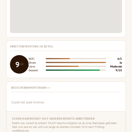
ARBEITSBEWERTUNG IM DETAIL
WiFi
4/5
9
Strom
Ja
/10
Lärm
Moderate
Gesamt
9/10
BESUCHERBEWERTUNGEN
Could not load reviews.
SCHON DAGEWESEN? HILF ANDEREN REMOTE-ARBEITENDEN
Erzähl uns, worauf es ankam: WLAN-Geschwindigkeit, ob du eine Steckdose gefunden
hast, wie laut es war und wie lange du bleiben konntest. Wird nach Prüfung
veröffentlicht.