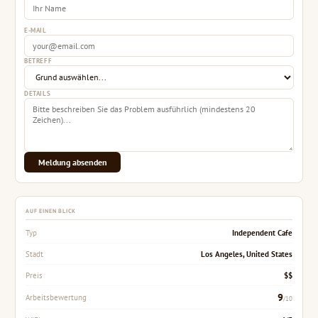
E-MAIL
BETREFF
DETAILS
Meldung absenden
AUF EINEN BLICK
Independent Cafe
Typ
Los Angeles, United States
Stadt
$$
Preis
9
Arbeitsbewertung
/10