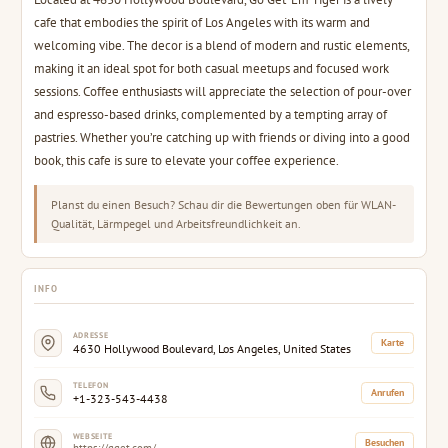
cafe that embodies the spirit of Los Angeles with its warm and
welcoming vibe. The decor is a blend of modern and rustic elements,
making it an ideal spot for both casual meetups and focused work
sessions. Coffee enthusiasts will appreciate the selection of pour-over
and espresso-based drinks, complemented by a tempting array of
pastries. Whether you’re catching up with friends or diving into a good
book, this cafe is sure to elevate your coffee experience.
Planst du einen Besuch? Schau dir die Bewertungen oben für WLAN-
Qualität, Lärmpegel und Arbeitsfreundlichkeit an.
INFO
ADRESSE
Karte
4630 Hollywood Boulevard, Los Angeles, United States
TELEFON
Anrufen
+1-323-543-4438
WEBSEITE
Besuchen