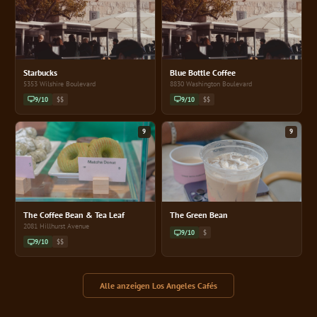
Starbucks
Blue Bottle Coffee
5353 Wilshire Boulevard
8830 Washington Boulevard
9/10
$$
9/10
$$
9
9
The Coffee Bean & Tea Leaf
The Green Bean
2081 Hillhurst Avenue
9/10
$
9/10
$$
Alle anzeigen Los Angeles Cafés