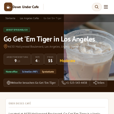
Down Under Cafe
Startseite
Los Angeles Cafés
Go Get 'Em Tiger
ARBEITSFREUNDLICH
Go Get 'Em Tiger in Los Angeles
4630 Hollywood Boulevard, Los Angeles, United States
ARBEITSBEWERTUNG
WIFI
PREIS
LÄRM
9
4
$$
Moderate
/10
/5
Homeoffice
Schnelles WiFi
Speisekarte
Webseite besuchen Go Get 'Em Tiger
+1-323-543-4438
Teilen
ÜBER DIESES CAFÉ
Located at 4630 Hollywood Boulevard, Go Get 'Em Tiger is a lively