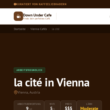
KURATIERT VON KAFFEELIEBHABERN
Down Under Cafe
Finde dein perfektes Café
Startseite
Vienna Cafés
la cité
ARBEITSFREUNDLICH
la cité in Vienna
Vienna, Austria
ARBEITSBEWERTUNG
WIFI
PREIS
LÄRM
9
5
$$$
Moderate
/10
/5