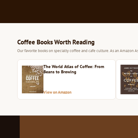
Coffee Books Worth Reading
Our favorite books on specialty coffee and cafe culture. As an Amazon As
The World Atlas of Coffee: From
Beans to Brewing
View on Amazon