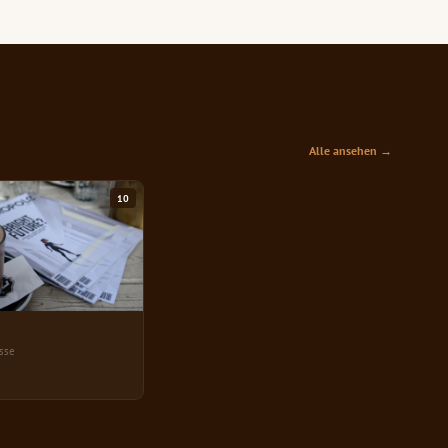
Alle ansehen →
10
sse