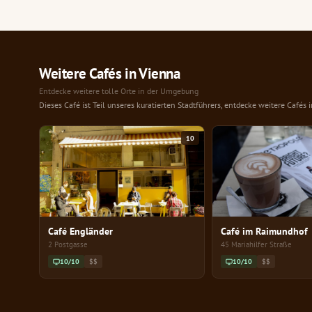
Weitere Cafés in Vienna
Entdecke weitere tolle Orte in der Umgebung
Dieses Café ist Teil unseres kuratierten Stadtführers, entdecke weitere Cafés 
10
Café Engländer
Café im Raimundhof
2 Postgasse
45 Mariahilfer Straße
10/10
$$
10/10
$$