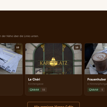
in der Nähe über die Links unten.
10
10
Le Chéri
Frauenhuber
Kirchengasse
6 Himmelpfortga
10/10
$$
10/10
$
Alle anzeigen Vienna Cafés