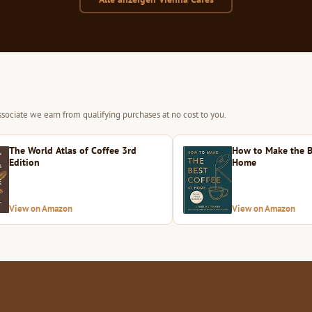
sociate we earn from qualifying purchases at no cost to you.
The World Atlas of Coffee 3rd
How to Make the B
Edition
Home
View on Amazon
View on Amazon