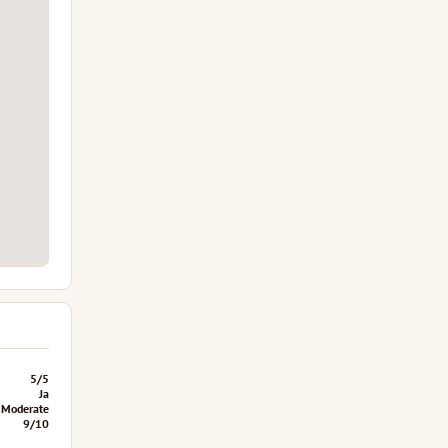
5/5
Ja
Moderate
9/10