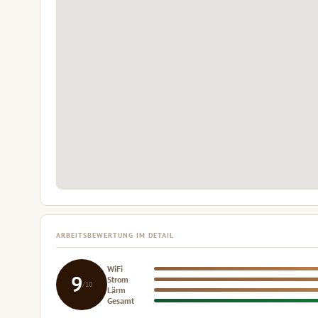
ARBEITSBEWERTUNG IM DETAIL
WiFi
9
Strom
/10
Lärm
Gesamt