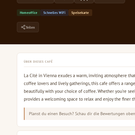
Homeoffice
Schnelles WiFi
Speisekarte
Teilen
ÜBER DIESES CAFÉ
La Cité in Vienna exudes a warm, inviting atmosphere that
coffee lovers and lively gatherings, this cafe offers a ran
beautifully with your choice of coffee. Whether you're seek
provides a welcoming space to relax and enjoy the finer thi
Planst du einen Besuch? Schau dir die Bewertungen oben 