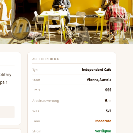
AUF EINEN BLICK
Independent Cafe
Typ
litary
Vienna, Austria
Stadt
pair
$$$
Preis
9
Arbeitsbewertung
/10
5/5
WiFi
Moderate
Lärm
Verfügbar
Strom