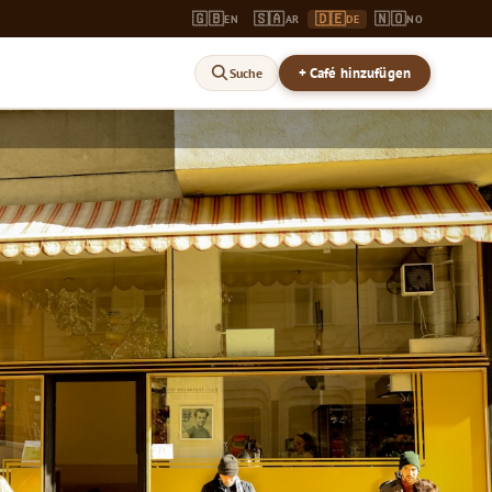
🇬🇧
🇸🇦
🇩🇪
🇳🇴
EN
AR
DE
NO
+ Café hinzufügen
Suche