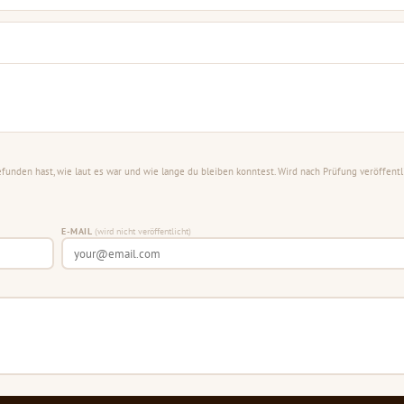
unden hast, wie laut es war und wie lange du bleiben konntest. Wird nach Prüfung veröffentli
E-MAIL
(wird nicht veröffentlicht)