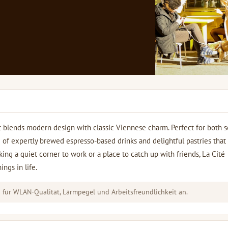
 blends modern design with classic Viennese charm. Perfect for both so
ge of expertly brewed espresso-based drinks and delightful pastries that 
ing a quiet corner to work or a place to catch up with friends, La Cité
ngs in life.
für WLAN-Qualität, Lärmpegel und Arbeitsfreundlichkeit an.