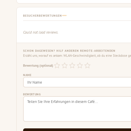
BESUCHERBEWERTUNGEN
Could not load reviews.
SCHON DAGEWESEN? HILF ANDEREN REMOTE-ARBEITENDEN
Erzähl uns, worauf es ankam: WLAN-Geschwindigkeit, ob du eine Steckdose gef
Bewertung (optional)
NAME
BEWERTUNG