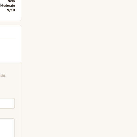
Nein
Moderate
9/10
cht.