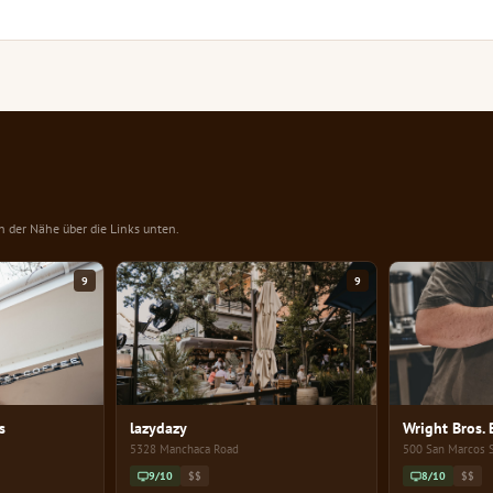
in der Nähe über die Links unten.
9
9
s
lazydazy
Wright Bros.
5328 Manchaca Road
500 San Marcos 
9/10
$$
8/10
$$