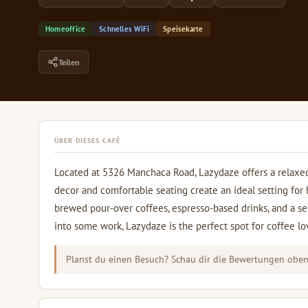
Homeoffice
Schnelles WiFi
Speisekarte
Teilen
ÜBER DIESES CAFÉ
Located at 5326 Manchaca Road, Lazydaze offers a relaxed 
decor and comfortable seating create an ideal setting for
brewed pour-over coffees, espresso-based drinks, and a sel
into some work, Lazydaze is the perfect spot for coffee lo
Planst du einen Besuch? Schau dir die Bewertungen oben 