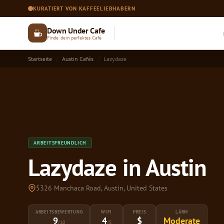
KURATIERT VON KAFFEELIEBHABERN
Down Under Cafe
Finde dein perfektes Café
Startseite
Austin Cafés
Lazydaze
ARBEITSFREUNDLICH
Lazydaze in Austin
5326 Manchaca Road, Austin, United States
ARBEITSBEWERTUNG
WIFI
PREIS
LÄRM
9
4
$
Moderate
/10
/5