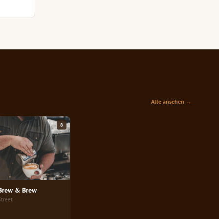
Alle ansehen →
8
 Brew & Brew
Street