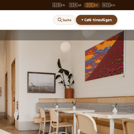
🇬🇧
🇸🇦
🇩🇪
🇳🇴
EN
AR
DE
NO
+ Café hinzufügen
Suche