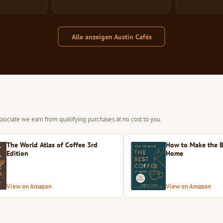
Alle anzeigen Austin Cafés
sociate we earn from qualifying purchases at no cost to you.
The World Atlas of Coffee 3rd
How to Make the B
Edition
Home
View on Amazon
View on Amazon