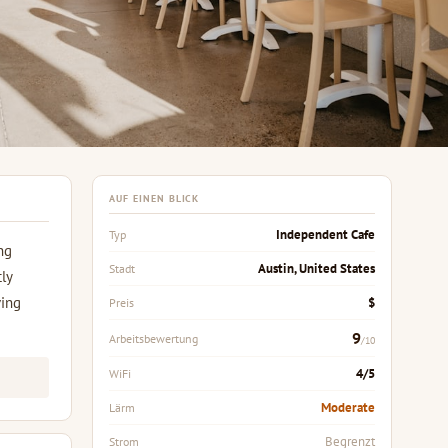
AUF EINEN BLICK
Independent Cafe
Typ
ng
Austin, United States
Stadt
ly
ving
$
Preis
9
Arbeitsbewertung
/10
4/5
WiFi
Moderate
Lärm
Begrenzt
Strom