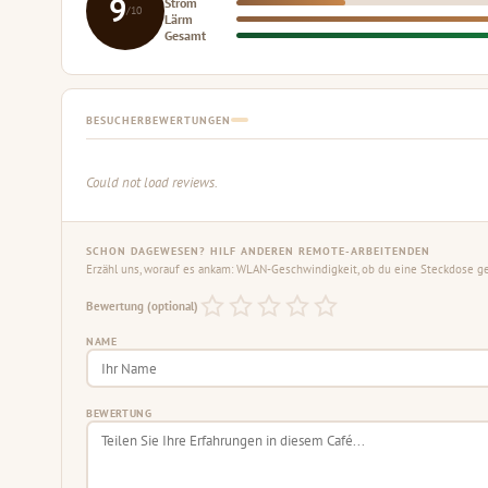
9
Strom
/10
Lärm
Gesamt
BESUCHERBEWERTUNGEN
Could not load reviews.
SCHON DAGEWESEN? HILF ANDEREN REMOTE-ARBEITENDEN
Erzähl uns, worauf es ankam: WLAN-Geschwindigkeit, ob du eine Steckdose gef
Bewertung (optional)
NAME
BEWERTUNG