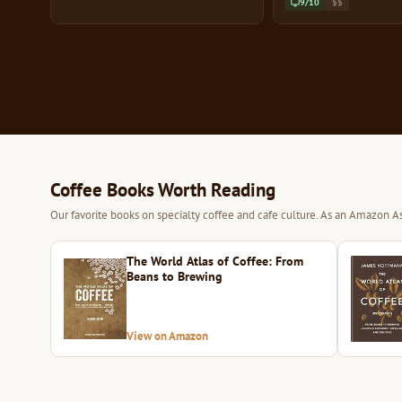
9/10
$$
Coffee Books Worth Reading
Our favorite books on specialty coffee and cafe culture. As an Amazon As
The World Atlas of Coffee: From
Beans to Brewing
View on Amazon