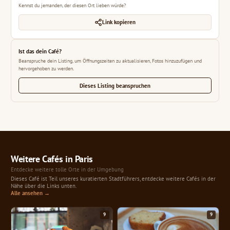
Kennst du jemanden, der diesen Ort lieben würde?
Link kopieren
Ist das dein Café?
Beanspruche dein Listing, um Öffnungszeiten zu aktualisieren, Fotos hinzuzufügen und
hervorgehoben zu werden.
Dieses Listing beanspruchen
Weitere Cafés in Paris
Entdecke weitere tolle Orte in der Umgebung
Dieses Café ist Teil unseres kuratierten Stadtführers, entdecke weitere Cafés in der
Nähe über die Links unten.
Alle ansehen →
9
9