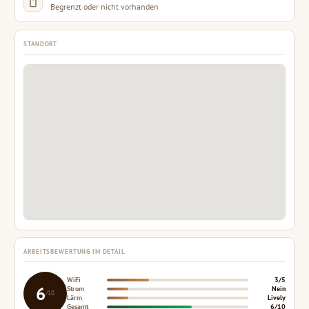
Begrenzt oder nicht vorhanden
STANDORT
ARBEITSBEWERTUNG IM DETAIL
WiFi
3/5
6
Strom
Nein
/10
Lärm
Lively
Gesamt
6/10