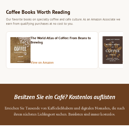
Coffee Books Worth Reading
Our favorite books on specialty coffee and cafe culture. As an Amazon Associate we
earn from qualifying purchases at no cost to you.
The World Atlas of Coffee: From Beans to
The 
Brewing
View on Amazon
Vie
Besitzen Sie ein Café? Kostenlos auflisten
Erreichen Sie Tausende von Kaffeeliebhabern und digitalen Nomaden, die nach
ihrem nächsten Lieblingsort suchen. Basislisten sind immer kostenlos.