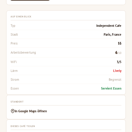
AUF EINEN BLICK
Independent Cafe
Typ
Paris, France
Stadt
$$
Preis
6
Arbeitsbewertung
/10
3/5
WiFi
Lively
Lärm
Begrenzt
Strom
Serviert Essen
Essen
STANDORT
In Google Maps öffnen
DIESES CAFÉ TEILEN