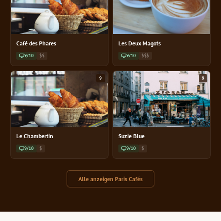
Café des Phares
Les Deux Magots
9/10
$$
9/10
$$$
9
9
Le Chambertin
Suzie Blue
9/10
$
9/10
$
Alle anzeigen Paris Cafés