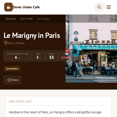
Down Under Cafe
Startseite
Paris Cafés
Le Marigny
Le Marigny in Paris
Paris, France
ARBEITSBEWERTUNG
WIFI
PREIS
LÄRM
6
3
$$
Lively
/10
/5
Speisekarte
Teilen
ÜBER DIESES CAFÉ
Nestled in the heart of Paris, Le Marigny offers a delightful escape