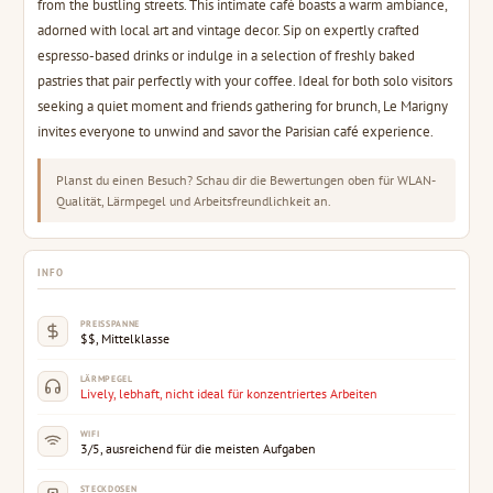
from the bustling streets. This intimate café boasts a warm ambiance,
adorned with local art and vintage decor. Sip on expertly crafted
espresso-based drinks or indulge in a selection of freshly baked
pastries that pair perfectly with your coffee. Ideal for both solo visitors
seeking a quiet moment and friends gathering for brunch, Le Marigny
invites everyone to unwind and savor the Parisian café experience.
Planst du einen Besuch? Schau dir die Bewertungen oben für WLAN-
Qualität, Lärmpegel und Arbeitsfreundlichkeit an.
INFO
PREISSPANNE
$$, Mittelklasse
LÄRMPEGEL
Lively, lebhaft, nicht ideal für konzentriertes Arbeiten
WIFI
3/5, ausreichend für die meisten Aufgaben
STECKDOSEN