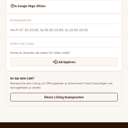
In Google Maps öffnen
ÖFFNUNGSZEITEN
Mo-Fr 07:30-20:00; Sa 08:00-20:00; Su 10:00-20:00
DIESES CAFÉ TEILEN
Kennst du jemanden, der diesen Ort lieben würde?
Link kopieren
Ist das dein Café?
Beanspruche dein Listing, um Öffnungszeiten zu aktualisieren, Fotos hinzuzufügen und
hervorgehoben zu werden.
Dieses Listing beanspruchen