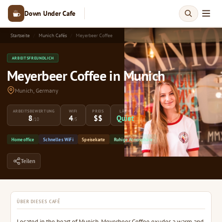
Down Under Cafe
Startseite
Munich Cafés
Meyerbeer Coffee
ARBEITSFREUNDLICH
Meyerbeer Coffee in Munich
Munich, Germany
ARBEITSBEWERTUNG
WIFI
PREIS
LÄRM
8
4
$$
Quiet
/10
/5
Homeoffice
Schnelles WiFi
Speisekarte
Ruhige Atmosphäre
Teilen
ÜBER DIESES CAFÉ
Located in the heart of Munich, Meyerbeer Coffee exudes a warm and