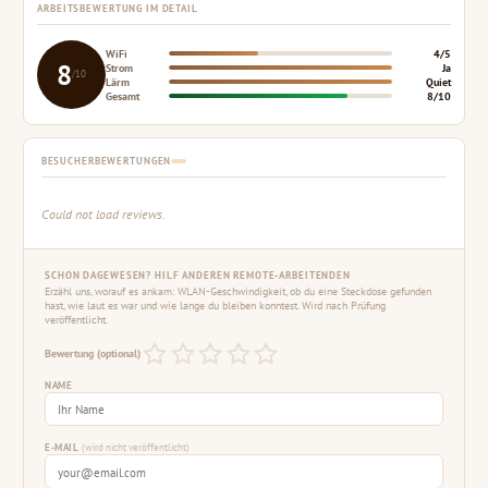
ARBEITSBEWERTUNG IM DETAIL
WiFi
4/5
8
Strom
Ja
/10
Lärm
Quiet
Gesamt
8/10
BESUCHERBEWERTUNGEN
Could not load reviews.
SCHON DAGEWESEN? HILF ANDEREN REMOTE-ARBEITENDEN
Erzähl uns, worauf es ankam: WLAN-Geschwindigkeit, ob du eine Steckdose gefunden
hast, wie laut es war und wie lange du bleiben konntest. Wird nach Prüfung
veröffentlicht.
Bewertung (optional)
NAME
E-MAIL
(wird nicht veröffentlicht)