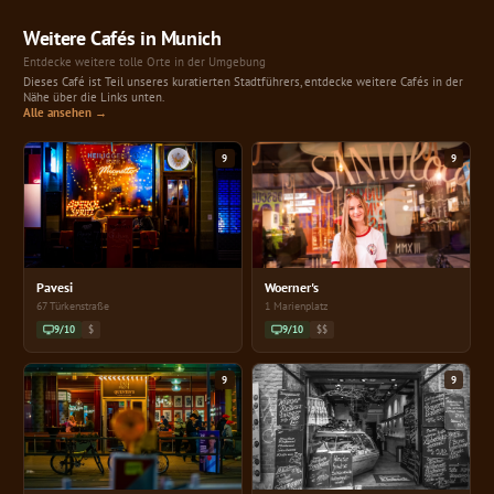
Weitere Cafés in Munich
Entdecke weitere tolle Orte in der Umgebung
Dieses Café ist Teil unseres kuratierten Stadtführers, entdecke weitere Cafés in der
Nähe über die Links unten.
Alle ansehen →
9
9
Pavesi
Woerner's
67 Türkenstraße
1 Marienplatz
9/10
$
9/10
$$
9
9