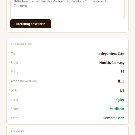
Meldung absenden
AUF EINEN BLICK
Independent Cafe
Typ
Munich, Germany
Stadt
$$
Preis
8
Arbeitsbewertung
/10
4/5
WiFi
Quiet
Lärm
Verfügbar
Strom
Serviert Essen
Essen
STANDORT