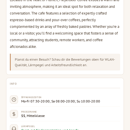
inviting atmosphere, making it an ideal spot for both relaxation and
conversation. The cafe features a selection of expertly crafted
espresso-based drinks and pour-over coffees, perfectly
complemented by an array of freshly baked pastries. Whether you're a
local or a visitor, you'll find a welcoming space that fosters a sense of
community, attracting students, remote workers, and coffee
aficionados alike.
Planst du einen Besuch? Schau dir die Bewertungen oben für WLAN-
Qualität, Lärmpegel und Arbeitsfreundlichkeit an.
INFO
ÖFFNUNGSZEITEN
Mo-Fr 07:30-20:00; Sa 08:00-20:00; Su 10:00-20:00
PREISSPANNE
$$, Mittelklasse
LÄRMPEGEL