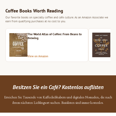
Coffee Books Worth Reading
Our favorite books on specialty coffee and cafe culture. As an Amazon Associate we
earn from qualifying purchases at no cost to you.
The World Atlas of Coffee: From Beans to
The 
Brewing
View on Amazon
Vie
Besitzen Sie ein Café? Kostenlos auflisten
Erreichen Sie Tausende von Kaffeeliebhabern und digitalen Nomaden, die nach
ihrem nächsten Lieblingsort suchen. Basislisten sind immer kostenlos.