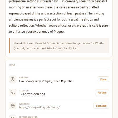
picturesque setting surrounded by lush greenery. Ideal for a peaceful
morning or an afternoon break, the café serves expertly crafted
espresso-based drinks and a selection of fresh pastries. The inviting
ambience makes it a perfect spot for both casual meet-ups and
solitary reflection. Whether you're a local or a traveler, this café is sure
to enhance your experience of Prague.
Planst du einen Besuch? Schau dir die Bewertungen oben für WLAN-
Qualität, Lärmpegel und Arbeitsfreundlichkeit an.
INFO
ADRESSE
Karte
Havlíčkovy sady, Prague, Czech Republic
TELEFON
Anrufen
+420 725 000 334
WEBSEITE
Besuchen
https://www.pavilongrebovka.cz/
ÖFFNUNGSZEITEN