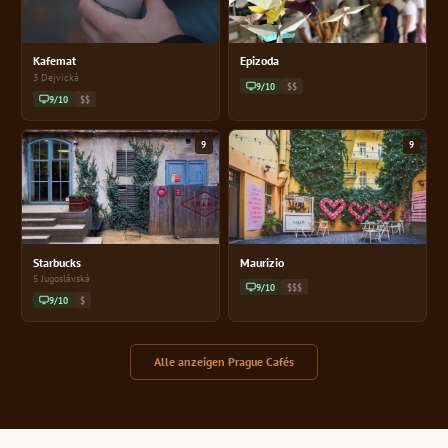
Kafemat
Epizoda
3 Dejvická
9/10
$$
9/10
$$
9
9
Starbucks
Maurizio
5 Jugoslávská
9/10
$$$
9/10
$
Alle anzeigen Prague Cafés