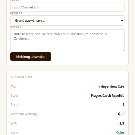
E-MAIL
BETREFF
DETAILS
Meldung absenden
AUF EINEN BLICK
Independent Cafe
Typ
Prague, Czech Republic
Stadt
$
Preis
6
Arbeitsbewertung
/10
2/5
WiFi
Quiet
Lärm