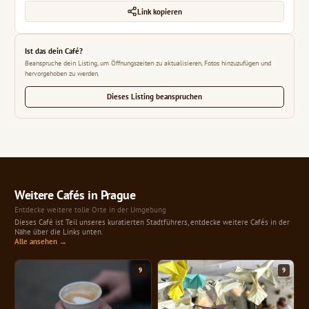
Link kopieren
Ist das dein Café?
Beanspruche dein Listing, um Öffnungszeiten zu aktualisieren, Fotos hinzuzufügen und
hervorgehoben zu werden.
Dieses Listing beanspruchen
Weitere Cafés in Prague
Entdecke weitere tolle Orte in der Umgebung
Dieses Café ist Teil unseres kuratierten Stadtführers, entdecke weitere Cafés in der
Nähe über die Links unten.
Alle ansehen →
9
9