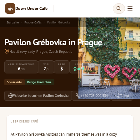
Down Under Cafe
Startseite
Prague Cafés
Pavilon Grébovka
Pavilon Grébovka in Prague
Havlíčkovy sady, Prague, Czech Republic
ARBEITSBEWERTUNG
WIFI
PREIS
LÄRM
6
2
$
Quiet
/10
/5
Speisekarte
Ruhige Atmosphäre
Webseite besuchen Pavilon Grébovka
+420 725 000 334
Teilen
ÜBER DIESES CAFÉ
At Pavilon Grébovka, visitors can immerse themselves in a cozy,