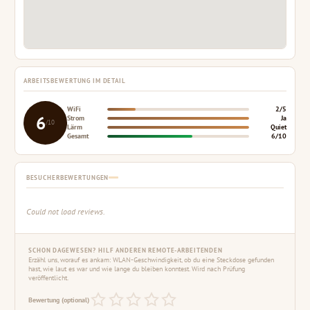
ARBEITSBEWERTUNG IM DETAIL
WiFi
2/5
6
Strom
Ja
/10
Lärm
Quiet
Gesamt
6/10
BESUCHERBEWERTUNGEN
Could not load reviews.
SCHON DAGEWESEN? HILF ANDEREN REMOTE-ARBEITENDEN
Erzähl uns, worauf es ankam: WLAN-Geschwindigkeit, ob du eine Steckdose gefunden
hast, wie laut es war und wie lange du bleiben konntest. Wird nach Prüfung
veröffentlicht.
Bewertung (optional)