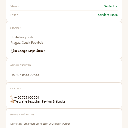
Verfügbar
Strom
Serviert Essen
Essen
STANDORT
Havlíčkovy sady
Prague, Czech Republic
In Google Maps öffnen
ÖFFNUNGSZEITEN
Mo-Su 10:00-22:00
KONTAKT
+420 725 000 334
Webseite besuchen Pavilon Grébovka
DIESES CAFÉ TEILEN
Kennst du jemanden, der diesen Ort lieben würde?