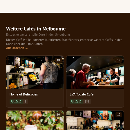
Weitere Cafés in Melbourne
Entdecke weitere tolle Orte in der Umgebung
Dieses Café ist Teil unseres kuratierten Stadtführers, entdecke weitere Cafés in der
Nähe über die Links unten.
Alle ansehen →
10
10
Home of Delicacies
La'Affogato Cafe
10/10
$
10/10
$$$
10
10