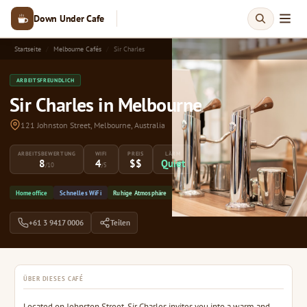
Down Under Cafe
Startseite
Melbourne Cafés
Sir Charles
ARBEITSFREUNDLICH
Sir Charles in Melbourne
121 Johnston Street, Melbourne, Australia
ARBEITSBEWERTUNG
WIFI
PREIS
LÄRM
8
4
$$
Quiet
/10
/5
Homeoffice
Schnelles WiFi
Ruhige Atmosphäre
+61 3 9417 0006
Teilen
ÜBER DIESES CAFÉ
Located on Johnston Street, Sir Charles invites you into a warm and