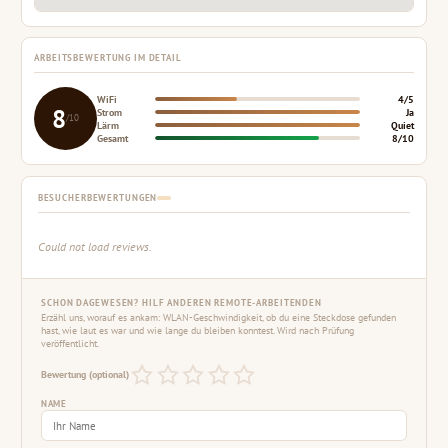
ARBEITSBEWERTUNG IM DETAIL
WiFi
4/5
8
Strom
Ja
/10
Lärm
Quiet
Gesamt
8/10
BESUCHERBEWERTUNGEN
Could not load reviews.
SCHON DAGEWESEN? HILF ANDEREN REMOTE-ARBEITENDEN
Erzähl uns, worauf es ankam: WLAN-Geschwindigkeit, ob du eine Steckdose gefunden
hast, wie laut es war und wie lange du bleiben konntest. Wird nach Prüfung
veröffentlicht.
Bewertung (optional)
NAME