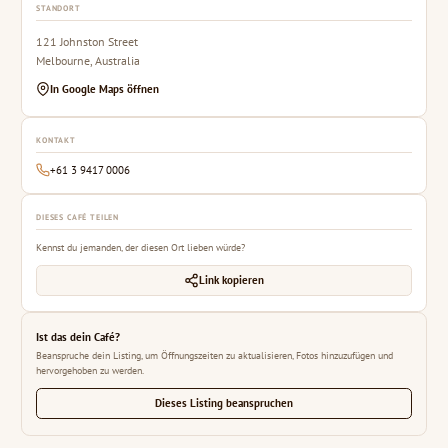
STANDORT
121 Johnston Street
Melbourne, Australia
In Google Maps öffnen
KONTAKT
+61 3 9417 0006
DIESES CAFÉ TEILEN
Kennst du jemanden, der diesen Ort lieben würde?
Link kopieren
Ist das dein Café?
Beanspruche dein Listing, um Öffnungszeiten zu aktualisieren, Fotos hinzuzufügen und
hervorgehoben zu werden.
Dieses Listing beanspruchen