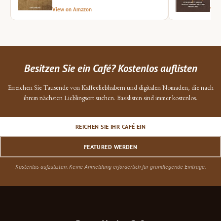
View on Amazon
Vie
Besitzen Sie ein Café? Kostenlos auflisten
Erreichen Sie Tausende von Kaffeeliebhabern und digitalen Nomaden, die nach
ihrem nächsten Lieblingsort suchen. Basislisten sind immer kostenlos.
REICHEN SIE IHR CAFÉ EIN
FEATURED WERDEN
Kostenlos aufzulisten. Keine Anmeldung erforderlich für grundlegende Einträge.