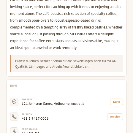
inviting space, perfect for catching up with friends or enjoying a quiet
moment alone. The café boasts a rich selection of specialty coffee,
from smooth pour-overs to robust espresso-based drinks,
complemented by a tempting array of freshly baked pastries. Whether
you're a local or just passing through, Sir Charles offers a delightful
experience for coffee enthusiasts and casual visitors alike, making it
an ideal spot to unwind or work remotely.
Planst du einen Besuch? Schau dir die Bewertungen oben für WLAN-
Qualität, Lärmpegel und Arbeitsfreundlichkeit an.
INFO
ADRESSE
Karte
121 Johnston Street, Melbourne, Australia
TELEFON
Anrufen
+61 3 9417 0006
PREISSPANNE