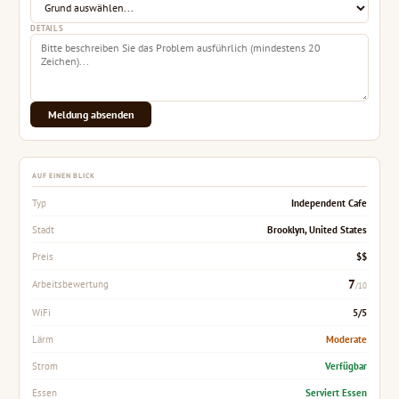
DETAILS
Meldung absenden
AUF EINEN BLICK
Independent Cafe
Typ
Brooklyn, United States
Stadt
$$
Preis
7
Arbeitsbewertung
/10
5/5
WiFi
Moderate
Lärm
Verfügbar
Strom
Serviert Essen
Essen