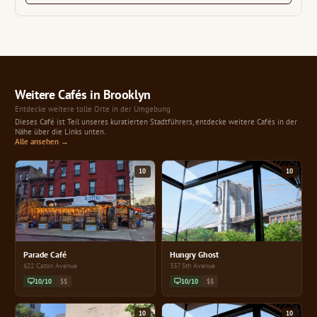
Weitere Cafés in Brooklyn
Entdecke weitere tolle Orte in der Umgebung
Dieses Café ist Teil unseres kuratierten Stadtführers, entdecke weitere Cafés in der
Nähe über die Links unten.
Alle ansehen →
10
10
Parade Café
Hungry Ghost
622 Caton Avenue
337 5th Avenue
10/10
$$
10/10
$$
10
10