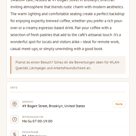
inviting atmosphere that blends rustic charm with modern aesthetics.
The warm lighting and comfortable seating create a perfect backdrop
for enjoying expertly brewed coffee, whether you prefer a rich pour-
over or a creamy espresso-based drink. Pair your coffee with a
selection of fresh pastries that add to the café's artisanal touch. It's a
wonderful spot for locals and visitors alike—ideal for remote work,
casual meet-ups, or simply unwinding with a good book.
Planst du einen Besuch? Schau dir die Bewertungen oben für WLAN-
Qualität, Lärmpegel und Arbeitsfreundlichkeit an.
INFO
ADRESSE
Karte
49 Bogart Street, Brooklyn, United States
ÖFFNUNGSZEITEN
Mo-Su 07:00-19:00
PREISSPANNE