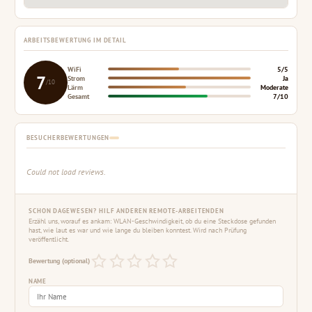
ARBEITSBEWERTUNG IM DETAIL
WiFi
5/5
7
Strom
Ja
/10
Lärm
Moderate
Gesamt
7/10
BESUCHERBEWERTUNGEN
Could not load reviews.
SCHON DAGEWESEN? HILF ANDEREN REMOTE-ARBEITENDEN
Erzähl uns, worauf es ankam: WLAN-Geschwindigkeit, ob du eine Steckdose gefunden
hast, wie laut es war und wie lange du bleiben konntest. Wird nach Prüfung
veröffentlicht.
Bewertung (optional)
NAME