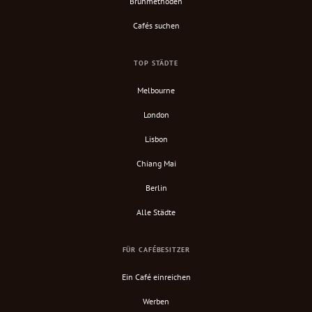
Brühmethoden
Cafés suchen
TOP STÄDTE
Melbourne
London
Lisbon
Chiang Mai
Berlin
Alle Städte
FÜR CAFÉBESITZER
Ein Café einreichen
Werben