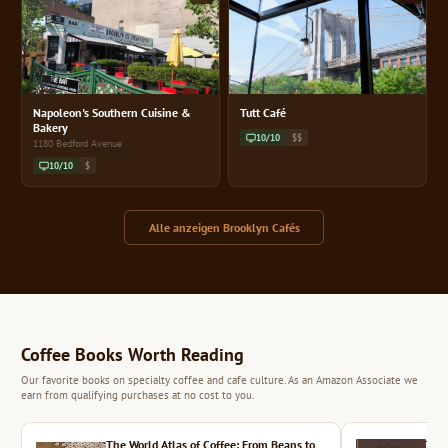
Napoleon's Southern Cuisine &
Tutt Café
Bakery
10/10
$$
1180 Bedford Avenue
10/10
$
Alle anzeigen Brooklyn Cafés
Coffee Books Worth Reading
Our favorite books on specialty coffee and cafe culture. As an Amazon Associate we
earn from qualifying purchases at no cost to you.
The World Atlas of Coffee: From Beans to
The 