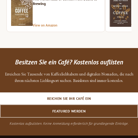
Brewing
View on Amazon
Vie
Besitzen Sie ein Café? Kostenlos auflisten
Erreichen Sie Tausende von Kaffeeliebhabern und digitalen Nomaden, die nach
ihrem nächsten Lieblingsort suchen. Basislisten sind immer kostenlos.
REICHEN SIE IHR CAFÉ EIN
FEATURED WERDEN
Kostenlos aufzulisten. Keine Anmeldung erforderlich für grundlegende Einträge.