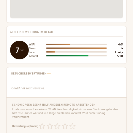
ARBEITSBEWERTUNG IM DETAIL
WiFi
4/5
7
Strom
Ja
/10
Lärm
Lively
Gesamt
7/10
BESUCHERBEWERTUNGEN
Could not load reviews.
SCHON DAGEWESEN? HILF ANDEREN REMOTE-ARBEITENDEN
Erzähl uns, worauf es ankam: WLAN-Geschwindigkeit, ob du eine Steckdose gefunden
hast, wie laut es war und wie lange du bleiben konntest. Wird nach Prüfung
veröffentlicht.
Bewertung (optional)