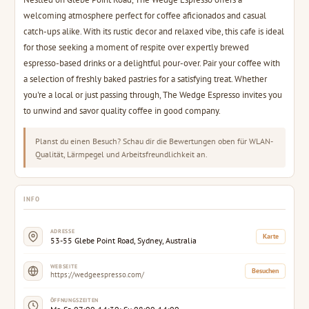
welcoming atmosphere perfect for coffee aficionados and casual
catch-ups alike. With its rustic decor and relaxed vibe, this cafe is ideal
for those seeking a moment of respite over expertly brewed
espresso-based drinks or a delightful pour-over. Pair your coffee with
a selection of freshly baked pastries for a satisfying treat. Whether
you're a local or just passing through, The Wedge Espresso invites you
to unwind and savor quality coffee in good company.
Planst du einen Besuch? Schau dir die Bewertungen oben für WLAN-
Qualität, Lärmpegel und Arbeitsfreundlichkeit an.
INFO
ADRESSE
Karte
53-55 Glebe Point Road, Sydney, Australia
WEBSEITE
Besuchen
https://wedgeespresso.com/
ÖFFNUNGSZEITEN