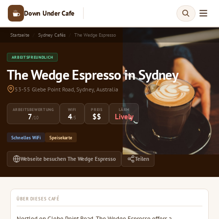
Down Under Cafe
Startseite
Sydney Cafés
The Wedge Espresso
ARBEITSFREUNDLICH
The Wedge Espresso in Sydney
53-55 Glebe Point Road, Sydney, Australia
ARBEITSBEWERTUNG
WIFI
PREIS
LÄRM
7
4
$$
Lively
/10
/5
Schnelles WiFi
Speisekarte
Webseite besuchen The Wedge Espresso
Teilen
ÜBER DIESES CAFÉ
Nestled on Glebe Point Road, The Wedge Espresso offers a