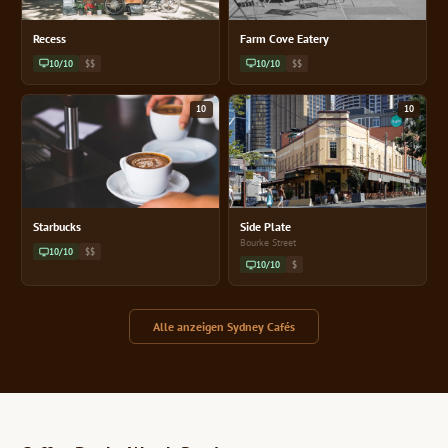
Recess
Farm Cove Eatery
10/10
$$
10/10
$$
10
10
Starbucks
Side Plate
Bourke Street
10/10
$$
10/10
$
Alle anzeigen Sydney Cafés