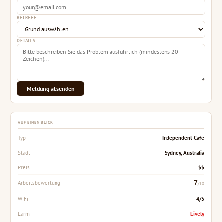
BETREFF
DETAILS
Meldung absenden
AUF EINEN BLICK
Independent Cafe
Typ
Sydney, Australia
Stadt
$$
Preis
7
Arbeitsbewertung
/10
4/5
WiFi
Lively
Lärm