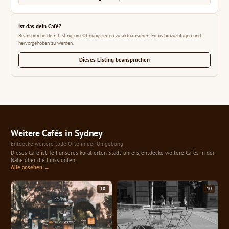
Ist das dein Café?
Beanspruche dein Listing, um Öffnungszeiten zu aktualisieren, Fotos hinzuzufügen und
hervorgehoben zu werden.
Dieses Listing beanspruchen
Weitere Cafés in Sydney
Entdecke weitere tolle Orte in der Umgebung
Dieses Café ist Teil unseres kuratierten Stadtführers, entdecke weitere Cafés in der
Nähe über die Links unten.
Alle ansehen →
10
10