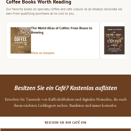
Coffee Books Worth Reading
Our favorite books on specialty coffee and cafe culture. As an Amazon Associate we
earn from qualifying purchases at no cost to you.
The World Atlas of Coffee: From Beans to
The 
Brewing
View on Amazon
Vie
Besitzen Sie ein Café? Kostenlos auflisten
Erreichen Sie Tausende von Kaffeeliebhabern und digitalen Nomaden, die nach
ihrem nächsten Lieblingsort suchen. Basislisten sind immer kostenlos.
REICHEN SIE IHR CAFÉ EIN