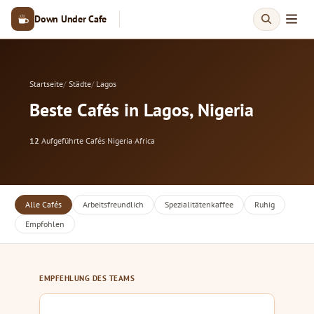
Down Under Cafe
Startseite
Städte
Lagos
Beste Cafés in Lagos, Nigeria
12
Aufgeführte Cafés
·
Nigeria
·
Africa
Alle Cafés
Arbeitsfreundlich
Spezialitätenkaffee
Ruhig
Empfohlen
EMPFEHLUNG DES TEAMS