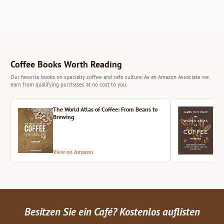
Coffee Books Worth Reading
Our favorite books on specialty coffee and cafe culture. As an Amazon Associate we
earn from qualifying purchases at no cost to you.
The World Atlas of Coffee: From Beans to
The 
Brewing
View on Amazon
Vie
Besitzen Sie ein Café? Kostenlos auflisten