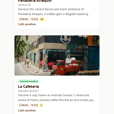
Panadería Arlequin
Carrera 24
Discover the vibrant flavors and warm ambiance of
Panadería Arlequin, a hidden gem in Bogotá's bustling
streets.
9/10
5/5
$$
Café ansehen
Arbeitsfreundlich
La Cafeteria
Avenida Carrera 7
Discover a cozy haven on Avenida Carrera 7, where the
aroma of freshly brewed coffee fills the air and invites you
to unwind.
9/10
5/5
$
Café ansehen