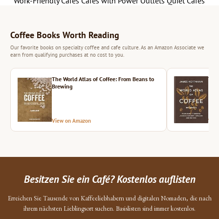
Work-Friendly Cafes
Cafes with Power Outlets
Quiet Cafes
Coffee Books Worth Reading
Our favorite books on specialty coffee and cafe culture. As an Amazon Associate we
earn from qualifying purchases at no cost to you.
The World Atlas of Coffee: From Beans to
The 
Brewing
View on Amazon
Vie
Besitzen Sie ein Café? Kostenlos auflisten
Erreichen Sie Tausende von Kaffeeliebhabern und digitalen Nomaden, die nach
ihrem nächsten Lieblingsort suchen. Basislisten sind immer kostenlos.