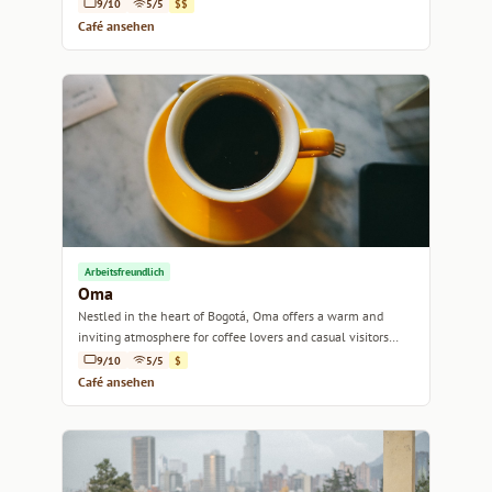
9/10
5/5
$$
Café ansehen
Arbeitsfreundlich
Oma
Nestled in the heart of Bogotá, Oma offers a warm and
inviting atmosphere for coffee lovers and casual visitors
alike.
9/10
5/5
$
Café ansehen