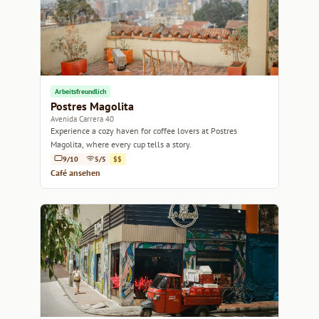
Arbeitsfreundlich
Postres Magolita
Avenida Carrera 40
Experience a cozy haven for coffee lovers at Postres
Magolita, where every cup tells a story.
9/10
5/5
$$
Café ansehen