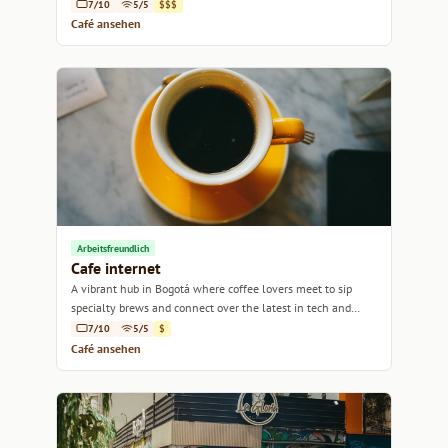
7/10
5/5
$$$
Café ansehen
Arbeitsfreundlich
Cafe internet
A vibrant hub in Bogotá where coffee lovers meet to sip
specialty brews and connect over the latest in tech and
culture.
7/10
5/5
$
Café ansehen