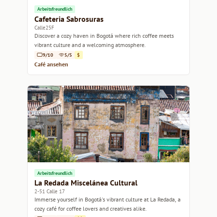
Arbeitsfreundlich
Cafeteria Sabrosuras
Calle25F
Discover a cozy haven in Bogotá where rich coffee meets
vibrant culture and a welcoming atmosphere.
9/10
5/5
$
Café ansehen
Arbeitsfreundlich
La Redada Miscelánea Cultural
2-51 Calle 17
Immerse yourself in Bogotá's vibrant culture at La Redada, a
cozy café for coffee lovers and creatives alike.