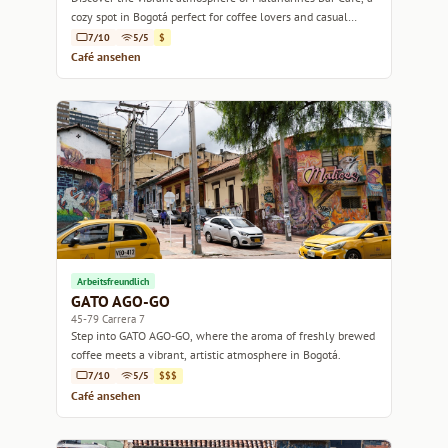
cozy spot in Bogotá perfect for coffee lovers and casual
meet-ups.
7/10
5/5
$
Café ansehen
Arbeitsfreundlich
GATO AGO-GO
45-79 Carrera 7
Step into GATO AGO-GO, where the aroma of freshly brewed
coffee meets a vibrant, artistic atmosphere in Bogotá.
7/10
5/5
$$$
Café ansehen