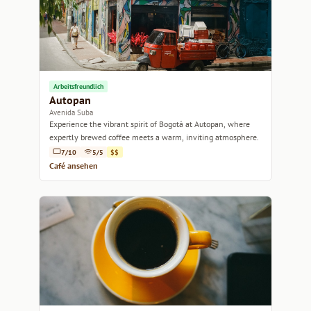
Arbeitsfreundlich
Autopan
Avenida Suba
Experience the vibrant spirit of Bogotá at Autopan, where
expertly brewed coffee meets a warm, inviting atmosphere.
7/10
5/5
$$
Café ansehen