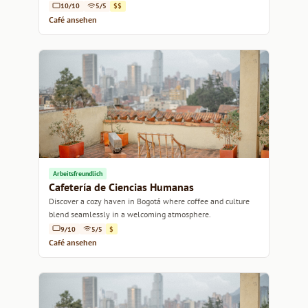
10/10
5/5
$$
Café ansehen
Arbeitsfreundlich
Cafetería de Ciencias Humanas
Discover a cozy haven in Bogotá where coffee and culture
blend seamlessly in a welcoming atmosphere.
9/10
5/5
$
Café ansehen