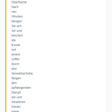
Oberfläche.
Nach
vier
Minuten
beugen
Sie sich
vor und
brechen
die
Kruste
mit
einem
Löffel
durch
drei
Vorwärtsschübe,
fangen
den
aufsteigenden
Dampf
ein und
inhalieren.
Dieses
nasse