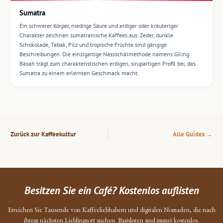
Sumatra
Ein schwerer Körper, niedrige Säure und erdiger oder kräuteriger
Charakter zeichnen sumatranische Kaffees aus. Zeder, dunkle
Schokolade, Tabak, Pilz und tropische Früchte sind gängige
Beschreibungen. Die einzigartige Nassschälmethode namens Giling
Basah trägt zum charakteristischen erdigen, sirupartigen Profil bei, das
Sumatra zu einem erlernten Geschmack macht.
Zurück zur Kaffeekultur
Alle Guides →
Besitzen Sie ein Café? Kostenlos auflisten
Erreichen Sie Tausende von Kaffeeliebhabern und digitalen Nomaden, die nach
ihrem nächsten Lieblingsort suchen. Basislisten sind immer kostenlos.