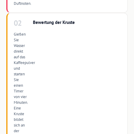
Duftnoten.
02
Bewertung der Kruste
Gießen
Sie
Wasser
direkt
auf das
Kaffeepulver
und
starten
Sie
einen
Timer
von vier
Minuten.
Eine
Kruste
bildet
sich an
der