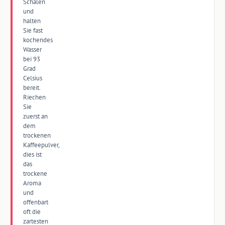
Schalen
und
halten
Sie fast
kochendes
Wasser
bei 93
Grad
Celsius
bereit.
Riechen
Sie
zuerst an
dem
trockenen
Kaffeepulver,
dies ist
das
trockene
Aroma
und
offenbart
oft die
zartesten