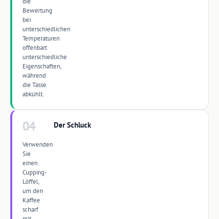
die
Bewertung
bei
unterschiedlichen
Temperaturen
offenbart
unterschiedliche
Eigenschaften,
während
die Tasse
abkühlt.
04
Der Schluck
Verwenden
Sie
einen
Cupping-
Löffel,
um den
Kaffee
scharf
mit