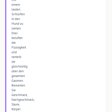
einem
lauten
Schlürfen
in den
Mund zu
ziehen.
Dies
belüftet
die
Flüssigkeit
und
verteilt
sie
gleichzeitig
über den
gesamten
Gaumen.
Bewerten
Sie
Geschmack,
Nachgeschmack,
Säure,
Körper