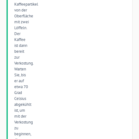
Kaffeepartikel
von der
Oberfläche
mit zwei
Löffeln.
Der
Kaffee
ist dann
bereit
zur
Verkostung.
Warten
Sie, bis
er auf
etwa 70
Grad
Celsius
abgekühlt
ist, um
mit der
Verkostung
zu
beginnen,