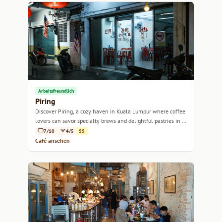
Arbeitsfreundlich
Piring
Discover Piring, a cozy haven in Kuala Lumpur where coffee
lovers can savor specialty brews and delightful pastries in a
laid-back atmosphere.
7/10
4/5
$$
Café ansehen