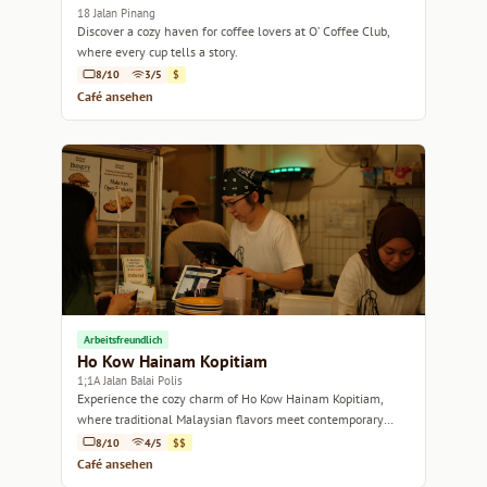
18 Jalan Pinang
Discover a cozy haven for coffee lovers at O’ Coffee Club,
where every cup tells a story.
8/10
3/5
$
Café ansehen
Arbeitsfreundlich
Ho Kow Hainam Kopitiam
1;1A Jalan Balai Polis
Experience the cozy charm of Ho Kow Hainam Kopitiam,
where traditional Malaysian flavors meet contemporary
coffee culture.
8/10
4/5
$$
Café ansehen