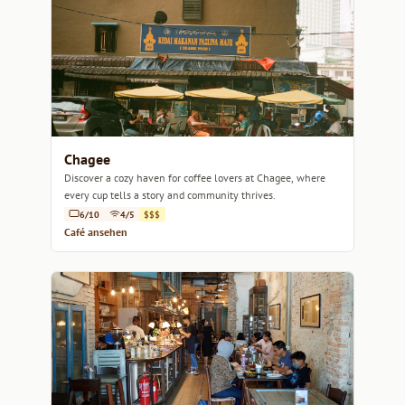
Chagee
Discover a cozy haven for coffee lovers at Chagee, where
every cup tells a story and community thrives.
6/10
4/5
$$$
Café ansehen