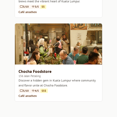
brews meet the vibrant heart of Kuala Lumpur.
5/10
3/5
$$
Café ansehen
Chocha Foodstore
156 Jalan Petaling
Discover a hidden gem in Kuala Lumpur where community
and flavor unite at Chocha Foodstore.
5/10
4/5
$$$
Café ansehen