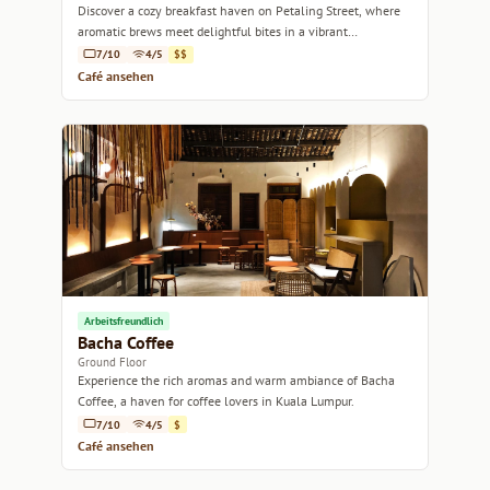
Discover a cozy breakfast haven on Petaling Street, where
aromatic brews meet delightful bites in a vibrant
atmosphere.
7/10
4/5
$$
Café ansehen
Arbeitsfreundlich
Bacha Coffee
Ground Floor
Experience the rich aromas and warm ambiance of Bacha
Coffee, a haven for coffee lovers in Kuala Lumpur.
7/10
4/5
$
Café ansehen