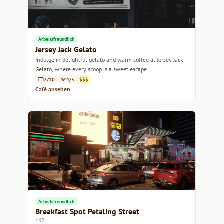
Arbeitsfreundlich
Jersey Jack Gelato
Indulge in delightful gelato and warm coffee at Jersey Jack
Gelato, where every scoop is a sweet escape.
7/10
4/5
$$$
Café ansehen
Arbeitsfreundlich
Breakfast Spot Petaling Street
142