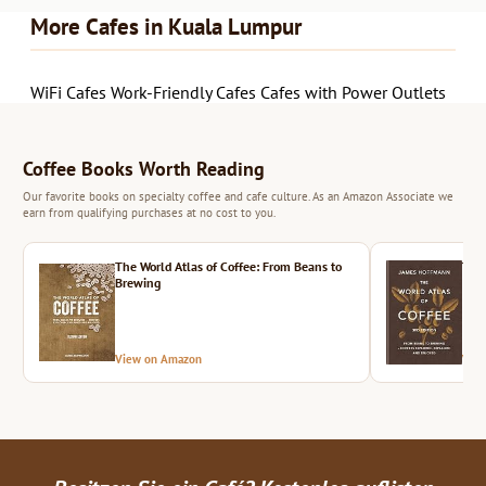
More Cafes in Kuala Lumpur
WiFi Cafes
Work-Friendly Cafes
Cafes with Power Outlets
Coffee Books Worth Reading
Our favorite books on specialty coffee and cafe culture. As an Amazon Associate we
earn from qualifying purchases at no cost to you.
The World Atlas of Coffee: From Beans to
The 
Brewing
View on Amazon
Vie