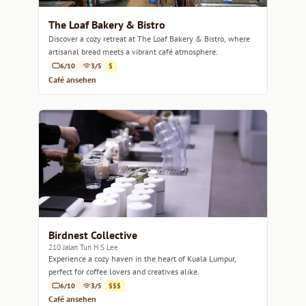
The Loaf Bakery & Bistro
Discover a cozy retreat at The Loaf Bakery & Bistro, where
artisanal bread meets a vibrant café atmosphere.
6/10
3/5
$
Café ansehen
Birdnest Collective
210 Jalan Tun H S Lee
Experience a cozy haven in the heart of Kuala Lumpur,
perfect for coffee lovers and creatives alike.
6/10
3/5
$$$
Café ansehen