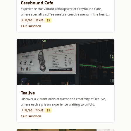
Greyhound Cafe
Experience the vibrant atmosphere of Greyhound Cafe,
where specialty coffee meets a creative menu in the heart
of Kuala Lumpur.
6/10
4/5
$$
Café ansehen
Tealive
Discover a vibrant oasis of flavor and creativity at Tealive,
where each sip is an experience waiting to unfold.
6/10
4/5
$$
Café ansehen