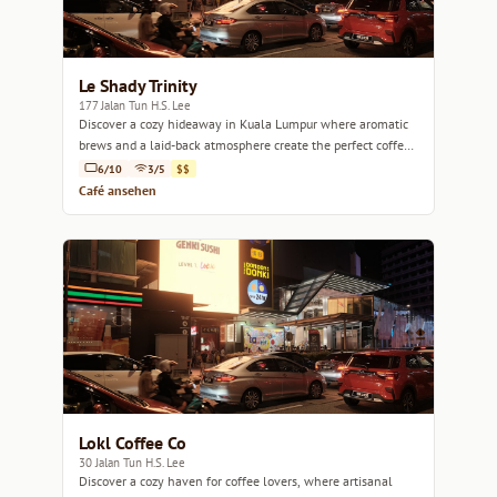
Le Shady Trinity
177 Jalan Tun H.S. Lee
Discover a cozy hideaway in Kuala Lumpur where aromatic
brews and a laid-back atmosphere create the perfect coffee
escape.
6/10
3/5
$$
Café ansehen
Lokl Coffee Co
30 Jalan Tun H.S. Lee
Discover a cozy haven for coffee lovers, where artisanal