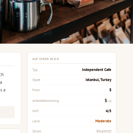
AUF EINEN BLICK
Independent Cafe
Typ
ich
Istanbul, Turkey
Stadt
 a
s a
$
Preis
5
Arbeitsbewertung
/10
4/5
WiFi
Moderate
Lärm
Begrenzt
Strom