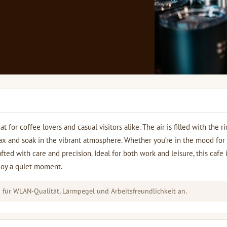
t for coffee lovers and casual visitors alike. The air is filled with the r
lax and soak in the vibrant atmosphere. Whether you’re in the mood for
afted with care and precision. Ideal for both work and leisure, this cafe i
njoy a quiet moment.
für WLAN-Qualität, Lärmpegel und Arbeitsfreundlichkeit an.