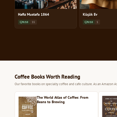
Hafiz Mustafa 1864
Küçük Ev
9/10
$$
9/10
$
Coffee Books Worth Reading
Our favorite books on specialty coffee and cafe culture. As an Amazon As
The World Atlas of Coffee: From
Beans to Brewing