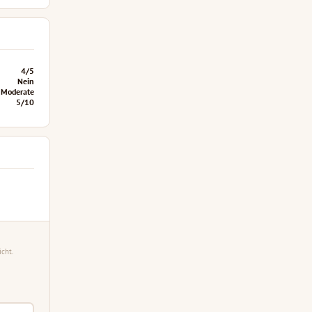
4/5
Nein
Moderate
5/10
cht.