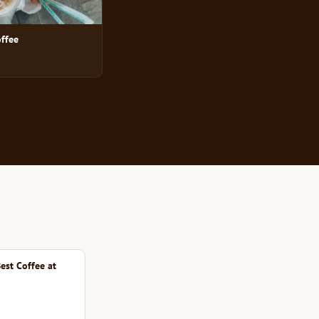
ffee
est Coffee at