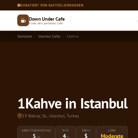
KURATIERT VON KAFFEELIEBHABERN
Down Under Cafe
Finde dein perfektes Café
Startseite
Istanbul Cafés
1Kahve
1Kahve in Istanbul
19 Bakraç Sk., Istanbul, Turkey
ARBEITSBEWERTUNG
WIFI
PREIS
LÄRM
5
4
$
Moderate
/10
/5