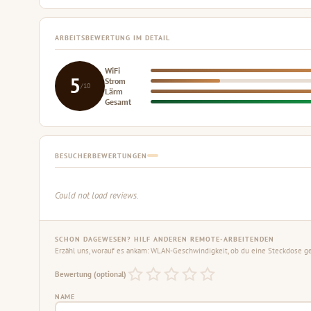
ARBEITSBEWERTUNG IM DETAIL
WiFi
5
Strom
/10
Lärm
Gesamt
BESUCHERBEWERTUNGEN
Could not load reviews.
SCHON DAGEWESEN? HILF ANDEREN REMOTE-ARBEITENDEN
Erzähl uns, worauf es ankam: WLAN-Geschwindigkeit, ob du eine Steckdose gef
Bewertung (optional)
NAME