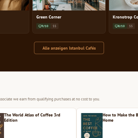
Green Corner
Kronotrop Co
9/10
$$
8/10
$$
Alle anzeigen Istanbul Cafés
sociate we earn from qualifying purchases at no cost to you.
The World Atlas of Coffee 3rd
How to Make the B
Edition
Home