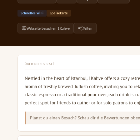
Schnelles WiFi
Speisekarte
Webseite besuchen 1Kahve
Teilen
ÜBER DIESES CAFÉ
Nestled in the heart of Istanbul, 1Kahve offers a cozy retrea
aroma of freshly brewed Turkish coffee, inviting you to re
classic espresso or a traditional pour-over, each drink is cr
perfect spot for friends to gather or for solo patrons to e
Planst du einen Besuch? Schau dir die Bewertungen oben 