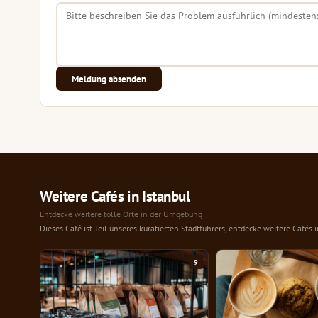
Meldung absenden
Weitere Cafés in Istanbul
Entdecke weitere tolle Orte in der Umgebung
Dieses Café ist Teil unseres kuratierten Stadtführers, entdecke weitere Cafés 
9