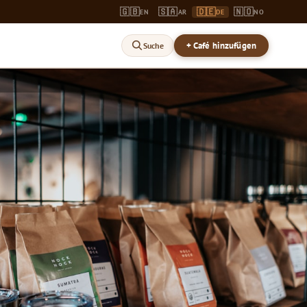
🇬🇧
🇸🇦
🇩🇪
🇳🇴
EN
AR
DE
NO
+ Café hinzufügen
Suche