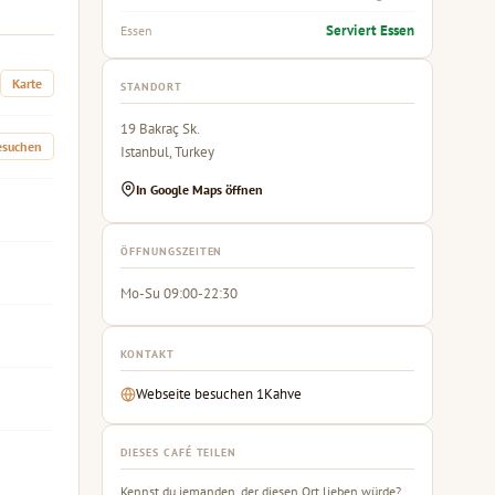
Serviert Essen
Essen
Karte
STANDORT
19 Bakraç Sk.
esuchen
Istanbul, Turkey
In Google Maps öffnen
ÖFFNUNGSZEITEN
Mo-Su 09:00-22:30
KONTAKT
Webseite besuchen 1Kahve
DIESES CAFÉ TEILEN
Kennst du jemanden, der diesen Ort lieben würde?