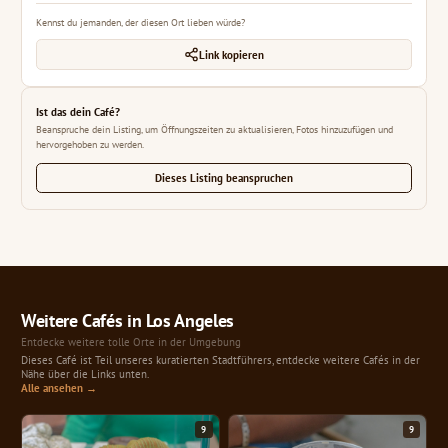
Kennst du jemanden, der diesen Ort lieben würde?
Link kopieren
Ist das dein Café?
Beanspruche dein Listing, um Öffnungszeiten zu aktualisieren, Fotos hinzuzufügen und
hervorgehoben zu werden.
Dieses Listing beanspruchen
Weitere Cafés in Los Angeles
Entdecke weitere tolle Orte in der Umgebung
Dieses Café ist Teil unseres kuratierten Stadtführers, entdecke weitere Cafés in der
Nähe über die Links unten.
Alle ansehen →
9
9