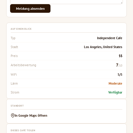
Meldung absenden
AUF EINEN BLICK
Independent Cafe
Typ
Los Angeles, United States
Stadt
$$
Preis
7
Arbeitsbewertung
/10
5/5
WiFi
Moderate
Lärm
Verfügbar
Strom
STANDORT
In Google Maps öffnen
DIESES CAFÉ TEILEN