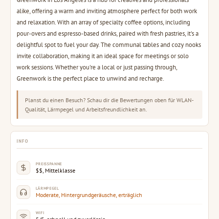
alike, offering a warm and inviting atmosphere perfect for both work
and relaxation. With an array of specialty coffee options, including
pour-overs and espresso-based drinks, paired with fresh pastries, it's a
delightful spot to fuel your day. The communal tables and cozy nooks
invite collaboration, making it an ideal space for meetings or solo
work sessions. Whether you're a local or just passing through,
Greenwork is the perfect place to unwind and recharge.
Planst du einen Besuch? Schau dir die Bewertungen oben für WLAN-
Qualität, Lärmpegel und Arbeitsfreundlichkeit an.
INFO
PREISSPANNE
$$, Mittelklasse
LÄRMPEGEL
Moderate, Hintergrundgeräusche, erträglich
WIFI