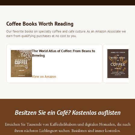
Coffee Books Worth Reading
Our favorite books on specialty coffee and cafe culture. As an Amazon Associate we
earn from qualifying purchases at no cost to you.
The World Atlas of Coffee: From Beans to
The 
Brewing
View on Amazon
Vie
Besitzen Sie ein Café? Kostenlos auflisten
Erreichen Sie Tausende von Kaffeeliebhabern und digitalen Nomaden, die nach
ihrem nächsten Lieblingsort suchen. Basislisten sind immer kostenlos.