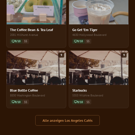
The Coffee Bean & Tea Leaf
Go Get 'Em Tiger
2081 Hillhurst Avenue
4630 Hollywood Boulevard
9/10
$$
9/10
$$
9
9
Blue Bottle Coffee
Starbucks
8830 Washington Boulevard
5353 Wilshire Boulevard
9/10
$$
9/10
$$
Alle anzeigen Los Angeles Cafés