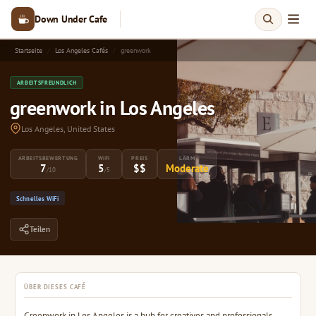
Down Under Cafe
Startseite
Los Angeles Cafés
greenwork
ARBEITSFREUNDLICH
greenwork in Los Angeles
Los Angeles, United States
ARBEITSBEWERTUNG
WIFI
PREIS
LÄRM
7
5
$$
Moderate
/10
/5
Schnelles WiFi
Teilen
ÜBER DIESES CAFÉ
Greenwork in Los Angeles is a hub for creatives and professionals