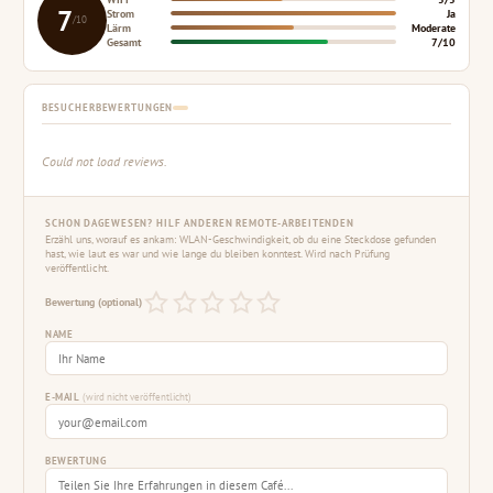
7
Strom
Ja
/10
Lärm
Moderate
Gesamt
7/10
BESUCHERBEWERTUNGEN
Could not load reviews.
SCHON DAGEWESEN? HILF ANDEREN REMOTE-ARBEITENDEN
Erzähl uns, worauf es ankam: WLAN-Geschwindigkeit, ob du eine Steckdose gefunden
hast, wie laut es war und wie lange du bleiben konntest. Wird nach Prüfung
veröffentlicht.
Bewertung (optional)
NAME
E-MAIL
(wird nicht veröffentlicht)
BEWERTUNG