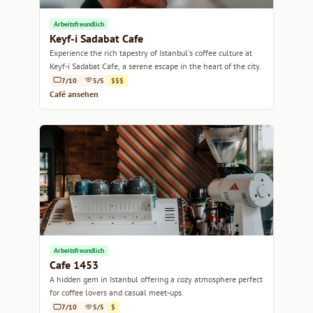
Arbeitsfreundlich
Keyf-i Sadabat Cafe
Experience the rich tapestry of Istanbul's coffee culture at
Keyf-i Sadabat Cafe, a serene escape in the heart of the city.
7/10
5/5
$$$
Café ansehen
Arbeitsfreundlich
Cafe 1453
A hidden gem in Istanbul offering a cozy atmosphere perfect
for coffee lovers and casual meet-ups.
7/10
5/5
$