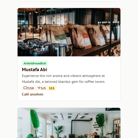
Arbeitsfreundlich
Mustafa Abi
Experience the rich aroma and vibrant atmosphere at
Mustafa Abi, a beloved Istanbul gem for coffee lovers.
7/10
5/5
$$$
Café ansehen