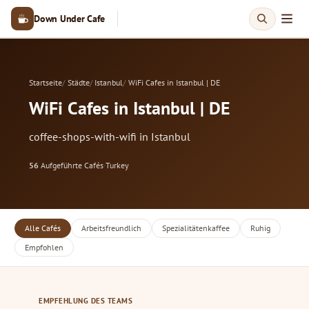
Down Under Cafe
Startseite
Städte
Istanbul
WiFi Cafes in Istanbul | DE
WiFi Cafes in Istanbul | DE
coffee-shops-with-wifi in Istanbul
56
Aufgeführte Cafés
·
Turkey
Alle Cafés
Arbeitsfreundlich
Spezialitätenkaffee
Ruhig
Empfohlen
EMPFEHLUNG DES TEAMS