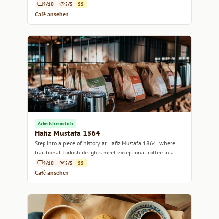
9/10
5/5
$$
Café ansehen
Arbeitsfreundlich
Hafiz Mustafa 1864
Step into a piece of history at Hafiz Mustafa 1864, where
traditional Turkish delights meet exceptional coffee in a
charming atmosphere.
9/10
5/5
$$
Café ansehen