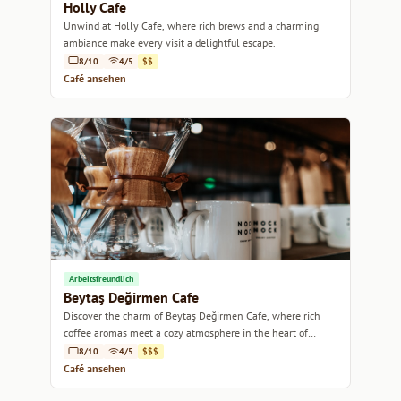
Holly Cafe
Unwind at Holly Cafe, where rich brews and a charming
ambiance make every visit a delightful escape.
8/10
4/5
$$
Café ansehen
Arbeitsfreundlich
Beytaş Değirmen Cafe
Discover the charm of Beytaş Değirmen Cafe, where rich
coffee aromas meet a cozy atmosphere in the heart of
Istanbul.
8/10
4/5
$$$
Café ansehen