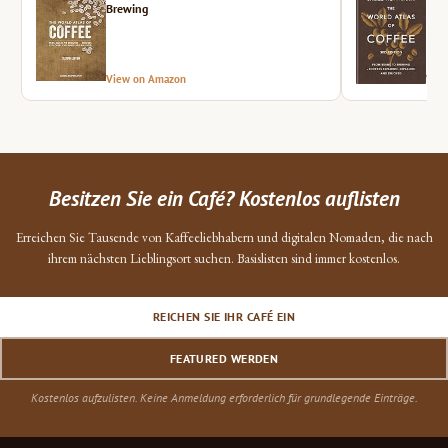
Brewing
View on Amazon
Vie
Besitzen Sie ein Café? Kostenlos auflisten
Erreichen Sie Tausende von Kaffeeliebhabern und digitalen Nomaden, die nach
ihrem nächsten Lieblingsort suchen. Basislisten sind immer kostenlos.
REICHEN SIE IHR CAFÉ EIN
FEATURED WERDEN
Kostenlos aufzulisten. Keine Anmeldung erforderlich für grundlegende Einträge.