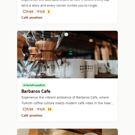
tells a story and every corner invites you to linger.
7/10
5/5
$
Café ansehen
Arbeitsfreundlich
Barbaros Cafe
Experience the vibrant ambiance of Barbaros Cafe, where
Turkish coffee culture meets modern café vibes in the heart
of Istanbul.
7/10
5/5
$$
Café ansehen