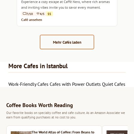
Experience a cozy escape at Caffè Nero, where rich aromas
and inviting vibes invite you to savor every moment.
7/10
4/5
$$
Café ansehen
Mehr Cafés laden
More Cafes in Istanbul
Work-Friendly Cafes
Cafes with Power Outlets
Quiet Cafes
Coffee Books Worth Reading
Our favorite books on specialty coffee and cafe culture. As an Amazon Associate we
earn from qualifying purchases at no cost to you.
The World Atlas of Coffee: From Beans to
The 