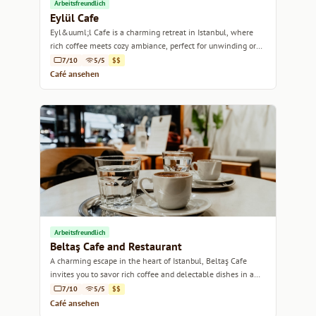
Arbeitsfreundlich
Eylül Cafe
Eyl&uuml;l Cafe is a charming retreat in Istanbul, where
rich coffee meets cozy ambiance, perfect for unwinding or
catching up with friends.
7/10
5/5
$$
Café ansehen
Arbeitsfreundlich
Beltaş Cafe and Restaurant
A charming escape in the heart of Istanbul, Beltaş Cafe
invites you to savor rich coffee and delectable dishes in a
cozy atmosphere.
7/10
5/5
$$
Café ansehen