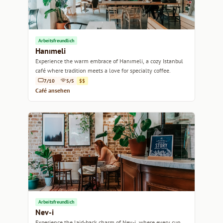
Arbeitsfreundlich
Hanımeli
Experience the warm embrace of Hanımeli, a cozy Istanbul
café where tradition meets a love for specialty coffee.
7/10
5/5
$$
Café ansehen
Arbeitsfreundlich
Nev-i
Experience the laid-back charm of Nev-i, where every cup