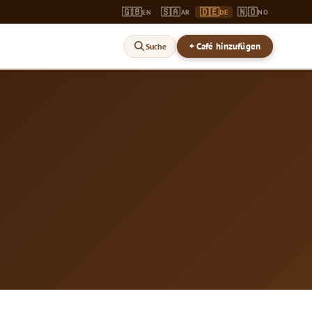
🇬🇧
🇸🇦
🇩🇪
🇳🇴
EN
AR
DE
NO
+ Café hinzufügen
Suche