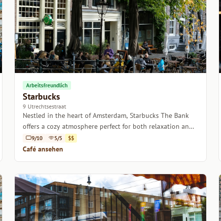
Arbeitsfreundlich
Starbucks
9 Utrechtsestraat
Nestled in the heart of Amsterdam, Starbucks The Bank
offers a cozy atmosphere perfect for both relaxation and
productivity.
9/10
5/5
$$
Café ansehen