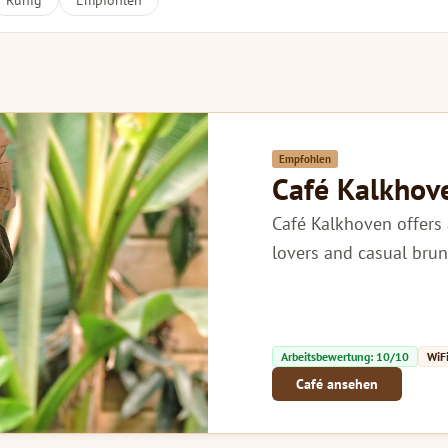
Ruhig
Empfohlen
Empfohlen
Café Kalkhov
Café Kalkhoven offers 
lovers and casual brun
Arbeitsbewertung: 10/10
WiFi
Café ansehen