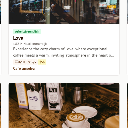
Arbeitsfreundlich
Lova
182-H Haarlemmerdijk
Experience the cozy charm of Lova, where exceptional
coffee meets a warm, inviting atmosphere in the heart of
Amsterdam.
8/10
5/5
$$$
Café ansehen