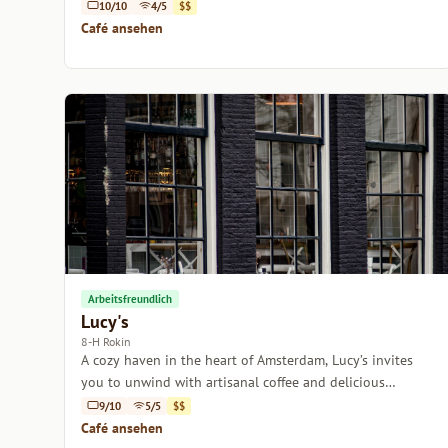
of Amsterdam.
10/10
4/5
$$
Café ansehen
Arbeitsfreundlich
Lucy's
8-H Rokin
A cozy haven in the heart of Amsterdam, Lucy’s invites
you to unwind with artisanal coffee and delicious
pastries.
9/10
5/5
$$
Café ansehen