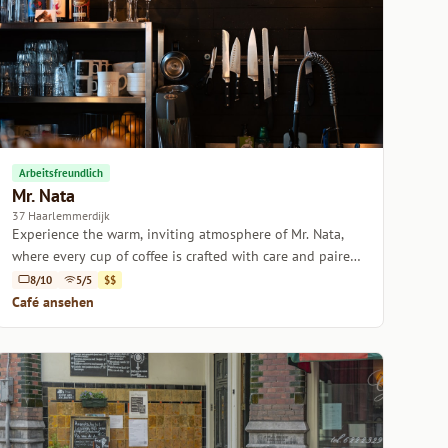
Arbeitsfreundlich
Mr. Nata
37 Haarlemmerdijk
Experience the warm, inviting atmosphere of Mr. Nata,
where every cup of coffee is crafted with care and paired
perfectly with delectable pastries.
8/10
5/5
$$
Café ansehen