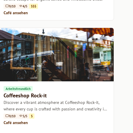
9/10
4/5
$$$
Café ansehen
Arbeitsfreundlich
Coffeeshop Rock-it
Discover a vibrant atmosphere at Coffeeshop Rock-it,
where every cup is crafted with passion and creativity in
the heart of Amsterdam.
9/10
5/5
$
Café ansehen