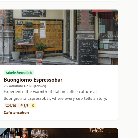
Arbeitsfreundlich
Buongiorno Espressobar
23 Admiraal De Ruijterweg
Experience the warmth of Italian coffee culture at
Buongiorno Espressobar, where every cup tells a story.
9/10
5/5
$
Café ansehen