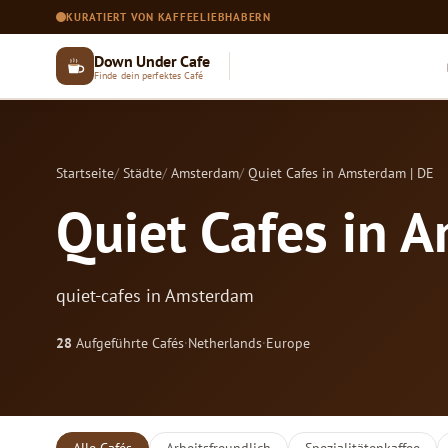
KURATIERT VON KAFFEELIEBHABERN
Down Under Cafe
Finde dein perfektes Café
Startseite
Städte
Amsterdam
Quiet Cafes in Amsterdam | DE
Quiet Cafes in 
quiet-cafes in Amsterdam
28
Aufgeführte Cafés
·
Netherlands
·
Europe