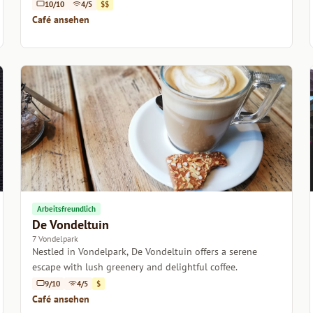
10/10
4/5
$$
Café ansehen
Arbeitsfreundlich
De Vondeltuin
7 Vondelpark
Nestled in Vondelpark, De Vondeltuin offers a serene
escape with lush greenery and delightful coffee.
9/10
4/5
$
Café ansehen