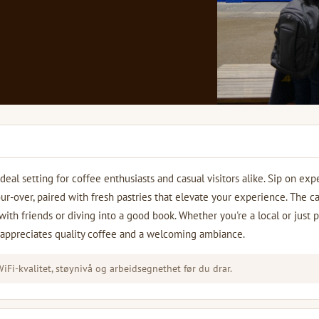
eal setting for coffee enthusiasts and casual visitors alike. Sip on expe
ur-over, paired with fresh pastries that elevate your experience. The ca
ith friends or diving into a good book. Whether you're a local or just 
o appreciates quality coffee and a welcoming ambiance.
Fi-kvalitet, støynivå og arbeidsegnethet før du drar.