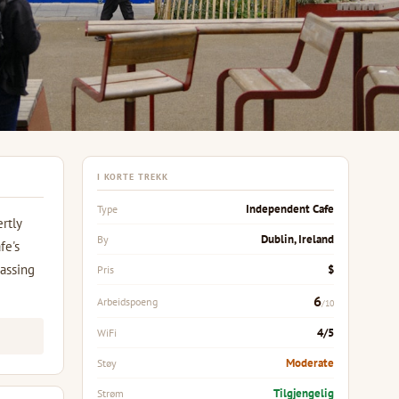
I KORTE TREKK
Independent Cafe
Type
rtly
Dublin, Ireland
By
fe's
passing
$
Pris
6
Arbeidspoeng
/10
4/5
WiFi
Moderate
Støy
Tilgjengelig
Strøm