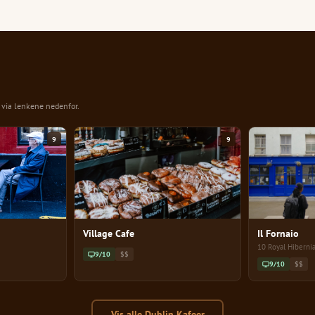
n via lenkene nedenfor.
9
9
Village Cafe
Il Fornaio
10 Royal Hiberni
9/10
$$
9/10
$$
Vis alle Dublin Kafeer