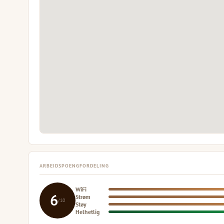
ARBEIDSPOENGFORDELING
WiFi
6
Strøm
/10
Støy
Helhetlig