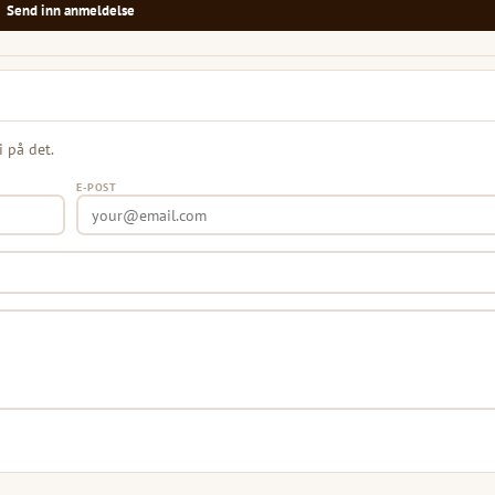
Send inn anmeldelse
i på det.
E-POST