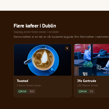
Flere kafeer i Dublin
Oppdag andre flotte steder i området
Denne kafeen er en del av vår kuraterte byguide, finn flere kafeer i nærhete
9
Toasted
3fe Gertrude
3 Kevin Street Lower
130 Pearse Street
9/10
$$$
9/10
$$