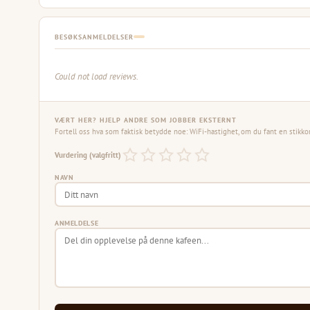
BESØKSANMELDELSER
Could not load reviews.
VÆRT HER? HJELP ANDRE SOM JOBBER EKSTERNT
Fortell oss hva som faktisk betydde noe: WiFi-hastighet, om du fant en stikko
Vurdering (valgfritt)
NAVN
ANMELDELSE