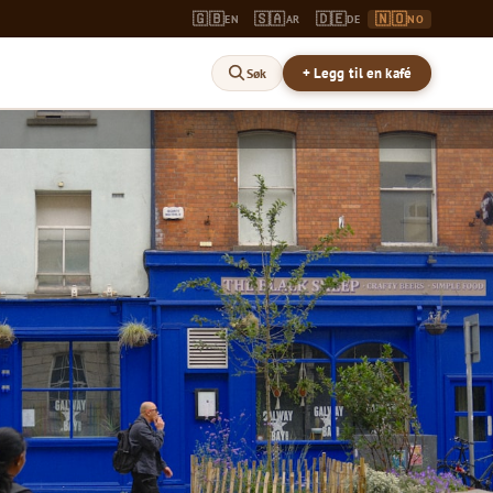
🇬🇧
🇸🇦
🇩🇪
🇳🇴
EN
AR
DE
NO
+ Legg til en kafé
Søk