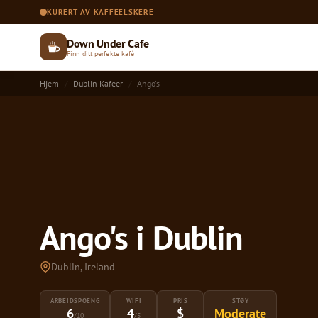
KURERT AV KAFFEELSKERE
Down Under Cafe
Finn ditt perfekte kafé
Hjem
Dublin Kafeer
Ango's
Ango's i Dublin
Dublin, Ireland
ARBEIDSPOENG
WIFI
PRIS
STØY
6
4
$
Moderate
/10
/5