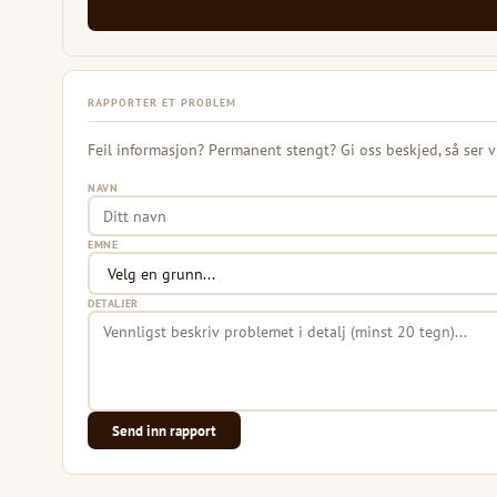
RAPPORTER ET PROBLEM
Feil informasjon? Permanent stengt? Gi oss beskjed, så ser v
NAVN
EMNE
DETALJER
Send inn rapport