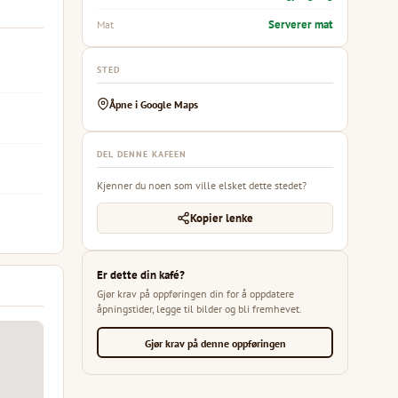
Serverer mat
Mat
STED
Åpne i Google Maps
DEL DENNE KAFEEN
Kjenner du noen som ville elsket dette stedet?
Kopier lenke
Er dette din kafé?
Gjør krav på oppføringen din for å oppdatere
åpningstider, legge til bilder og bli fremhevet.
Gjør krav på denne oppføringen