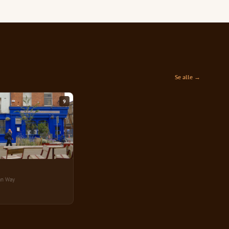
Se alle →
9
an Way