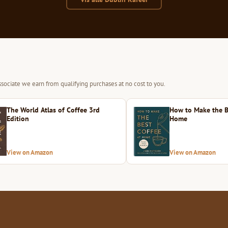
sociate we earn from qualifying purchases at no cost to you.
The World Atlas of Coffee 3rd
How to Make the B
Edition
Home
View on Amazon
View on Amazon