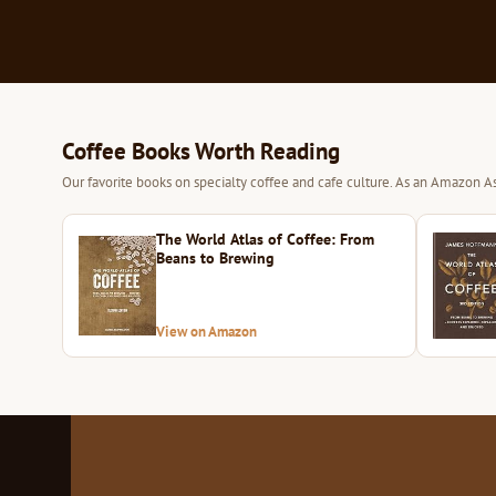
Coffee Books Worth Reading
Our favorite books on specialty coffee and cafe culture. As an Amazon As
The World Atlas of Coffee: From
Beans to Brewing
View on Amazon