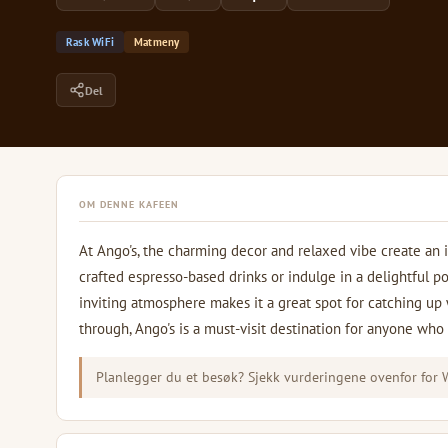
Rask WiFi
Matmeny
Del
OM DENNE KAFEEN
At Ango's, the charming decor and relaxed vibe create an id
crafted espresso-based drinks or indulge in a delightful po
inviting atmosphere makes it a great spot for catching up w
through, Ango's is a must-visit destination for anyone wh
Planlegger du et besøk? Sjekk vurderingene ovenfor for Wi