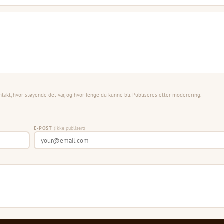
ntakt, hvor støyende det var, og hvor lenge du kunne bli. Publiseres etter moderering.
E-POST
(ikke publisert)