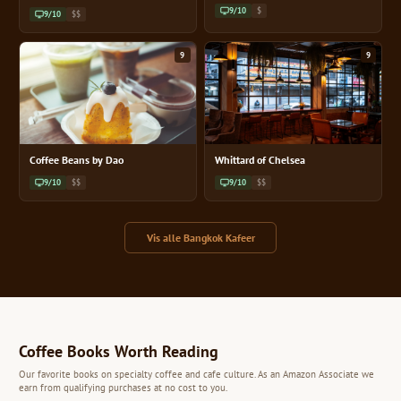
9/10
$
9/10
$$
9
9
Coffee Beans by Dao
Whittard of Chelsea
9/10
$$
9/10
$$
Vis alle Bangkok Kafeer
Coffee Books Worth Reading
Our favorite books on specialty coffee and cafe culture. As an Amazon Associate we
earn from qualifying purchases at no cost to you.