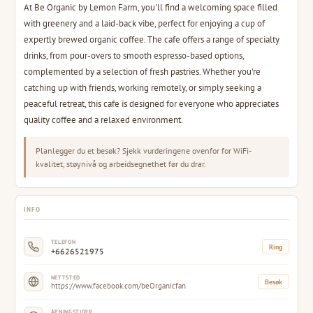
At Be Organic by Lemon Farm, you'll find a welcoming space filled
with greenery and a laid-back vibe, perfect for enjoying a cup of
expertly brewed organic coffee. The cafe offers a range of specialty
drinks, from pour-overs to smooth espresso-based options,
complemented by a selection of fresh pastries. Whether you're
catching up with friends, working remotely, or simply seeking a
peaceful retreat, this cafe is designed for everyone who appreciates
quality coffee and a relaxed environment.
Planlegger du et besøk? Sjekk vurderingene ovenfor for WiFi-
kvalitet, støynivå og arbeidsegnethet før du drar.
INFO
TELEFON
Ring
+6626521975
NETTSTED
Besøk
https://www.facebook.com/beOrganicfan
ÅPNINGSTIDER