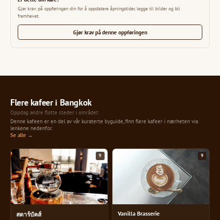
Gjør krav på oppføringen din for å oppdatere åpningstider, legge til bilder og bli
fremhevet.
Gjør krav på denne oppføringen
Flere kafeer i Bangkok
Oppdag andre flotte steder i området
Denne kafeen er en del av vår kuraterte byguide, finn flere kafeer i nærheten via
lenkene nedenfor.
Se alle →
9
9
Vanilla Brasserie
สตาร์บัคส์