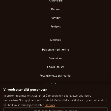
Annonsere
Om oss
Kontakt
Reviews
JURIDISK
Personvernerklæring
Bruksvilkår
Cookie-policy
Redaksjonelle standarder
Verify Content
Vi verdsetter ditt personvern
RSS-feed
Vi bruker informasjonskapsler for å forbedre din opplevelse, analysere
nettstedstrafikk og gi personlig innhold. Ved å klikke på 'Godta alt', samtykker du til
vår bruk av informasjonskapsler.
Lær mer