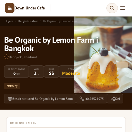
Down Under Cafe
Hjem
Bangkok Kafeer
Be Organic by Lemon Farm
Be Organic by Lemon Farm i
Bangkok
Bangkok, Thailand
ARBEIDSPOENG
WIFI
PRIS
STØY
6
3
$$
Moderate
/10
/5
Matmeny
Besøk nettsted Be Organic by Lemon Farm
+6626521975
Del
OM DENNE KAFEEN