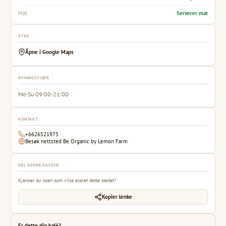
Serverer mat
Mat
STED
Åpne i Google Maps
ÅPNINGSTIDER
Mo-Su 09:00-21:00
KONTAKT
+6626521975
Besøk nettsted Be Organic by Lemon Farm
DEL DENNE KAFEEN
Kjenner du noen som ville elsket dette stedet?
Kopier lenke
Er dette din kafé?