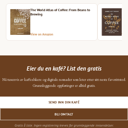
The World Atlas of Coffee: From Beans to
The 
Brewing
View on Amazon
Vie
Eier du en kafé? List den gratis
Nå tusenvis av kaffeelskere og digitale nomader som leter etter sitt neste favorittsted.
Grunnleggende oppføringer er alltid gratis.
SEND INN DIN KAFÉ
BLI OMTALT
Gratis å liste. Ingen registrering kreves for grunnleggende innsendelser.