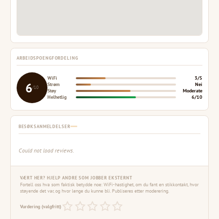
ARBEIDSPOENGFORDELING
WiFi
3/5
6
Strøm
Nei
/10
Støy
Moderate
Helhetlig
6/10
BESØKSANMELDELSER
Could not load reviews.
VÆRT HER? HJELP ANDRE SOM JOBBER EKSTERNT
Fortell oss hva som faktisk betydde noe: WiFi-hastighet, om du fant en stikkontakt, hvor
støyende det var, og hvor lenge du kunne bli. Publiseres etter moderering.
Vurdering (valgfritt)