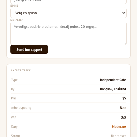
EMNE
DETALJER
Send inn rapport
I KORTE TREKK
Independent Cafe
Type
Bangkok, Thailand
By
$$
Pris
6
Arbeidspoeng
/10
3/5
WiFi
Moderate
Støy
Begrenset
Strøm