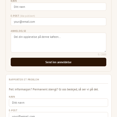
NAVN
E-POST
(ikke publisert)
ANMELDELSE
0
/ 2000
Send inn anmeldelse
RAPPORTER ET PROBLEM
Feil informasjon? Permanent stengt? Gi oss beskjed, så ser vi på det.
NAVN
E-POST