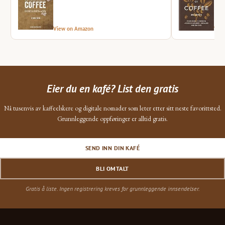
View on Amazon
Vie
Eier du en kafé? List den gratis
Nå tusenvis av kaffeelskere og digitale nomader som leter etter sitt neste favorittsted.
Grunnleggende oppføringer er alltid gratis.
SEND INN DIN KAFÉ
BLI OMTALT
Gratis å liste. Ingen registrering kreves for grunnleggende innsendelser.