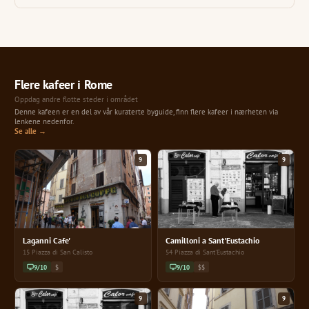
Flere kafeer i Rome
Oppdag andre flotte steder i området
Denne kafeen er en del av vår kuraterte byguide, finn flere kafeer i nærheten via
lenkene nedenfor.
Se alle →
9
9
Laganni Cafe'
Camilloni a Sant'Eustachio
15 Piazza di San Calisto
54 Piazza di Sant'Eustachio
9/10
$
9/10
$$
9
9