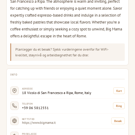
San Francesco a Ripa. The atmosphere is warm and inviting, perfect
for catching up with friends or enjoying a quiet moment alone. Savor
expertly crafted espresso-based drinks and indulge in a selection of
freshly baked pastries that showcase local flavors. Whether you're a
coffee enthusiast or simply seeking a cozy spot to unwind, Big Mama
offers a delightful escape in the heart of Rome.
Planlegger du et besøk? Sjekk vurderingene ovenfor for WiFi-
kvalitet, støynivå og arbeidsegnethet før du drar.
INFO
ADRESSE
Kart
18 Vicolo di San Francesco a Ripa, Rome, Italy
TELEFON
Ring
+39 06 5812551
NETTSTED
Besøk
https://www.bigmama.it
PRISKLASSE