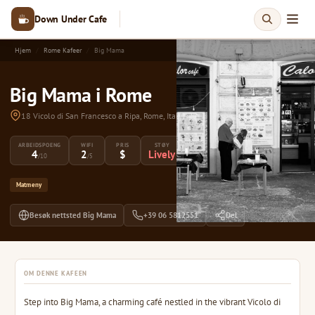
Down Under Cafe
Hjem
Rome Kafeer
Big Mama
Big Mama i Rome
18 Vicolo di San Francesco a Ripa, Rome, Italy
ARBEIDSPOENG
WIFI
PRIS
STØY
4
2
$
Lively
/10
/5
Matmeny
Besøk nettsted Big Mama
+39 06 5812551
Del
OM DENNE KAFEEN
Step into Big Mama, a charming café nestled in the vibrant Vicolo di