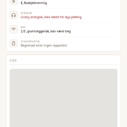
$, Budsjettvennlig
STØYNIVÅ
Lively, energisk, ikke ideelt for dyp jobbing
WIFI
2/5, grunnleggende, kan være treg
STIKKONTAKTER
Begrenset eller ingen rapportert
STED