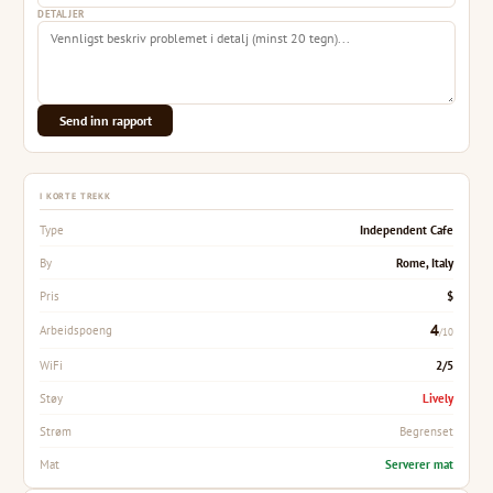
DETALJER
Send inn rapport
I KORTE TREKK
Independent Cafe
Type
Rome, Italy
By
$
Pris
4
Arbeidspoeng
/10
2/5
WiFi
Lively
Støy
Begrenset
Strøm
Serverer mat
Mat