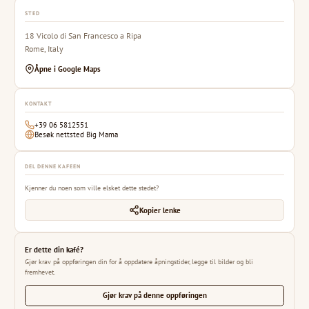
STED
18 Vicolo di San Francesco a Ripa
Rome, Italy
Åpne i Google Maps
KONTAKT
+39 06 5812551
Besøk nettsted Big Mama
DEL DENNE KAFEEN
Kjenner du noen som ville elsket dette stedet?
Kopier lenke
Er dette din kafé?
Gjør krav på oppføringen din for å oppdatere åpningstider, legge til bilder og bli
fremhevet.
Gjør krav på denne oppføringen