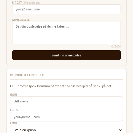
E-POST
(ikke publisert)
ANMELDELSE
0
/ 2000
Send inn anmeldelse
RAPPORTER ET PROBLEM
Feil informasjon? Permanent stengt? Gi oss beskjed, så ser vi på det.
NAVN
E-POST
EMNE