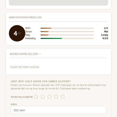
ARBEIDSPOENGFORDELING
WiFi
2/5
4
Strøm
Nei
/10
Støy
Lively
Helhetlig
4/10
BESØKSANMELDELSER
Could not load reviews.
VÆRT HER? HJELP ANDRE SOM JOBBER EKSTERNT
Fortell oss hva som faktisk betydde noe: WiFi-hastighet, om du fant en stikkontakt, hvor
støyende det var, og hvor lenge du kunne bli. Publiseres etter moderering.
Vurdering (valgfritt)
NAVN