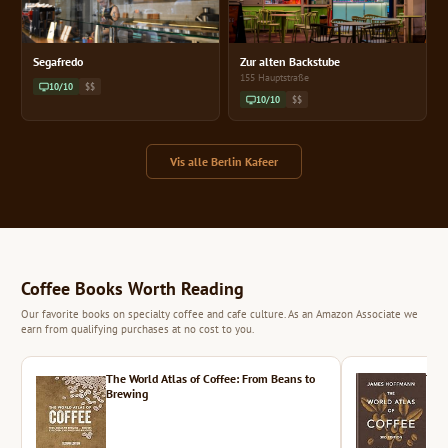
Segafredo
Zur alten Backstube
155 Hauptstraße
10/10
$$
10/10
$$
Vis alle Berlin Kafeer
Coffee Books Worth Reading
Our favorite books on specialty coffee and cafe culture. As an Amazon Associate we
earn from qualifying purchases at no cost to you.
The World Atlas of Coffee: From Beans to
The 
Brewing