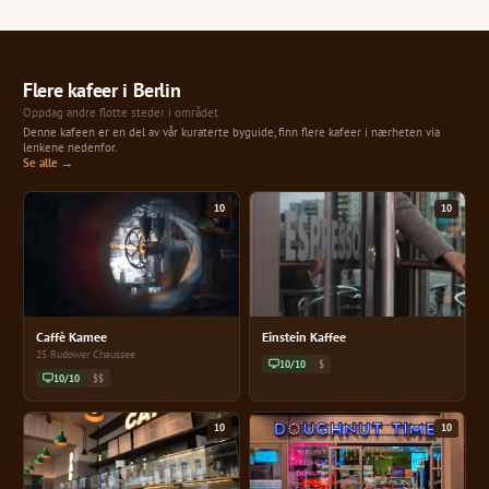
Flere kafeer i Berlin
Oppdag andre flotte steder i området
Denne kafeen er en del av vår kuraterte byguide, finn flere kafeer i nærheten via
lenkene nedenfor.
Se alle →
10
10
Caffè Kamee
Einstein Kaffee
25 Rudower Chaussee
10/10
$
10/10
$$
10
10