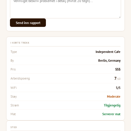
Send inn rapport
I KORTE TREKK
Independent Cafe
Type
Berlin, Germany
By
$$$
Pris
7
Arbeidspoeng
/10
5/5
WiFi
Moderate
Støy
Tilgjengelig
Strøm
Serverer mat
Mat
STED