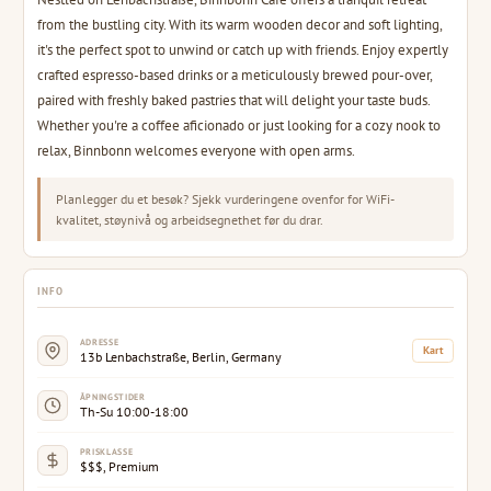
from the bustling city. With its warm wooden decor and soft lighting,
it's the perfect spot to unwind or catch up with friends. Enjoy expertly
crafted espresso-based drinks or a meticulously brewed pour-over,
paired with freshly baked pastries that will delight your taste buds.
Whether you're a coffee aficionado or just looking for a cozy nook to
relax, Binnbonn welcomes everyone with open arms.
Planlegger du et besøk? Sjekk vurderingene ovenfor for WiFi-
kvalitet, støynivå og arbeidsegnethet før du drar.
INFO
ADRESSE
Kart
13b Lenbachstraße, Berlin, Germany
ÅPNINGSTIDER
Th-Su 10:00-18:00
PRISKLASSE
$$$, Premium