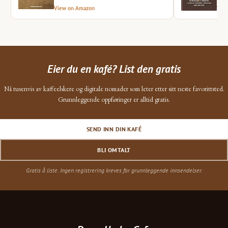
View on Amazon
Vie
Eier du en kafé? List den gratis
Nå tusenvis av kaffeelskere og digitale nomader som leter etter sitt neste favorittsted.
Grunnleggende oppføringer er alltid gratis.
SEND INN DIN KAFÉ
BLI OMTALT
Gratis å liste. Ingen registrering kreves for grunnleggende innsendelser.