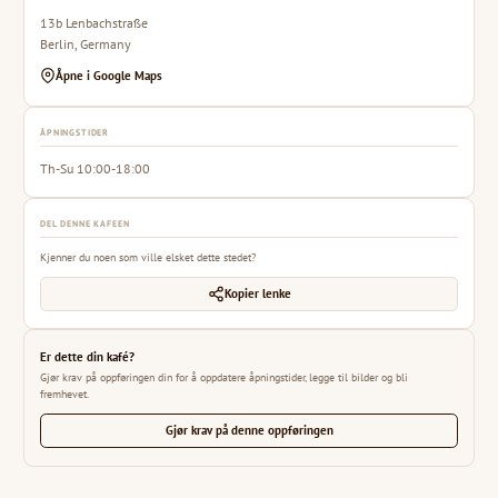
13b Lenbachstraße
Berlin, Germany
Åpne i Google Maps
ÅPNINGSTIDER
Th-Su 10:00-18:00
DEL DENNE KAFEEN
Kjenner du noen som ville elsket dette stedet?
Kopier lenke
Er dette din kafé?
Gjør krav på oppføringen din for å oppdatere åpningstider, legge til bilder og bli
fremhevet.
Gjør krav på denne oppføringen