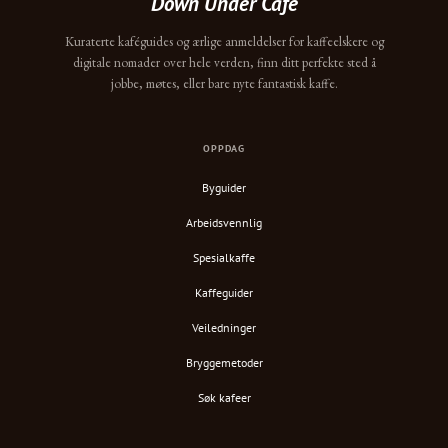
Down Under Cafe
Kuraterte kaféguides og ærlige anmeldelser for kaffeelskere og
digitale nomader over hele verden, finn ditt perfekte sted å
jobbe, møtes, eller bare nyte fantastisk kaffe.
OPPDAG
Byguider
Arbeidsvennlig
Spesialkaffe
Kaffeguider
Veiledninger
Bryggemetoder
Søk kafeer