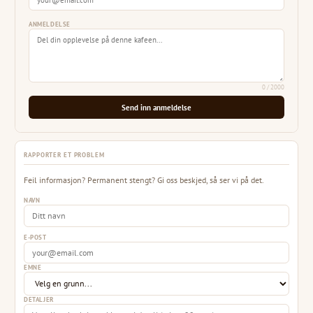
ANMELDELSE
0
/ 2000
Send inn anmeldelse
RAPPORTER ET PROBLEM
Feil informasjon? Permanent stengt? Gi oss beskjed, så ser vi på det.
NAVN
E-POST
EMNE
DETALJER