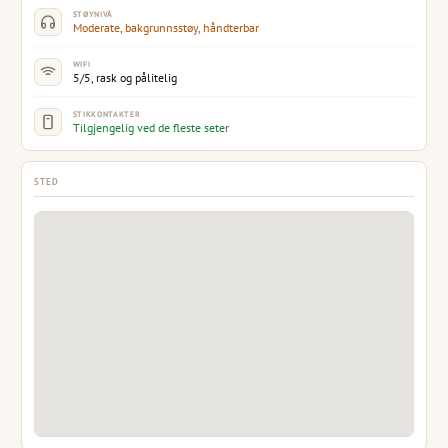
STØYNIVÅ
Moderate, bakgrunnsstøy, håndterbar
WIFI
5/5, rask og pålitelig
STIKKONTAKTER
Tilgjengelig ved de fleste seter
STED