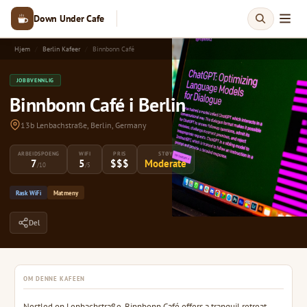
Down Under Cafe
Hjem
Berlin Kafeer
Binnbonn Café
JOBBVENNLIG
Binnbonn Café i Berlin
13b Lenbachstraße, Berlin, Germany
ARBEIDSPOENG
WIFI
PRIS
STØY
7
5
$$$
Moderate
/10
/5
Rask WiFi
Matmeny
Del
OM DENNE KAFEEN
Nestled on Lenbachstraße, Binnbonn Café offers a tranquil retreat