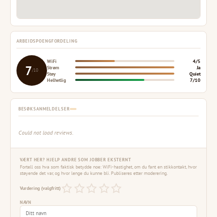
ARBEIDSPOENGFORDELING
WiFi
4/5
7
Strøm
Ja
/10
Støy
Quiet
Helhetlig
7/10
BESØKSANMELDELSER
Could not load reviews.
VÆRT HER? HJELP ANDRE SOM JOBBER EKSTERNT
Fortell oss hva som faktisk betydde noe: WiFi-hastighet, om du fant en stikkontakt, hvor
støyende det var, og hvor lenge du kunne bli. Publiseres etter moderering.
Vurdering (valgfritt)
NAVN