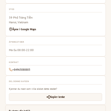
STED
39 Phố Tràng Tiền
Hanoi, Vietnam
Åpne i Google Maps
ÅPNINGSTIDER
Mo-Su 08:00-22:00
KONTAKT
+84963088883
DEL DENNE KAFEEN
Kjenner du noen som ville elsket dette stedet?
Kopier lenke
Er dette din kafé?