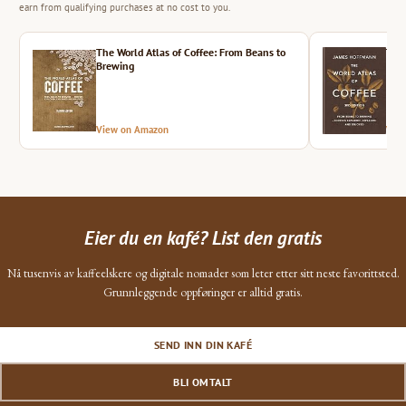
earn from qualifying purchases at no cost to you.
The World Atlas of Coffee: From Beans to
The 
Brewing
View on Amazon
Vie
Eier du en kafé? List den gratis
Nå tusenvis av kaffeelskere og digitale nomader som leter etter sitt neste favorittsted.
Grunnleggende oppføringer er alltid gratis.
SEND INN DIN KAFÉ
BLI OMTALT