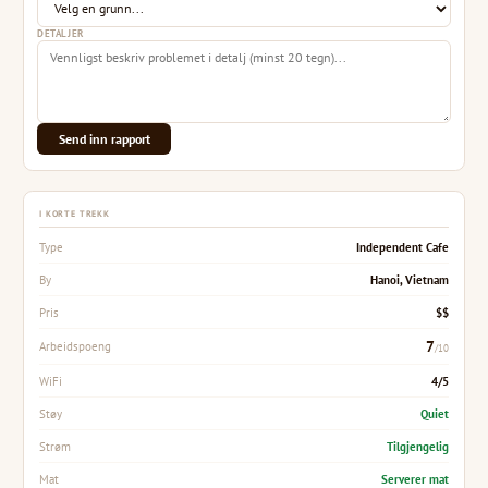
DETALJER
Send inn rapport
I KORTE TREKK
Independent Cafe
Type
Hanoi, Vietnam
By
$$
Pris
7
Arbeidspoeng
/10
4/5
WiFi
Quiet
Støy
Tilgjengelig
Strøm
Serverer mat
Mat