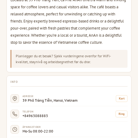
space for coffee lovers and casual visitors alike. The café boasts a
relaxed atmosphere, perfect for unwinding or catching up with
friends. Enjoy expertly brewed espresso-based drinks or a delightful
pour-over, paired with fresh pastries that complement your coffee
experience. Whether you’re a local or a tourist, AnAn is a delightful
stop to savor the essence of Vietnamese coffee culture.
Planlegger du et besøk? Sjekk vurderingene ovenfor for WiFi-
kvalitet, støynivå og arbeidsegnethet før du drar.
INFO
ADRESSE
Kart
39 Phố Tràng Tiền, Hanoi, Vietnam
TELEFON
Ring
+84963088883
ÅPNINGSTIDER
Mo-Su 08:00-22:00