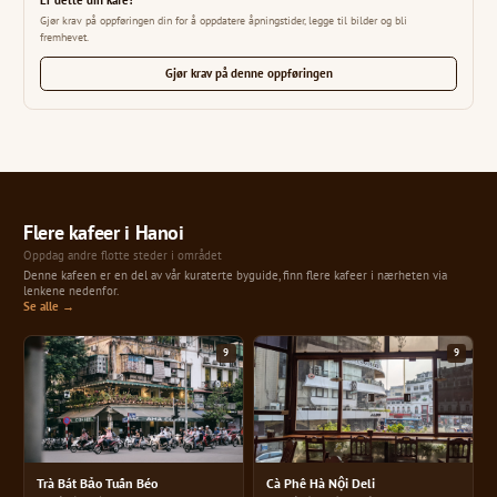
Gjør krav på oppføringen din for å oppdatere åpningstider, legge til bilder og bli
fremhevet.
Gjør krav på denne oppføringen
Flere kafeer i Hanoi
Oppdag andre flotte steder i området
Denne kafeen er en del av vår kuraterte byguide, finn flere kafeer i nærheten via
lenkene nedenfor.
Se alle →
9
9
Trà Bát Bảo Tuấn Béo
Cà Phê Hà Nội Deli