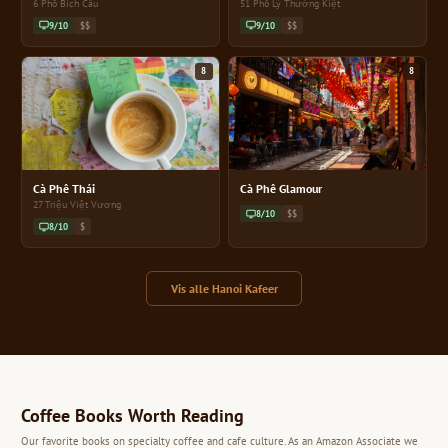
6 Phố Bích Câu
51 Phố Lý Thường Kiệt
9/10
$$
9/10
$$
8
8
Cà Phê Thái
Cà Phê Glamour
27 Triệu Việt Vương
8/10
$$
8/10
$
Vis alle Hanoi Kafeer
Coffee Books Worth Reading
Our favorite books on specialty coffee and cafe culture. As an Amazon Associate we