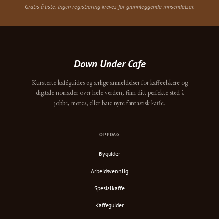
Gratis å liste. Ingen registrering kreves for grunnleggende innsendelser.
Down Under Cafe
Kuraterte kaféguides og ærlige anmeldelser for kaffeelskere og
digitale nomader over hele verden, finn ditt perfekte sted å
jobbe, møtes, eller bare nyte fantastisk kaffe.
OPPDAG
Byguider
Arbeidsvennlig
Spesialkaffe
Kaffeguider