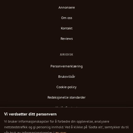
Annonsere
Om oss
Kontakt
Reviews
JURIDISK
Personvernerklæring
Bruksvilkår
Cookie-policy
Redaksjonelle standarder
Verify Content
Vi verdsetter ditt personvern
RSS-feed
Vi bruker informasjonskapsler for å forbedre din opplevelse, analysere
nettstedstrafikk og gi personlig innhold. Ved å klikke på 'Godta alt', samtykker du til
vår bruk av informasjonskapsler.
Lær mer