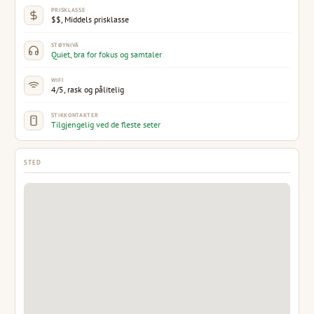
PRISKLASSE
$$, Middels prisklasse
STØYNIVÅ
Quiet, bra for fokus og samtaler
WIFI
4/5, rask og pålitelig
STIKKONTAKTER
Tilgjengelig ved de fleste seter
STED