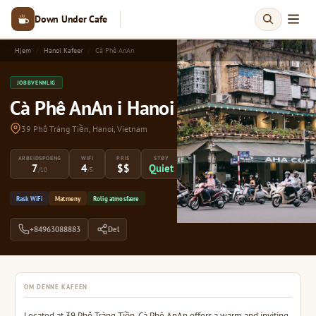
Down Under Cafe
Hjem
Hanoi Kafeer
Cà Phê AnAn
JOBBVENNLIG
Cà Phê AnAn i Hanoi
39 Phố Tràng Tiền, Hanoi, Vietnam
ARBEIDSPOENG
WIFI
PRIS
STØY
7
4
$$
Quiet
/10
/5
Rask WiFi
Matmeny
Rolig atmosfære
+84963088883
Del
OM DENNE KAFEEN
Located at 39 Phố Tràng Tiền, Cà Phê AnAn offers a warm and inviting