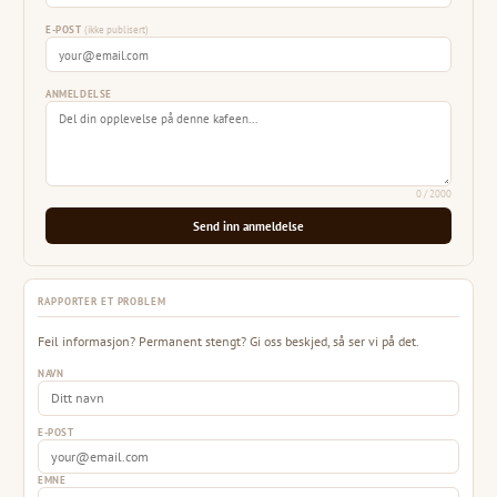
E-POST
(ikke publisert)
ANMELDELSE
0
/ 2000
Send inn anmeldelse
RAPPORTER ET PROBLEM
Feil informasjon? Permanent stengt? Gi oss beskjed, så ser vi på det.
NAVN
E-POST
EMNE