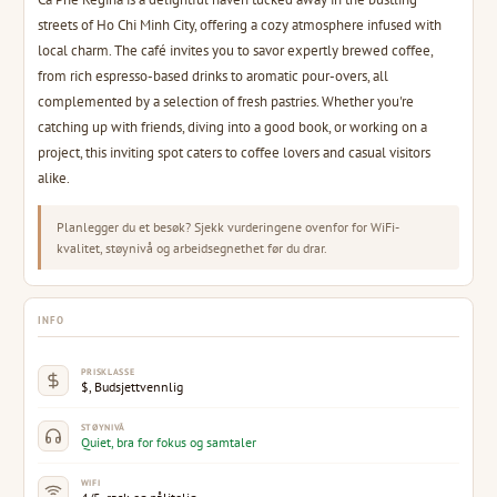
streets of Ho Chi Minh City, offering a cozy atmosphere infused with
local charm. The café invites you to savor expertly brewed coffee,
from rich espresso-based drinks to aromatic pour-overs, all
complemented by a selection of fresh pastries. Whether you're
catching up with friends, diving into a good book, or working on a
project, this inviting spot caters to coffee lovers and casual visitors
alike.
Planlegger du et besøk? Sjekk vurderingene ovenfor for WiFi-
kvalitet, støynivå og arbeidsegnethet før du drar.
INFO
PRISKLASSE
$, Budsjettvennlig
STØYNIVÅ
Quiet, bra for fokus og samtaler
WIFI