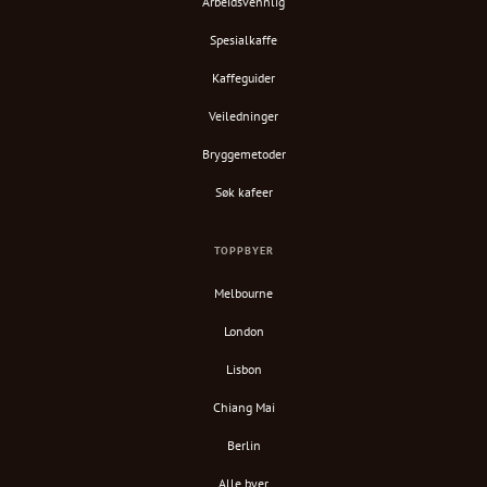
Arbeidsvennlig
Spesialkaffe
Kaffeguider
Veiledninger
Bryggemetoder
Søk kafeer
TOPPBYER
Melbourne
London
Lisbon
Chiang Mai
Berlin
Alle byer