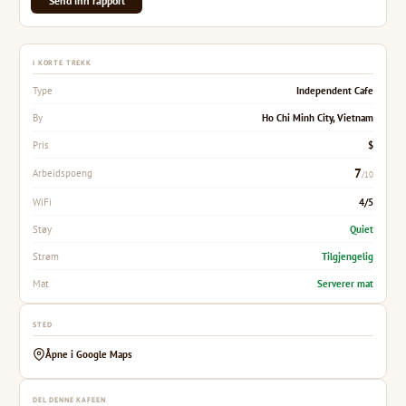
Send inn rapport
I KORTE TREKK
Independent Cafe
Type
Ho Chi Minh City, Vietnam
By
$
Pris
7
Arbeidspoeng
/10
4/5
WiFi
Quiet
Støy
Tilgjengelig
Strøm
Serverer mat
Mat
STED
Åpne i Google Maps
DEL DENNE KAFEEN