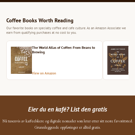
Coffee Books Worth Reading
Our favorite books on specialty coffee and cafe culture. As an Amazon Associate we
earn from qualifying purchases at no cost to you.
The World Atlas of Coffee: From Beans to
The 
Brewing
View on Amazon
Vie
Eier du en kafé? List den gratis
Nå tusenvis av kaffeelskere og digitale nomader som leter etter sitt neste favorittsted.
Grunnleggende oppføringer er alltid gratis.