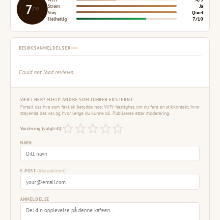
7
Strøm
Ja
/10
Støy
Quiet
Helhetlig
7/10
BESØKSANMELDELSER
Could not load reviews.
VÆRT HER? HJELP ANDRE SOM JOBBER EKSTERNT
Fortell oss hva som faktisk betydde noe: WiFi-hastighet, om du fant en stikkontakt, hvor
støyende det var, og hvor lenge du kunne bli. Publiseres etter moderering.
Vurdering (valgfritt)
NAVN
E-POST
(ikke publisert)
ANMELDELSE