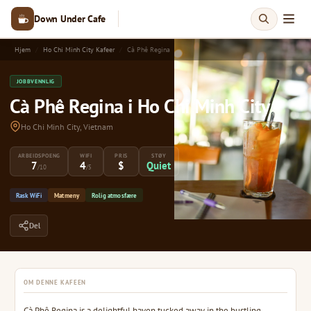
Down Under Cafe
Hjem
Ho Chi Minh City Kafeer
Cà Phê Regina
JOBBVENNLIG
Cà Phê Regina i Ho Chi Minh City
Ho Chi Minh City, Vietnam
ARBEIDSPOENG
WIFI
PRIS
STØY
7
4
$
Quiet
/10
/5
Rask WiFi
Matmeny
Rolig atmosfære
Del
OM DENNE KAFEEN
Cà Phê Regina is a delightful haven tucked away in the bustling