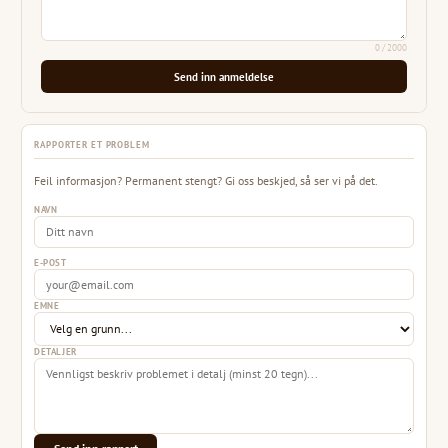
0
/ 2000
Send inn anmeldelse
RAPPORTER ET PROBLEM
Feil informasjon? Permanent stengt? Gi oss beskjed, så ser vi på det.
NAVN
E-POST
EMNE
DETALJER