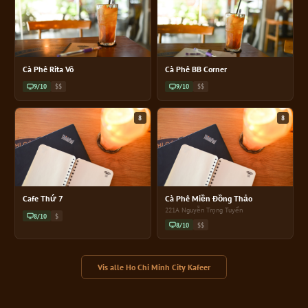
Cà Phê Rita Võ
Cà Phê BB Corner
9/10
$$
9/10
$$
8
8
Cafe Thứ 7
Cà Phê Miền Đồng Thảo
221A Nguyễn Trọng Tuyển
8/10
$
8/10
$$
Vis alle Ho Chi Minh City Kafeer