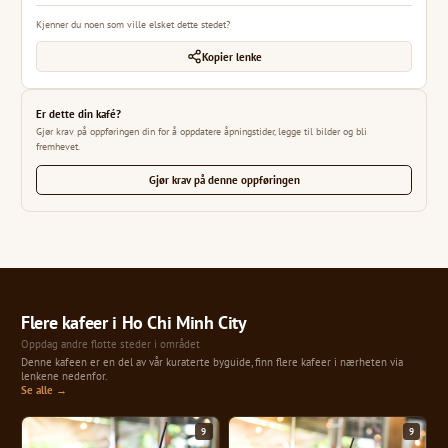
Kjenner du noen som ville elsket dette stedet?
Kopier lenke
Er dette din kafé?
Gjør krav på oppføringen din for å oppdatere åpningstider, legge til bilder og bli
fremhevet.
Gjør krav på denne oppføringen
Flere kafeer i Ho Chi Minh City
Oppdag andre flotte steder i området
Denne kafeen er en del av vår kuraterte byguide, finn flere kafeer i nærheten via
lenkene nedenfor.
Se alle →
9
9