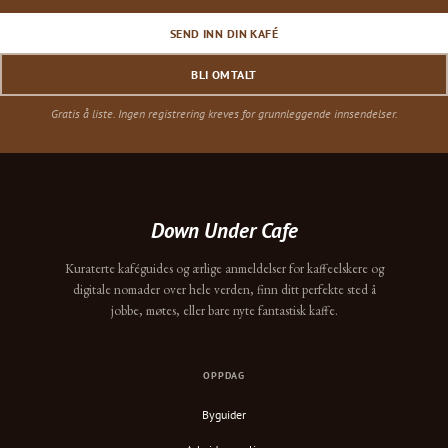
SEND INN DIN KAFÉ
BLI OMTALT
Gratis å liste. Ingen registrering kreves for grunnleggende innsendelser.
Down Under Cafe
Kuraterte kaféguides og ærlige anmeldelser for kaffeelskere og
digitale nomader over hele verden, finn ditt perfekte sted å
jobbe, møtes, eller bare nyte fantastisk kaffe.
OPPDAG
Byguider