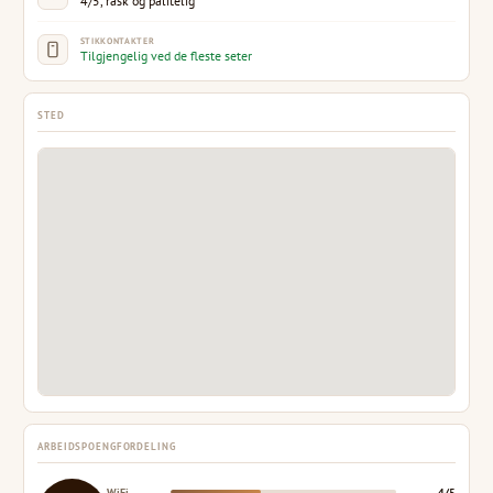
4/5, rask og pålitelig
STIKKONTAKTER
Tilgjengelig ved de fleste seter
STED
ARBEIDSPOENGFORDELING
WiFi
4/5