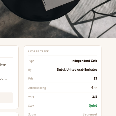
I KORTE TREKK
Independent Cafe
Type
dern
Dubai, United Arab Emirates
By
ou’ll
$$
Pris
4
Arbeidspoeng
/10
2/5
WiFi
Quiet
Støy
Begrenset
Strøm