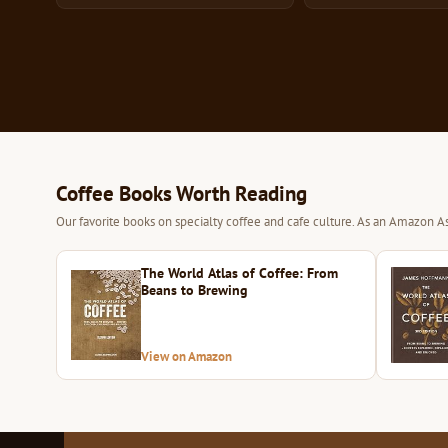
Coffee Books Worth Reading
Our favorite books on specialty coffee and cafe culture. As an Amazon As
The World Atlas of Coffee: From
Beans to Brewing
View on Amazon