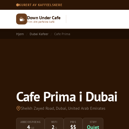
KURERT AV KAFFEELSKERE
Down Under Cafe
Finn ditt perfekte kafé
Hjem
Dubai Kafeer
Cafe Prima
Cafe Prima i Dubai
Sheikh Zayed Road, Dubai, United Arab Emirates
ARBEIDSPOENG
WIFI
PRIS
STØY
4
2
$$
Quiet
/10
/5