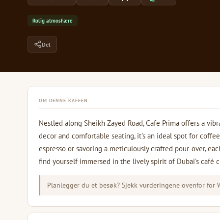
Rolig atmosfære
Del
OM DENNE KAFEEN
Nestled along Sheikh Zayed Road, Cafe Prima offers a vibr
decor and comfortable seating, it's an ideal spot for coffee
espresso or savoring a meticulously crafted pour-over, each 
find yourself immersed in the lively spirit of Dubai's café c
Planlegger du et besøk? Sjekk vurderingene ovenfor for Wi