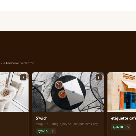
n via lenkene nedenfor.
9
9
S'wich
etiquette caf
shop 9, building 7, Bay Square, Business Bay
8/10
$
9/10
$