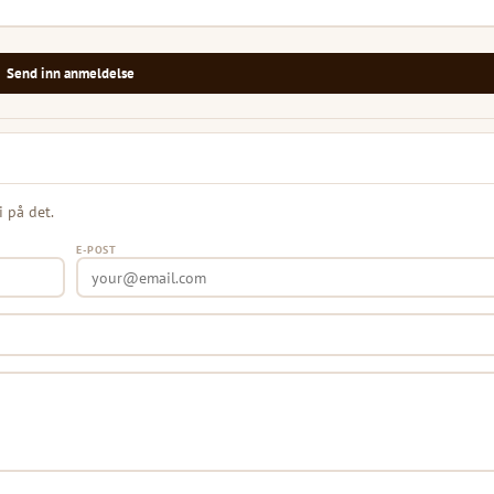
Send inn anmeldelse
i på det.
E-POST