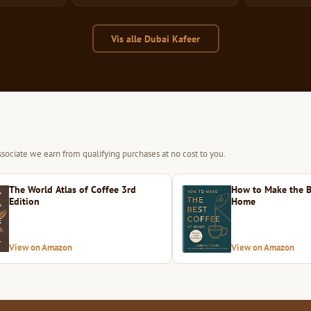
Vis alle Dubai Kafeer
sociate we earn from qualifying purchases at no cost to you.
The World Atlas of Coffee 3rd
How to Make the B
Edition
Home
View on Amazon
View on Amazon