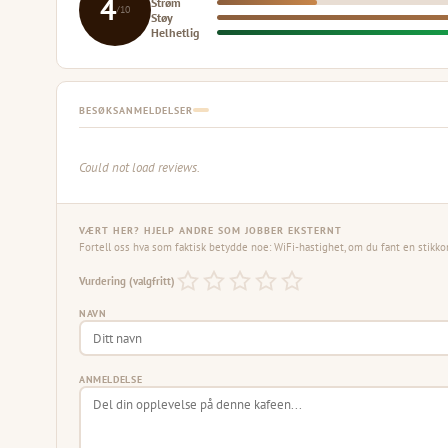
4
Strøm
/10
Støy
Helhetlig
BESØKSANMELDELSER
Could not load reviews.
VÆRT HER? HJELP ANDRE SOM JOBBER EKSTERNT
Fortell oss hva som faktisk betydde noe: WiFi-hastighet, om du fant en stikko
Vurdering (valgfritt)
NAVN
ANMELDELSE