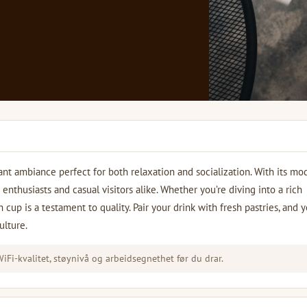
ant ambiance perfect for both relaxation and socialization. With its mo
 enthusiasts and casual visitors alike. Whether you’re diving into a rich
cup is a testament to quality. Pair your drink with fresh pastries, and y
ulture.
Fi-kvalitet, støynivå og arbeidsegnethet før du drar.