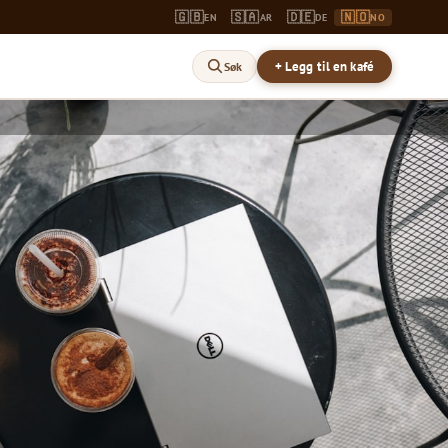
🇬🇧
🇸🇦
🇩🇪
🇳🇴
EN
AR
DE
NO
+ Legg til en kafé
Søk