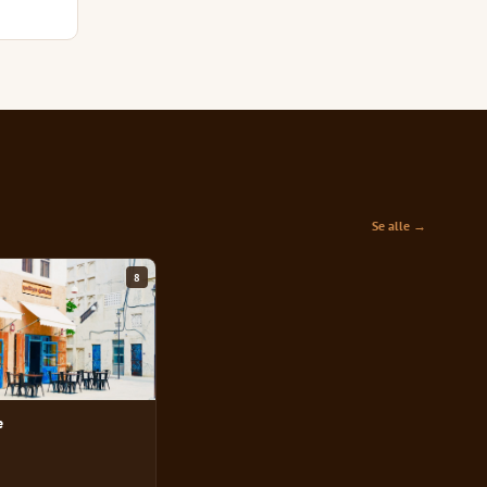
Se alle →
8
e