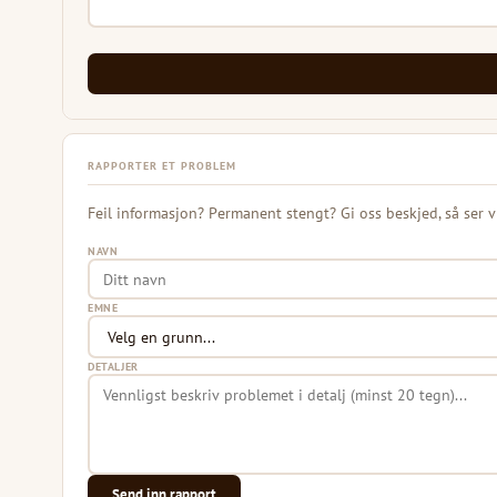
RAPPORTER ET PROBLEM
Feil informasjon? Permanent stengt? Gi oss beskjed, så ser v
NAVN
EMNE
DETALJER
Send inn rapport