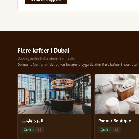
Flere kafeer i Dubai
Oppdag andre flotte steder i området
Denne kafeen er en del av vår kuraterte byguide, finn flere kafeer i nærhete
9
المزة هاوس
Parlour Boutique
9/10
$$
9/10
$$