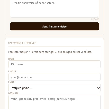
0
/ 2000
Send inn anmeldelse
RAPPORTER ET PROBLEM
Feil informasjon? Permanent stengt? Gi oss beskjed, så ser vi på det.
NAVN
E-POST
EMNE
DETALJER