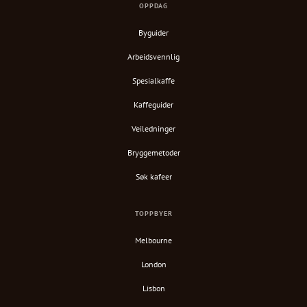
OPPDAG
Byguider
Arbeidsvennlig
Spesialkaffe
Kaffeguider
Veiledninger
Bryggemetoder
Søk kafeer
TOPPBYER
Melbourne
London
Lisbon