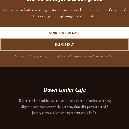
Nå tusenvis av kaffeelskere og digitale nomader som leter etter sitt neste favorittsted.
Grunnleggende oppføringer er alltid gratis.
SEND INN DIN KAFÉ
BLI OMTALT
Gratis å liste. Ingen registrering kreves for grunnleggende innsendelser.
Down Under Cafe
Kuraterte kaféguides og ærlige anmeldelser for kaffeelskere og
digitale nomader over hele verden, finn ditt perfekte sted å
jobbe, møtes, eller bare nyte fantastisk kaffe.