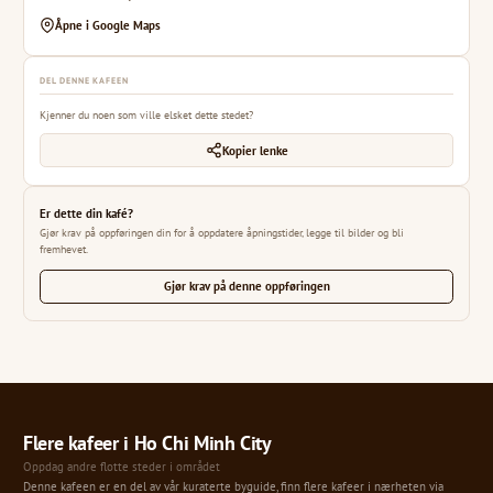
Åpne i Google Maps
DEL DENNE KAFEEN
Kjenner du noen som ville elsket dette stedet?
Kopier lenke
Er dette din kafé?
Gjør krav på oppføringen din for å oppdatere åpningstider, legge til bilder og bli
fremhevet.
Gjør krav på denne oppføringen
Flere kafeer i Ho Chi Minh City
Oppdag andre flotte steder i området
Denne kafeen er en del av vår kuraterte byguide, finn flere kafeer i nærheten via