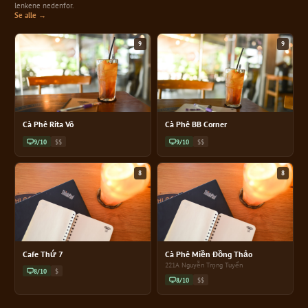
lenkene nedenfor.
Se alle →
9
9
Cà Phê Rita Võ
Cà Phê BB Corner
9/10
$$
9/10
$$
8
8
Cafe Thứ 7
Cà Phê Miền Đồng Thảo
221A Nguyễn Trọng Tuyển
8/10
$
8/10
$$