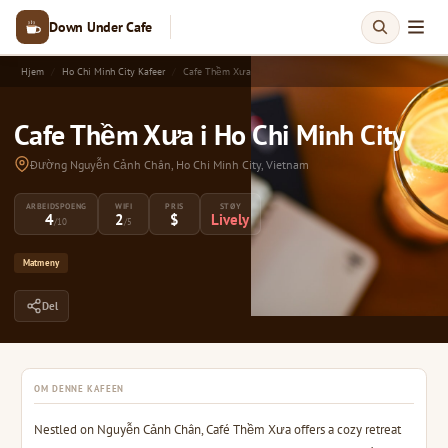
Down Under Cafe
Hjem
Ho Chi Minh City Kafeer
Cafe Thềm Xưa
Cafe Thềm Xưa i Ho Chi Minh City
Đường Nguyễn Cảnh Chân, Ho Chi Minh City, Vietnam
ARBEIDSPOENG
WIFI
PRIS
STØY
4
2
$
Lively
/10
/5
Matmeny
Del
OM DENNE KAFEEN
Nestled on Nguyễn Cảnh Chân, Café Thềm Xưa offers a cozy retreat