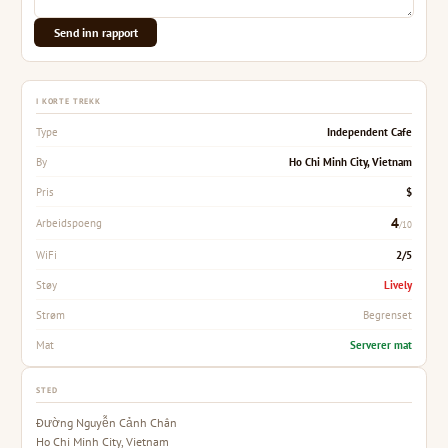
Send inn rapport
I KORTE TREKK
Independent Cafe
Type
Ho Chi Minh City, Vietnam
By
$
Pris
4
Arbeidspoeng
/10
2/5
WiFi
Lively
Støy
Begrenset
Strøm
Serverer mat
Mat
STED
Đường Nguyễn Cảnh Chân
Ho Chi Minh City, Vietnam