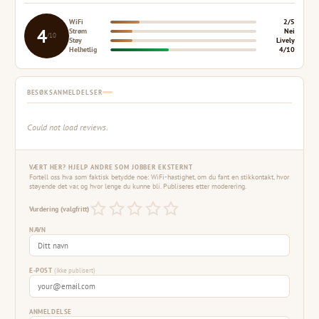
WiFi
2/5
4
Strøm
Nei
/10
Støy
Lively
Helhetlig
4/10
BESØKSANMELDELSER
Could not load reviews.
VÆRT HER? HJELP ANDRE SOM JOBBER EKSTERNT
Fortell oss hva som faktisk betydde noe: WiFi-hastighet, om du fant en stikkontakt, hvor
støyende det var, og hvor lenge du kunne bli. Publiseres etter moderering.
Vurdering (valgfritt)
NAVN
E-POST
(ikke publisert)
ANMELDELSE