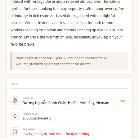
infused with vintage decor and a relaxed atmosphere. The café is
perfect for those looking to enjoy expertly crafted pour-over coffee
or indulge in rich espresso-based drinks, paired with delightful
pastries. With its inviting vibe, it's an ideal spot for both remote
workers seeking inspiration and friends catching up over a leisurely
brunch. Embrace the warmth of local hospitality as you sip on your
favorite brews.
Planlegger du et besøk? Sjekk vurderingene ovenfor for WiFi-
kvalitet, støynivå og arbeidsegnethet før du drar.
INFO
ADRESSE
Kart
Đường Nguyễn Cảnh Chân, Ho Chi Minh City, Vietnam
PRISKLASSE
$, Budsjettvennlig
STØYNIVÅ
Lively, energisk, ikke ideelt for dyp jobbing