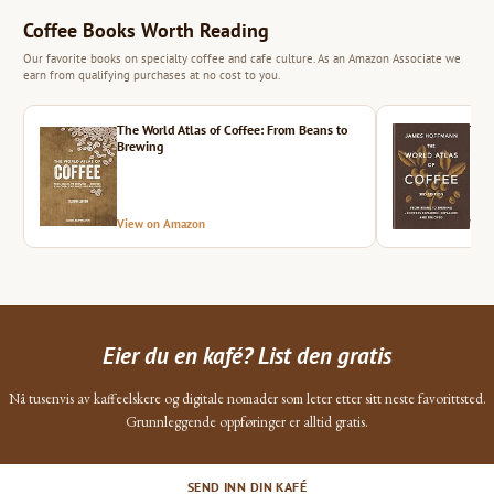
Coffee Books Worth Reading
Our favorite books on specialty coffee and cafe culture. As an Amazon Associate we
earn from qualifying purchases at no cost to you.
The World Atlas of Coffee: From Beans to
The 
Brewing
View on Amazon
Vie
Eier du en kafé? List den gratis
Nå tusenvis av kaffeelskere og digitale nomader som leter etter sitt neste favorittsted.
Grunnleggende oppføringer er alltid gratis.
SEND INN DIN KAFÉ