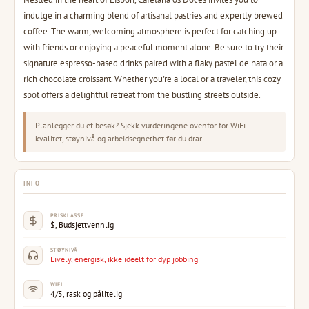
indulge in a charming blend of artisanal pastries and expertly brewed
coffee. The warm, welcoming atmosphere is perfect for catching up
with friends or enjoying a peaceful moment alone. Be sure to try their
signature espresso-based drinks paired with a flaky pastel de nata or a
rich chocolate croissant. Whether you're a local or a traveler, this cozy
spot offers a delightful retreat from the bustling streets outside.
Planlegger du et besøk? Sjekk vurderingene ovenfor for WiFi-
kvalitet, støynivå og arbeidsegnethet før du drar.
INFO
PRISKLASSE
$, Budsjettvennlig
STØYNIVÅ
Lively, energisk, ikke ideelt for dyp jobbing
WIFI
4/5, rask og pålitelig