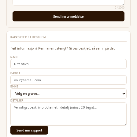
0
/ 2000
Send inn anmeldelse
RAPPORTER ET PROBLEM
Feil informasjon? Permanent stengt? Gi oss beskjed, så ser vi på det.
NAVN
E-POST
EMNE
DETALJER
Send inn rapport