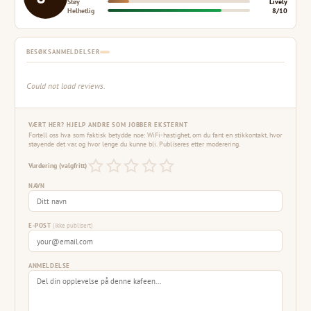
Støy
Lively
Helhetlig
8/10
BESØKSANMELDELSER
Could not load reviews.
VÆRT HER? HJELP ANDRE SOM JOBBER EKSTERNT
Fortell oss hva som faktisk betydde noe: WiFi-hastighet, om du fant en stikkontakt, hvor
støyende det var, og hvor lenge du kunne bli. Publiseres etter moderering.
Vurdering (valgfritt)
NAVN
E-POST
(ikke publisert)
ANMELDELSE