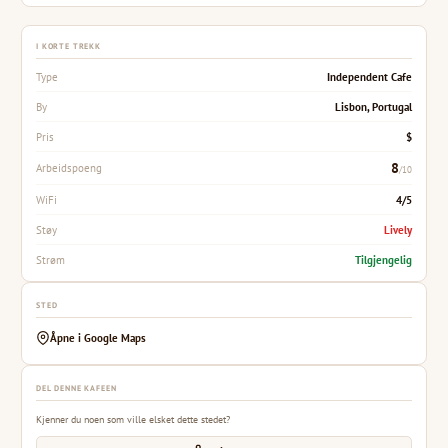
I KORTE TREKK
Independent Cafe
Type
Lisbon, Portugal
By
$
Pris
8
Arbeidspoeng
/10
4/5
WiFi
Lively
Støy
Tilgjengelig
Strøm
STED
Åpne i Google Maps
DEL DENNE KAFEEN
Kjenner du noen som ville elsket dette stedet?