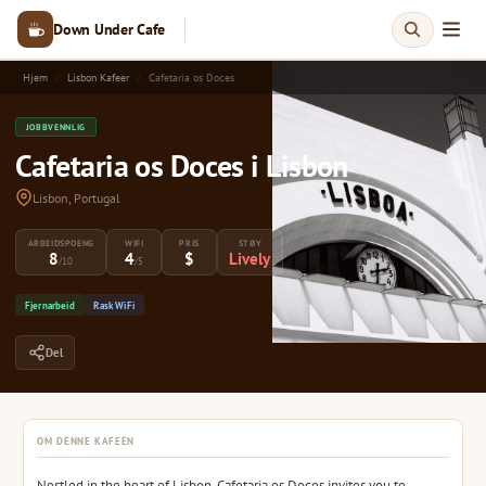
Down Under Cafe
Hjem
Lisbon Kafeer
Cafetaria os Doces
JOBBVENNLIG
Cafetaria os Doces i Lisbon
Lisbon, Portugal
ARBEIDSPOENG
WIFI
PRIS
STØY
8
4
$
Lively
/10
/5
Fjernarbeid
Rask WiFi
Del
OM DENNE KAFEEN
Nestled in the heart of Lisbon, Cafetaria os Doces invites you to