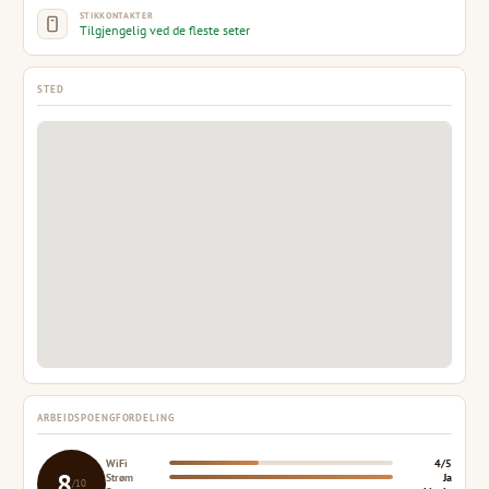
STIKKONTAKTER
Tilgjengelig ved de fleste seter
STED
ARBEIDSPOENGFORDELING
WiFi
4/5
8
Strøm
Ja
/10