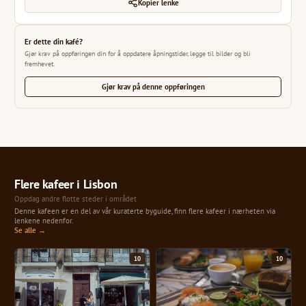
Kopier lenke
Er dette din kafé?
Gjør krav på oppføringen din for å oppdatere åpningstider, legge til bilder og bli
fremhevet.
Gjør krav på denne oppføringen
Flere kafeer i Lisbon
Oppdag andre flotte steder i området
Denne kafeen er en del av vår kuraterte byguide, finn flere kafeer i nærheten via
lenkene nedenfor.
Se alle →
10
10