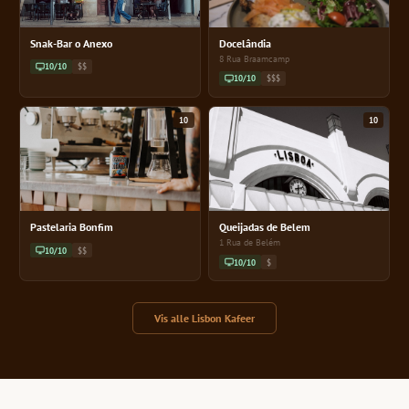
Snak-Bar o Anexo
Docelândia
8 Rua Braamcamp
10/10
$$
10/10
$$$
10
10
Pastelaria Bonfim
Queijadas de Belem
1 Rua de Belém
10/10
$$
10/10
$
Vis alle Lisbon Kafeer