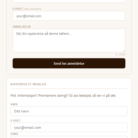
E-POST
(ikke publisert)
ANMELDELSE
0
/ 2000
Send inn anmeldelse
RAPPORTER ET PROBLEM
Feil informasjon? Permanent stengt? Gi oss beskjed, så ser vi på det.
NAVN
E-POST
EMNE