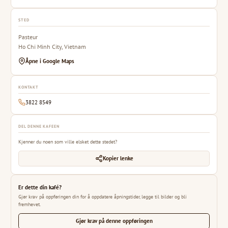
STED
Pasteur
Ho Chi Minh City, Vietnam
Åpne i Google Maps
KONTAKT
3822 8549
DEL DENNE KAFEEN
Kjenner du noen som ville elsket dette stedet?
Kopier lenke
Er dette din kafé?
Gjør krav på oppføringen din for å oppdatere åpningstider, legge til bilder og bli
fremhevet.
Gjør krav på denne oppføringen