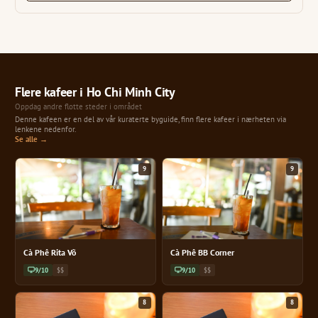
Flere kafeer i Ho Chi Minh City
Oppdag andre flotte steder i området
Denne kafeen er en del av vår kuraterte byguide, finn flere kafeer i nærheten via
lenkene nedenfor.
Se alle →
9
9
Cà Phê Rita Võ
Cà Phê BB Corner
9/10
$$
9/10
$$
8
8