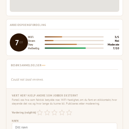
ARBEIDSPOENGFORDELING
WiFi
3/5
7
Strøm
Nei
/10
Støy
Moderate
Helhetlig
7/10
BESØKSANMELDELSER
Could not load reviews.
VÆRT HER? HJELP ANDRE SOM JOBBER EKSTERNT
Fortell oss hva som faktisk betydde noe: WiFi-hastighet, om du fant en stikkontakt, hvor
støyende det var, og hvor lenge du kunne bli. Publiseres etter moderering.
Vurdering (valgfritt)
NAVN