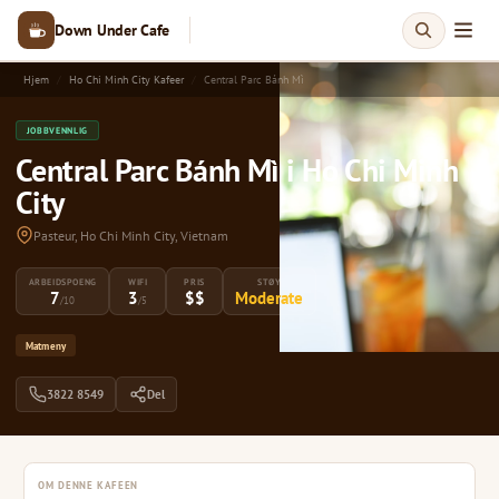
Down Under Cafe
Hjem
Ho Chi Minh City Kafeer
Central Parc Bánh Mì
JOBBVENNLIG
Central Parc Bánh Mì i Ho Chi Minh
City
Pasteur, Ho Chi Minh City, Vietnam
ARBEIDSPOENG
WIFI
PRIS
STØY
7
3
$$
Moderate
/10
/5
Matmeny
3822 8549
Del
OM DENNE KAFEEN