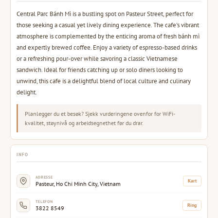
Central Parc Bánh Mì is a bustling spot on Pasteur Street, perfect for
those seeking a casual yet lively dining experience. The cafe's vibrant
atmosphere is complemented by the enticing aroma of fresh bánh mì
and expertly brewed coffee. Enjoy a variety of espresso-based drinks
or a refreshing pour-over while savoring a classic Vietnamese
sandwich. Ideal for friends catching up or solo diners looking to
unwind, this cafe is a delightful blend of local culture and culinary
delight.
Planlegger du et besøk? Sjekk vurderingene ovenfor for WiFi-
kvalitet, støynivå og arbeidsegnethet før du drar.
INFO
ADRESSE
Kart
Pasteur, Ho Chi Minh City, Vietnam
TELEFON
Ring
3822 8549