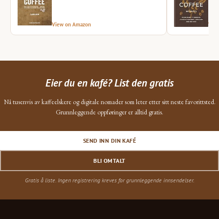
View on Amazon
Vie
Eier du en kafé? List den gratis
Nå tusenvis av kaffeelskere og digitale nomader som leter etter sitt neste favorittsted.
Grunnleggende oppføringer er alltid gratis.
SEND INN DIN KAFÉ
BLI OMTALT
Gratis å liste. Ingen registrering kreves for grunnleggende innsendelser.