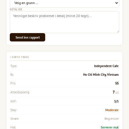
DETALJER
Send inn rapport
I KORTE TREKK
Independent Cafe
Type
Ho Chi Minh City, Vietnam
By
$$
Pris
7
Arbeidspoeng
/10
3/5
WiFi
Moderate
Støy
Begrenset
Strøm
Serverer mat
Mat