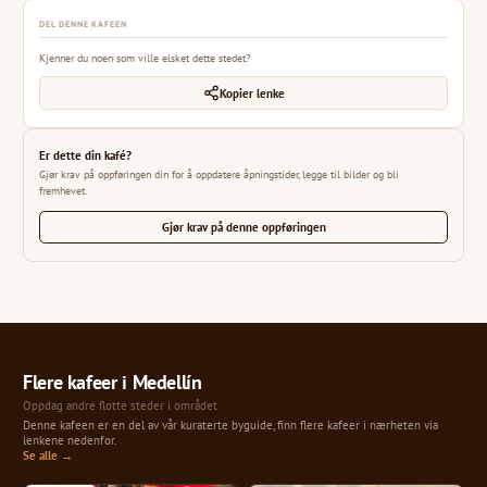
DEL DENNE KAFEEN
Kjenner du noen som ville elsket dette stedet?
Kopier lenke
Er dette din kafé?
Gjør krav på oppføringen din for å oppdatere åpningstider, legge til bilder og bli
fremhevet.
Gjør krav på denne oppføringen
Flere kafeer i Medellín
Oppdag andre flotte steder i området
Denne kafeen er en del av vår kuraterte byguide, finn flere kafeer i nærheten via
lenkene nedenfor.
Se alle →