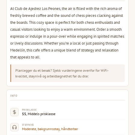
At Club de Ajedrez Los Peones, the air is filled with the rich aroma of
freshly brewed coffee and the sound of chess pieces clacking against
the boards. This cozy space is perfect for both chess enthusiasts and
casual visitors looking to enjoy a warm environment. Order a smooth
espresso or indulge in a pour-over while engaging in spirited matches
or lively discussions. Whether you're a local or just passing through
Medellín, this cafe offers a unique blend of strategy and relaxation
that appeals to all.
Planlegger du et besøk? Sjekk vurderingene ovenfor for WiFi-
kvalitet, støynivå og arbeidsegnethet før du drar.
INFO
PRISKLASSE
$$, Middels prisklasse
STØYNIVÅ
Moderate, bakgrunnsstøy, håndterbar