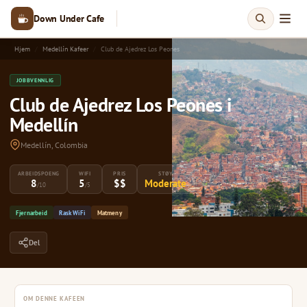
Down Under Cafe
Hjem
Medellín Kafeer
Club de Ajedrez Los Peones
JOBBVENNLIG
Club de Ajedrez Los Peones i
Medellín
Medellín, Colombia
ARBEIDSPOENG
WIFI
PRIS
STØY
8
5
$$
Moderate
/10
/5
Fjernarbeid
Rask WiFi
Matmeny
Del
OM DENNE KAFEEN