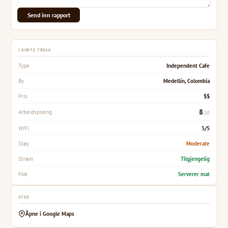
Send inn rapport
I KORTE TREKK
Independent Cafe
Type
Medellín, Colombia
By
$$
Pris
8
Arbeidspoeng
/10
5/5
WiFi
Moderate
Støy
Tilgjengelig
Strøm
Serverer mat
Mat
STED
Åpne i Google Maps