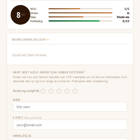
WiFi
5/5
8
Strøm
Ja
/10
Støy
Moderate
Helhetlig
8/10
BESØKSANMELDELSER
Could not load reviews.
VÆRT HER? HJELP ANDRE SOM JOBBER EKSTERNT
Fortell oss hva som faktisk betydde noe: WiFi-hastighet, om du fant en stikkontakt, hvor
støyende det var, og hvor lenge du kunne bli. Publiseres etter moderering.
Vurdering (valgfritt)
NAVN
E-POST
(ikke publisert)
ANMELDELSE