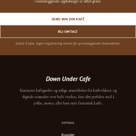
Grunnleggende oppføringer er alltid gratis.
SEND INN DIN KAFÉ
BLI OMTALT
Gratis å liste. Ingen registrering kreves for grunnleggende innsendelser.
Down Under Cafe
Kuraterte kaféguides og ærlige anmeldelser for kaffeelskere og
digitale nomader over hele verden, finn ditt perfekte sted å
jobbe, møtes, eller bare nyte fantastisk kaffe.
OPPDAG
Byguider