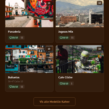
10
10
Panadería
Jugosos Mix
10/10
$$
10/10
$$
10
10
Buñuelos
Cafe Cliche
36-47 Calle 10
10/10
$
10/10
$$
Vis alle Medellín Kafeer