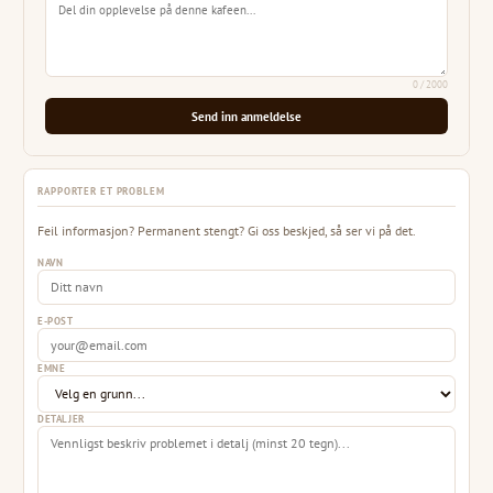
0
/ 2000
Send inn anmeldelse
RAPPORTER ET PROBLEM
Feil informasjon? Permanent stengt? Gi oss beskjed, så ser vi på det.
NAVN
E-POST
EMNE
DETALJER