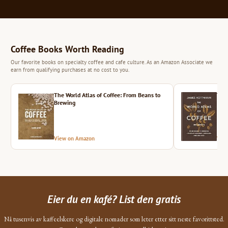
Coffee Books Worth Reading
Our favorite books on specialty coffee and cafe culture. As an Amazon Associate we
earn from qualifying purchases at no cost to you.
The World Atlas of Coffee: From Beans to
The 
Brewing
View on Amazon
Vie
Eier du en kafé? List den gratis
Nå tusenvis av kaffeelskere og digitale nomader som leter etter sitt neste favorittsted.