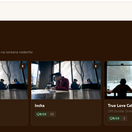
n via lenkene nedenfor.
8
8
Incha
True Love Ca
290 Dundas Stree
8/10
$$
8/10
$