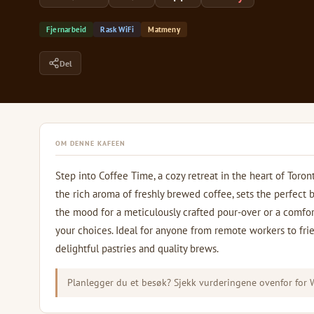
Fjernarbeid
Rask WiFi
Matmeny
Del
OM DENNE KAFEEN
Step into Coffee Time, a cozy retreat in the heart of Toron
the rich aroma of freshly brewed coffee, sets the perfect 
the mood for a meticulously crafted pour-over or a comfor
your choices. Ideal for anyone from remote workers to fri
delightful pastries and quality brews.
Planlegger du et besøk? Sjekk vurderingene ovenfor for Wi