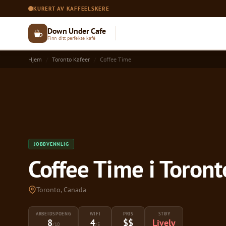
KURERT AV KAFFEELSKERE
Down Under Cafe
Finn ditt perfekte kafé
Hjem
Toronto Kafeer
Coffee Time
JOBBVENNLIG
Coffee Time i Toront
Toronto, Canada
ARBEIDSPOENG
WIFI
PRIS
STØY
8
4
$$
Lively
/10
/5