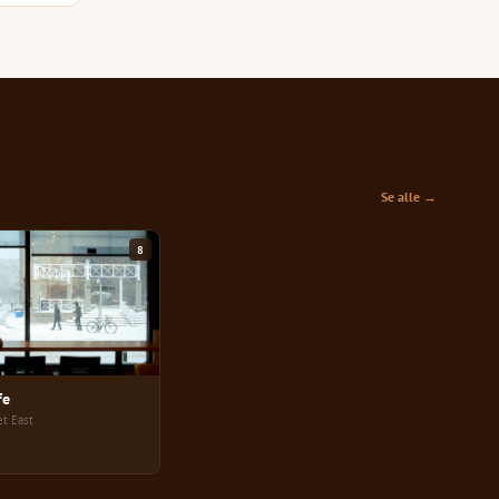
Se alle →
8
fe
t East