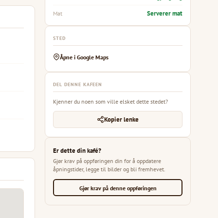
Serverer mat
Mat
STED
Åpne i Google Maps
DEL DENNE KAFEEN
Kjenner du noen som ville elsket dette stedet?
Kopier lenke
Er dette din kafé?
Gjør krav på oppføringen din for å oppdatere
åpningstider, legge til bilder og bli fremhevet.
Gjør krav på denne oppføringen