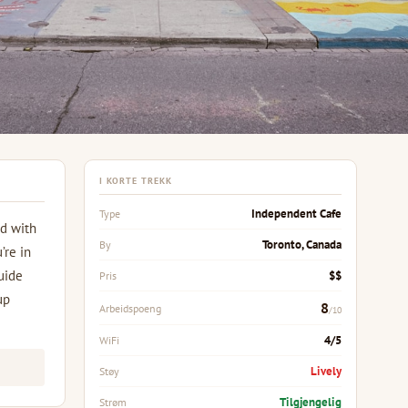
I KORTE TREKK
Independent Cafe
Type
ed with
Toronto, Canada
By
’re in
uide
$$
Pris
up
8
Arbeidspoeng
/10
4/5
WiFi
Lively
Støy
Tilgjengelig
Strøm