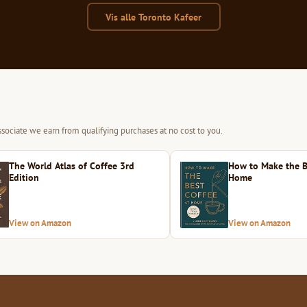
Vis alle Toronto Kafeer
sociate we earn from qualifying purchases at no cost to you.
The World Atlas of Coffee 3rd
How to Make the B
Edition
Home
View on Amazon
View on Amazon