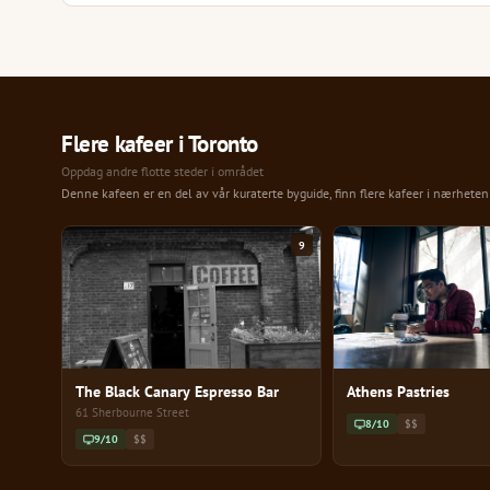
Flere kafeer i Toronto
Oppdag andre flotte steder i området
Denne kafeen er en del av vår kuraterte byguide, finn flere kafeer i nærhete
9
The Black Canary Espresso Bar
Athens Pastries
61 Sherbourne Street
8/10
$$
9/10
$$