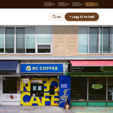
🇬🇧
🇸🇦
🇩🇪
🇳🇴
EN
AR
DE
NO
+ Legg til en kafé
Søk