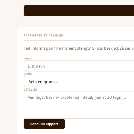
RAPPORTER ET PROBLEM
Feil informasjon? Permanent stengt? Gi oss beskjed, så ser v
NAVN
EMNE
DETALJER
Send inn rapport