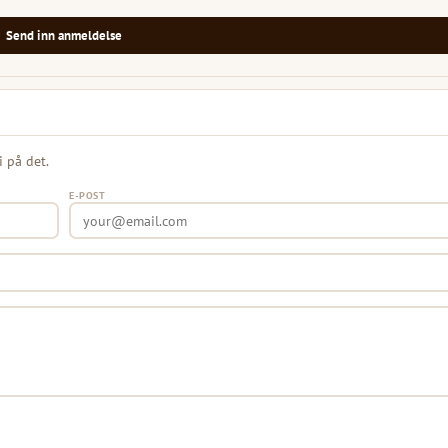
Send inn anmeldelse
i på det.
E-POST