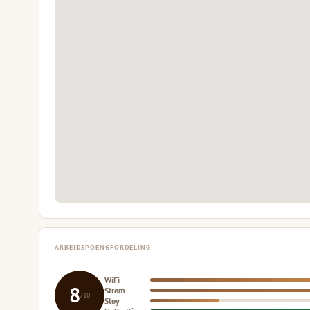
ARBEIDSPOENGFORDELING
WiFi
8
Strøm
/10
Støy