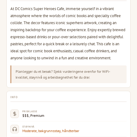
At DC Comics Super Heroes Cafe, immerse yourself in a vibrant
atmosphere where the worlds of comic books and specialty coffee
collide. The decor features iconic superhero artwork, creating an
inspiring backdrop for your coffee experience. Enjoy expertly brewed
espresso-based drinks or pour-over selections paired with delightful
pastries, perfect for a quick break or a leisurely chat. This cafe is an
ideal spot for comic book enthusiasts, casual coffee drinkers, and
anyone looking to unwind in a fun and creative environment.
Planlegger du et besøk? Sjekk vurderingene ovenfor for WiFi-
kvalitet, støynivå og arbeidsegnethet før du drar.
INFO
PRISKLASSE
$$$, Premium
STØYNIVÅ
Moderate, bakgrunnsstøy, håndterbar