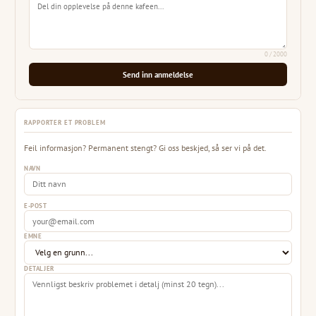
0
/ 2000
Send inn anmeldelse
RAPPORTER ET PROBLEM
Feil informasjon? Permanent stengt? Gi oss beskjed, så ser vi på det.
NAVN
E-POST
EMNE
DETALJER