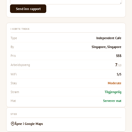
Send inn rapport
I KORTE TREKK
Independent Cafe
Type
Singapore, Singapore
By
$$$
Pris
7
Arbeidspoeng
/10
5/5
WiFi
Moderate
Støy
Tilgjengelig
Strøm
Serverer mat
Mat
STED
Åpne i Google Maps