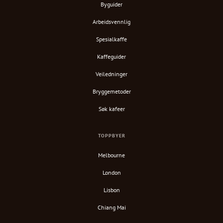
Byguider
Arbeidsvennlig
Spesialkaffe
Kaffeguider
Veiledninger
Bryggemetoder
Søk kafeer
TOPPBYER
Melbourne
London
Lisbon
Chiang Mai