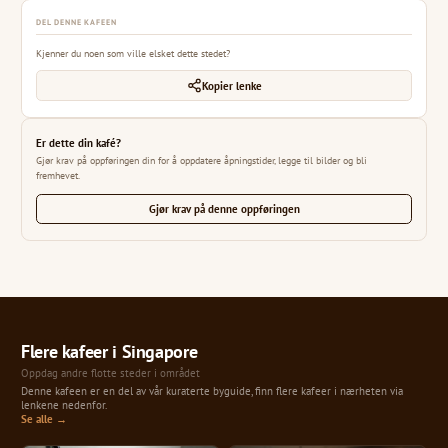
DEL DENNE KAFEEN
Kjenner du noen som ville elsket dette stedet?
Kopier lenke
Er dette din kafé?
Gjør krav på oppføringen din for å oppdatere åpningstider, legge til bilder og bli
fremhevet.
Gjør krav på denne oppføringen
Flere kafeer i Singapore
Oppdag andre flotte steder i området
Denne kafeen er en del av vår kuraterte byguide, finn flere kafeer i nærheten via
lenkene nedenfor.
Se alle →