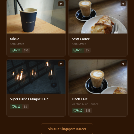
9
9
Mixue
Sexy Coffee
Arab Street
Arab Street
9/10
$$$
9/10
$$
9
9
Super Dario Lasagne Cafe
Flock Café
78 Moh Guan Terrace
9/10
$$
9/10
$$$
Vis alle Singapore Kafeer