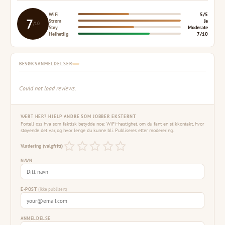
WiFi
5/5
7
Strøm
Ja
/10
Støy
Moderate
Helhetlig
7/10
BESØKSANMELDELSER
Could not load reviews.
VÆRT HER? HJELP ANDRE SOM JOBBER EKSTERNT
Fortell oss hva som faktisk betydde noe: WiFi-hastighet, om du fant en stikkontakt, hvor
støyende det var, og hvor lenge du kunne bli. Publiseres etter moderering.
Vurdering (valgfritt)
NAVN
E-POST
(ikke publisert)
ANMELDELSE