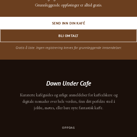
Grunnleggende oppføringer er alltid gratis.
SEND INN DIN KAFÉ
BLI OMTALT
Gratis å liste. Ingen registrering kreves for grunnleggende innsendelser.
Down Under Cafe
Kuraterte kaféguides og ærlige anmeldelser for kaffeelskere og
digitale nomader over hele verden, finn ditt perfekte sted å
jobbe, møtes, eller bare nyte fantastisk kaffe.
OPPDAG