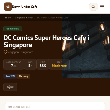
Down Under Cafe
Hjem
Singapore Kafeer
DC Comics Super Heroes Cafe
JOBBVENNLIG
DC Comics Super Heroes Cafe i
Singapore
Singapore, Singapore
ARBEIDSPOENG
WIFI
PRIS
STØY
7
5
$$$
Moderate
/10
/5
Rask WiFi
Matmeny
Del
OM DENNE KAFEEN