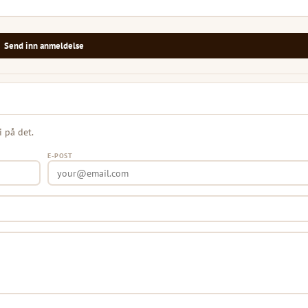
Send inn anmeldelse
i på det.
E-POST