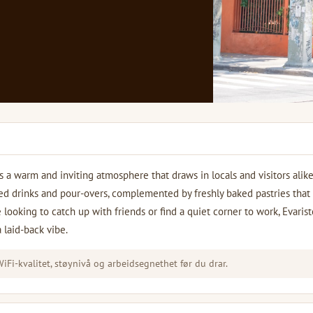
s a warm and inviting atmosphere that draws in locals and visitors alike
sed drinks and pour-overs, complemented by freshly baked pastries tha
 looking to catch up with friends or find a quiet corner to work, Evarist
 laid-back vibe.
Fi-kvalitet, støynivå og arbeidsegnethet før du drar.