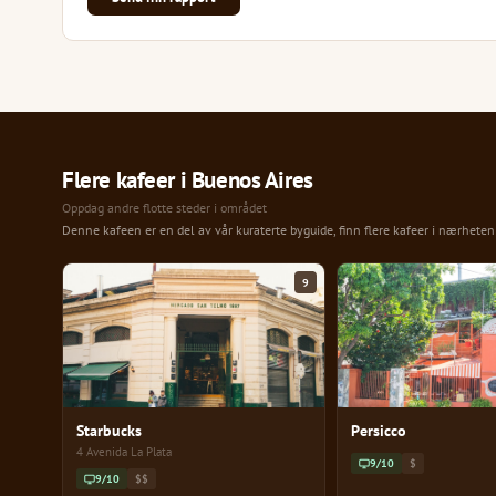
Flere kafeer i Buenos Aires
Oppdag andre flotte steder i området
Denne kafeen er en del av vår kuraterte byguide, finn flere kafeer i nærhete
9
Starbucks
Persicco
4 Avenida La Plata
9/10
$
9/10
$$