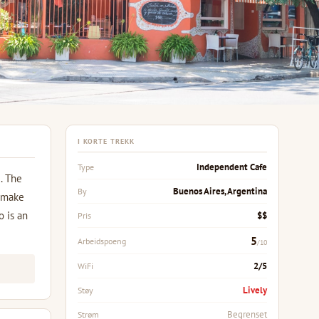
I KORTE TREKK
Independent Cafe
Type
. The
Buenos Aires, Argentina
By
t make
o is an
$$
Pris
5
Arbeidspoeng
/10
2/5
WiFi
Lively
Støy
Begrenset
Strøm