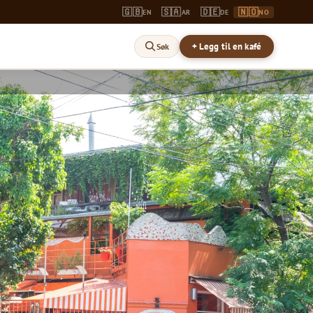
🇬🇧
🇸🇦
🇩🇪
🇳🇴
EN
AR
DE
NO
+ Legg til en kafé
Søk