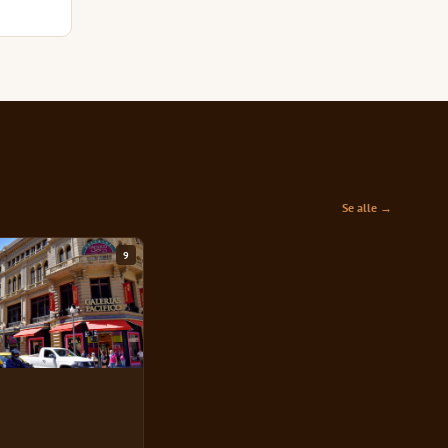
Se alle →
9