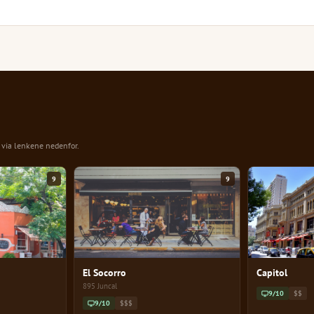
n via lenkene nedenfor.
9
9
El Socorro
Capitol
895 Juncal
9/10
$$
9/10
$$$