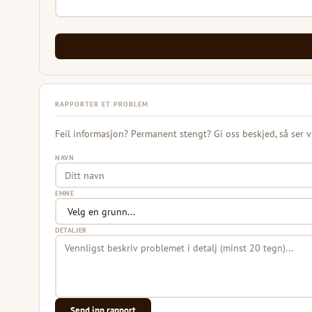
RAPPORTER ET PROBLEM
Feil informasjon? Permanent stengt? Gi oss beskjed, så ser v
NAVN
EMNE
DETALJER
Send inn rapport