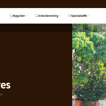
Byguider
Arbeidsvennlig
Spesialkaffe
res
na