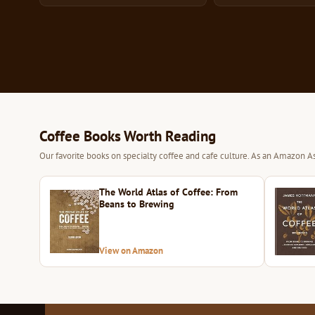
Coffee Books Worth Reading
Our favorite books on specialty coffee and cafe culture. As an Amazon As
The World Atlas of Coffee: From
Beans to Brewing
View on Amazon