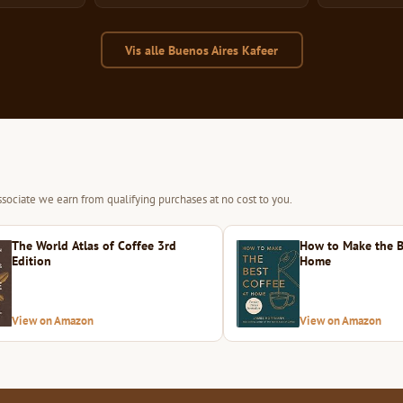
Vis alle Buenos Aires Kafeer
sociate we earn from qualifying purchases at no cost to you.
The World Atlas of Coffee 3rd
How to Make the B
Edition
Home
View on Amazon
View on Amazon