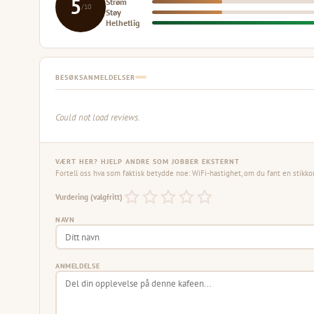
5
Strøm
/10
Støy
Helhetlig
BESØKSANMELDELSER
Could not load reviews.
VÆRT HER? HJELP ANDRE SOM JOBBER EKSTERNT
Fortell oss hva som faktisk betydde noe: WiFi-hastighet, om du fant en stikko
Vurdering (valgfritt)
NAVN
ANMELDELSE