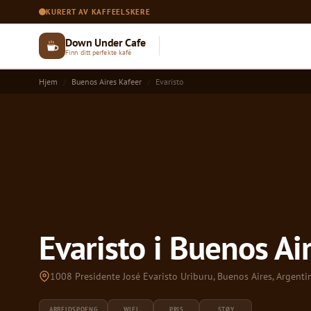
KURERT AV KAFFEELSKERE
Down Under Cafe
Finn ditt perfekte kafé
Hjem
Buenos Aires Kafeer
Evaristo
Evaristo i Buenos Ai
1008 Presidente José Evaristo Uriburu, Buenos Aires, Argenti
ARBEIDSPOENG
WIFI
PRIS
STØY