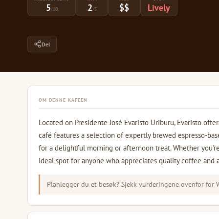
5
2
$$
Lively
/10
/5
Del
OM DENNE KAFEEN
Located on Presidente José Evaristo Uriburu, Evaristo offer
café features a selection of expertly brewed espresso-ba
for a delightful morning or afternoon treat. Whether you're
ideal spot for anyone who appreciates quality coffee and a
Planlegger du et besøk? Sjekk vurderingene ovenfor for Wi